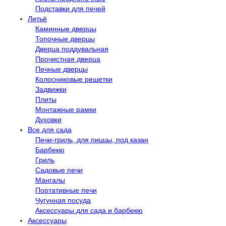
Подставки для печей
Литьё
Каминные дверцы
Топочные дверцы
Дверца поддувальная
Прочистная дверца
Печные дверцы
Колосниковые решетки
Задвижки
Плиты
Монтажные рамки
Духовки
Все для сада
Печи-гриль, для пиццы, под казан
Барбекю
Гриль
Садовые печи
Мангалы
Портативные печи
Чугунная посуда
Аксессуары для сада и барбекю
Аксессуары