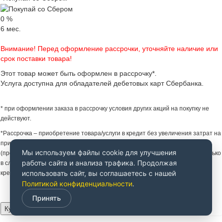
0
%
6
мес.
Внимание! Перед оформление рассрочки, уточняйте наличие или
срок поставки товара!
Этот товар может быть оформлен в рассрочку*.
Услуга доступна для обладателей дебетовых карт Сбербанка.
* при оформлении заказа в рассрочку условия других акций на покупку не
действуют.
*Рассрочка – приобретение товара/услуги в кредит без увеличения затрат на
приобретение товара/услуги за счет предоставления Партнером Банка
Мы используем файлы cookie для улучшения
(продавцом) скидки на товар/услугу. Увеличение затрат не происходит только
работы сайта и анализа трафика. Продолжая
в случае надлежащего исполнения заемщиком своих обязательств по
использовать сайт, вы соглашаетесь с нашей
кредитному договору.
Политикой конфиденциальности
.
Принять
Купить за