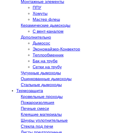
Монтажные элементы
ППУ
Хомуты
Мастер флеш
Керамические дымоходы
С вент-каналом
Дополнительно
Дымосос
Экономайзер-Конвектор
Теплообменник
Бак на трубе
Сетки на трубу
Чугунные дымоходы
Оцинкованные дымоходы
Стальные дымоходы
Термозащита
Кровельные проходы
Пожароизоляция
Печные смеси
Клеящие материалы
Шнуры уплотнительные
Стекла под печи
Листы предтопочные