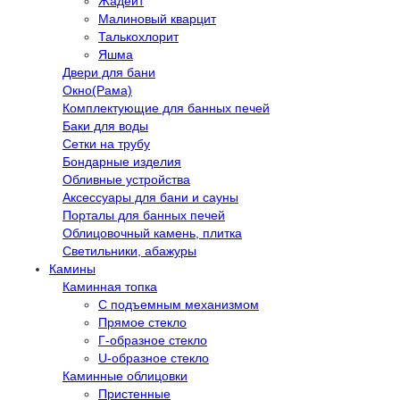
Жадеит
Малиновый кварцит
Талькохлорит
Яшма
Двери для бани
Окно(Рама)
Комплектующие для банных печей
Баки для воды
Сетки на трубу
Бондарные изделия
Обливные устройства
Аксессуары для бани и сауны
Порталы для банных печей
Облицовочный камень, плитка
Светильники, абажуры
Камины
Каминная топка
С подъемным механизмом
Прямое стекло
Г-образное стекло
U-образное стекло
Каминные облицовки
Пристенные