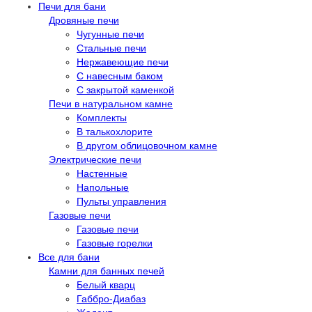
Печи для бани
Дровяные печи
Чугунные печи
Стальные печи
Нержавеющие печи
С навесным баком
С закрытой каменкой
Печи в натуральном камне
Комплекты
В талькохлорите
В другом облицовочном камне
Электрические печи
Настенные
Напольные
Пульты управления
Газовые печи
Газовые печи
Газовые горелки
Все для бани
Камни для банных печей
Белый кварц
Габбро-Диабаз