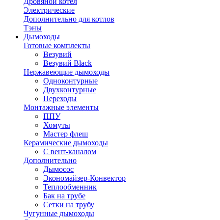
Дровяной котел
Электрические
Дополнительно для котлов
Тэны
Дымоходы
Готовые комплекты
Везувий
Везувий Black
Нержавеющие дымоходы
Одноконтурные
Двухконтурные
Переходы
Монтажные элементы
ППУ
Хомуты
Мастер флеш
Керамические дымоходы
С вент-каналом
Дополнительно
Дымосос
Экономайзер-Конвектор
Теплообменник
Бак на трубе
Сетки на трубу
Чугунные дымоходы