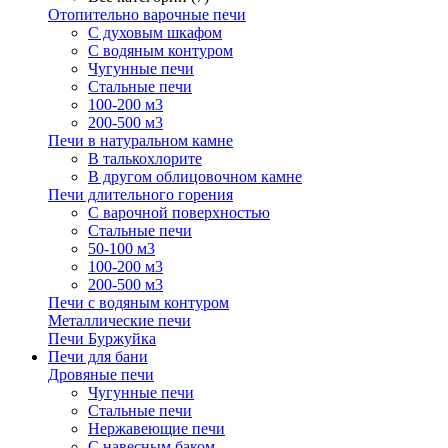
Отопительно варочные печи
С духовым шкафом
С водяным контуром
Чугунные печи
Стальные печи
100-200 м3
200-500 м3
Печи в натуральном камне
В талькохлорите
В другом облицовочном камне
Печи длительного горения
С варочной поверхностью
Стальные печи
50-100 м3
100-200 м3
200-500 м3
Печи с водяным контуром
Металлические печи
Печи Буржуйка
Печи для бани
Дровяные печи
Чугунные печи
Стальные печи
Нержавеющие печи
С навесным баком