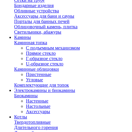
Сетки на трубу
Бондарные изделия
Обливные устройства
Аксессуары для бани и сауны
Порталы для банных печей
Облицовочный камень, плитка
Светильники, абажуры
Камины
Каминная топка
С подъемным механизмом
Прямое стекло
Г-образное стекло
U-образное стекло
Каминные облицовки
Пристенные
Угловые
Комплектующие для топок
Электрокамины и биокамины
Биокамины
Настенные
Настольные
Аксессуары
Котлы
Твердотопливные
Длительного горения