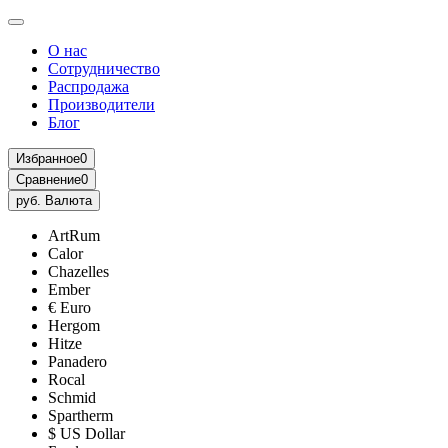
О нас
Сотрудничество
Распродажа
Производители
Блог
Избранное
0
Сравнение
0
руб.
Валюта
ArtRum
Calor
Chazelles
Ember
€ Euro
Hergom
Hitze
Panadero
Rocal
Schmid
Spartherm
$ US Dollar