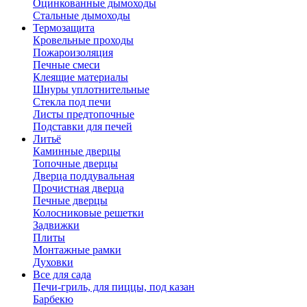
Оцинкованные дымоходы
Стальные дымоходы
Термозащита
Кровельные проходы
Пожароизоляция
Печные смеси
Клеящие материалы
Шнуры уплотнительные
Стекла под печи
Листы предтопочные
Подставки для печей
Литьё
Каминные дверцы
Топочные дверцы
Дверца поддувальная
Прочистная дверца
Печные дверцы
Колосниковые решетки
Задвижки
Плиты
Монтажные рамки
Духовки
Все для сада
Печи-гриль, для пиццы, под казан
Барбекю