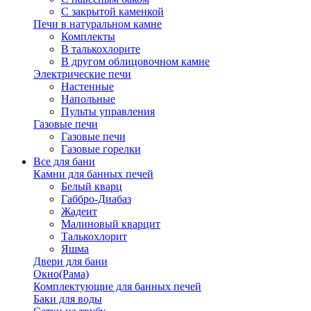
С закрытой каменкой
Печи в натуральном камне
Комплекты
В талькохлорите
В другом облицовочном камне
Электрические печи
Настенные
Напольные
Пульты управления
Газовые печи
Газовые печи
Газовые горелки
Все для бани
Камни для банных печей
Белый кварц
Габбро-Диабаз
Жадеит
Малиновый кварцит
Талькохлорит
Яшма
Двери для бани
Окно(Рама)
Комплектующие для банных печей
Баки для воды