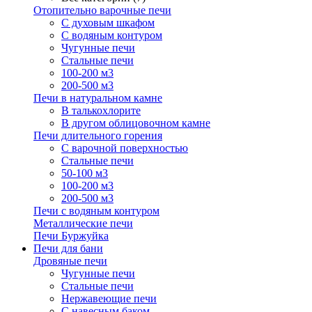
Отопительно варочные печи
С духовым шкафом
С водяным контуром
Чугунные печи
Стальные печи
100-200 м3
200-500 м3
Печи в натуральном камне
В талькохлорите
В другом облицовочном камне
Печи длительного горения
С варочной поверхностью
Стальные печи
50-100 м3
100-200 м3
200-500 м3
Печи с водяным контуром
Металлические печи
Печи Буржуйка
Печи для бани
Дровяные печи
Чугунные печи
Стальные печи
Нержавеющие печи
С навесным баком