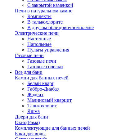
С закрытой каменкой
Печи в натуральном камне
Комплекты
В талькохлорите
В другом облицовочном камне
Электрические печи
Настенные
Напольные
Пульты управления
Газовые печи
Газовые печи
Газовые горелки
Все для бани
Камни для банных печей
Белый кварц
Габбро-Диабаз
Жадеит
Малиновый кварцит
Талькохлорит
Яшма
Двери для бани
Окно(Рама)
Комплектующие для банных печей
Баки для воды