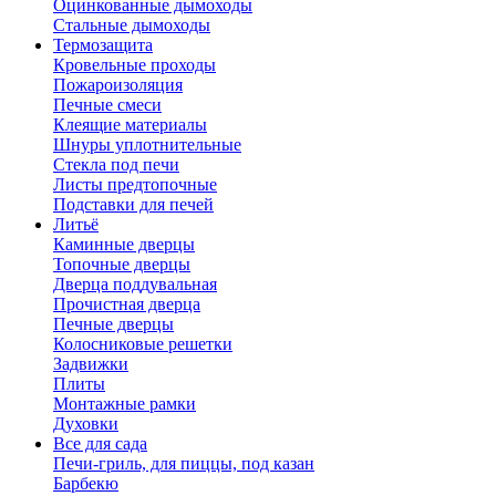
Оцинкованные дымоходы
Стальные дымоходы
Термозащита
Кровельные проходы
Пожароизоляция
Печные смеси
Клеящие материалы
Шнуры уплотнительные
Стекла под печи
Листы предтопочные
Подставки для печей
Литьё
Каминные дверцы
Топочные дверцы
Дверца поддувальная
Прочистная дверца
Печные дверцы
Колосниковые решетки
Задвижки
Плиты
Монтажные рамки
Духовки
Все для сада
Печи-гриль, для пиццы, под казан
Барбекю