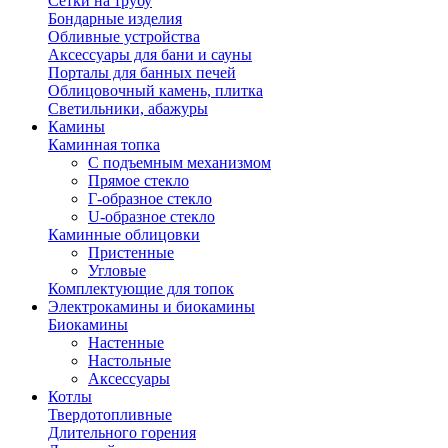
Сетки на трубу
Бондарные изделия
Обливные устройства
Аксессуары для бани и сауны
Порталы для банных печей
Облицовочный камень, плитка
Светильники, абажуры
Камины
Каминная топка
С подъемным механизмом
Прямое стекло
Г-образное стекло
U-образное стекло
Каминные облицовки
Пристенные
Угловые
Комплектующие для топок
Электрокамины и биокамины
Биокамины
Настенные
Настольные
Аксессуары
Котлы
Твердотопливные
Длительного горения