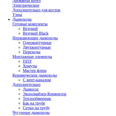
Дровяной котел
Электрические
Дополнительно для котлов
Тэны
Дымоходы
Готовые комплекты
Везувий
Везувий Black
Нержавеющие дымоходы
Одноконтурные
Двухконтурные
Переходы
Монтажные элементы
ППУ
Хомуты
Мастер флеш
Керамические дымоходы
С вент-каналом
Дополнительно
Дымосос
Экономайзер-Конвектор
Теплообменник
Бак на трубе
Сетки на трубу
Чугунные дымоходы