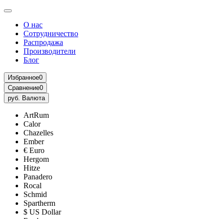
О нас
Сотрудничество
Распродажа
Производители
Блог
Избранное
0
Сравнение
0
руб.
Валюта
ArtRum
Calor
Chazelles
Ember
€ Euro
Hergom
Hitze
Panadero
Rocal
Schmid
Spartherm
$ US Dollar