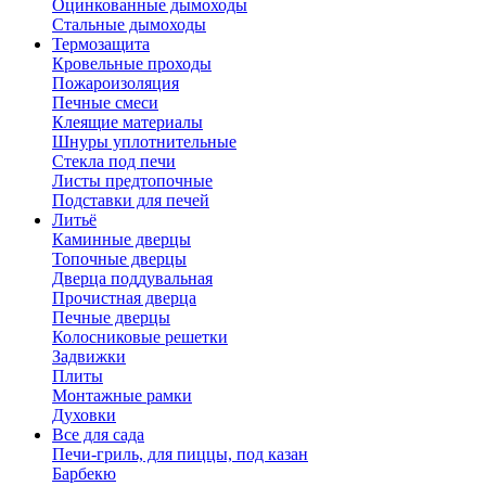
Оцинкованные дымоходы
Стальные дымоходы
Термозащита
Кровельные проходы
Пожароизоляция
Печные смеси
Клеящие материалы
Шнуры уплотнительные
Стекла под печи
Листы предтопочные
Подставки для печей
Литьё
Каминные дверцы
Топочные дверцы
Дверца поддувальная
Прочистная дверца
Печные дверцы
Колосниковые решетки
Задвижки
Плиты
Монтажные рамки
Духовки
Все для сада
Печи-гриль, для пиццы, под казан
Барбекю