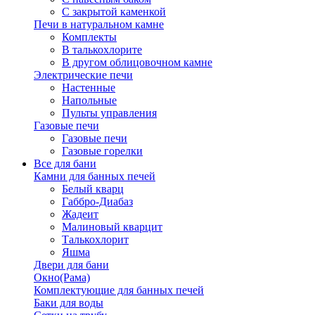
С закрытой каменкой
Печи в натуральном камне
Комплекты
В талькохлорите
В другом облицовочном камне
Электрические печи
Настенные
Напольные
Пульты управления
Газовые печи
Газовые печи
Газовые горелки
Все для бани
Камни для банных печей
Белый кварц
Габбро-Диабаз
Жадеит
Малиновый кварцит
Талькохлорит
Яшма
Двери для бани
Окно(Рама)
Комплектующие для банных печей
Баки для воды