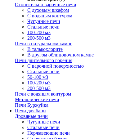
Отопительно варочные печи
С духовым шкафом
С водяным контуром
Чугунные печи
Стальные печи
100-200 м3
200-500 м3
Печи в натуральном камне
В талькохлорите
В другом облицовочном камне
Печи длительного горения
С варочной поверхностью
Стальные печи
50-100 м3
100-200 м3
200-500 м3
Печи с водяным контуром
Металлические печи
Печи Буржуйка
Печи для бани
Дровяные печи
Чугунные печи
Стальные печи
Нержавеющие печи
С навесным баком