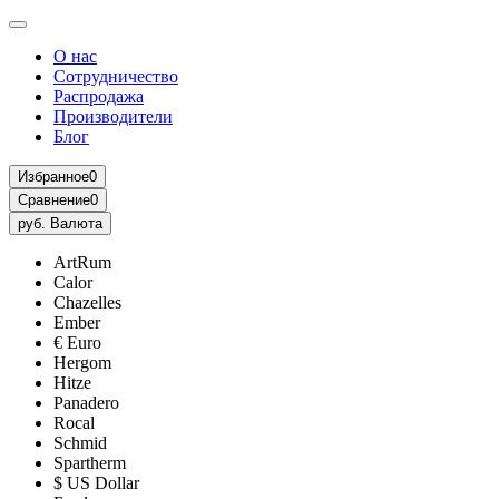
О нас
Сотрудничество
Распродажа
Производители
Блог
Избранное
0
Сравнение
0
руб.
Валюта
ArtRum
Calor
Chazelles
Ember
€ Euro
Hergom
Hitze
Panadero
Rocal
Schmid
Spartherm
$ US Dollar