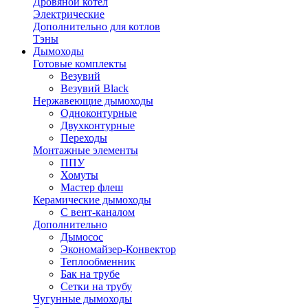
Дровяной котел
Электрические
Дополнительно для котлов
Тэны
Дымоходы
Готовые комплекты
Везувий
Везувий Black
Нержавеющие дымоходы
Одноконтурные
Двухконтурные
Переходы
Монтажные элементы
ППУ
Хомуты
Мастер флеш
Керамические дымоходы
С вент-каналом
Дополнительно
Дымосос
Экономайзер-Конвектор
Теплообменник
Бак на трубе
Сетки на трубу
Чугунные дымоходы