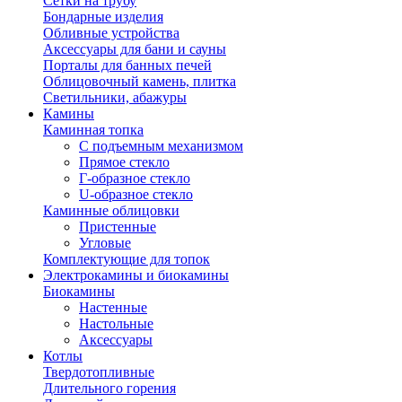
Сетки на трубу
Бондарные изделия
Обливные устройства
Аксессуары для бани и сауны
Порталы для банных печей
Облицовочный камень, плитка
Светильники, абажуры
Камины
Каминная топка
С подъемным механизмом
Прямое стекло
Г-образное стекло
U-образное стекло
Каминные облицовки
Пристенные
Угловые
Комплектующие для топок
Электрокамины и биокамины
Биокамины
Настенные
Настольные
Аксессуары
Котлы
Твердотопливные
Длительного горения