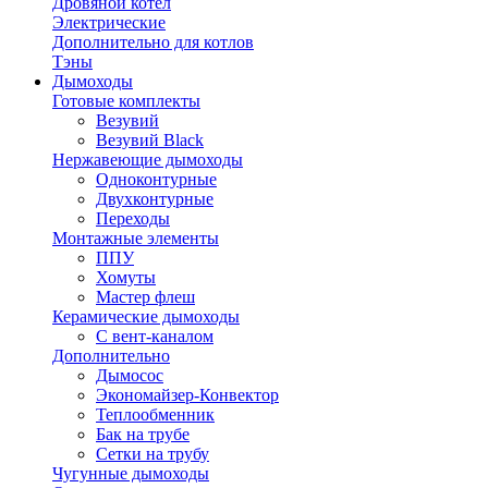
Дровяной котел
Электрические
Дополнительно для котлов
Тэны
Дымоходы
Готовые комплекты
Везувий
Везувий Black
Нержавеющие дымоходы
Одноконтурные
Двухконтурные
Переходы
Монтажные элементы
ППУ
Хомуты
Мастер флеш
Керамические дымоходы
С вент-каналом
Дополнительно
Дымосос
Экономайзер-Конвектор
Теплообменник
Бак на трубе
Сетки на трубу
Чугунные дымоходы