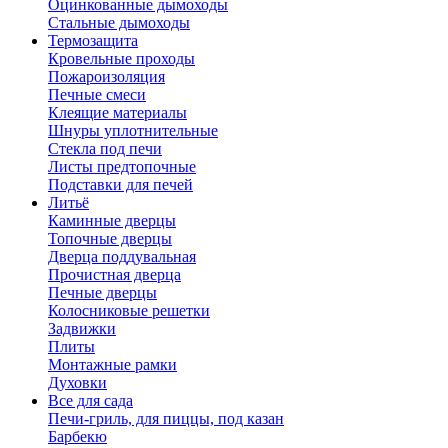
Оцинкованные дымоходы
Стальные дымоходы
Термозащита
Кровельные проходы
Пожароизоляция
Печные смеси
Клеящие материалы
Шнуры уплотнительные
Стекла под печи
Листы предтопочные
Подставки для печей
Литьё
Каминные дверцы
Топочные дверцы
Дверца поддувальная
Прочистная дверца
Печные дверцы
Колосниковые решетки
Задвижки
Плиты
Монтажные рамки
Духовки
Все для сада
Печи-гриль, для пиццы, под казан
Барбекю