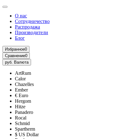
О нас
Сотрудничество
Распродажа
Производители
Блог
Избранное
0
Сравнение
0
руб.
Валюта
ArtRum
Calor
Chazelles
Ember
€ Euro
Hergom
Hitze
Panadero
Rocal
Schmid
Spartherm
$ US Dollar