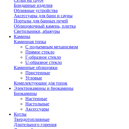
Сетки на трубу
Бондарные изделия
Обливные устройства
Аксессуары для бани и сауны
Порталы для банных печей
Облицовочный камень, плитка
Светильники, абажуры
Камины
Каминная топка
С подъемным механизмом
Прямое стекло
Г-образное стекло
U-образное стекло
Каминные облицовки
Пристенные
Угловые
Комплектующие для топок
Электрокамины и биокамины
Биокамины
Настенные
Настольные
Аксессуары
Котлы
Твердотопливные
Длительного горения