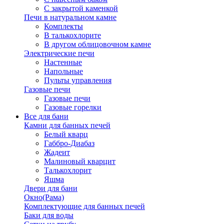
С закрытой каменкой
Печи в натуральном камне
Комплекты
В талькохлорите
В другом облицовочном камне
Электрические печи
Настенные
Напольные
Пульты управления
Газовые печи
Газовые печи
Газовые горелки
Все для бани
Камни для банных печей
Белый кварц
Габбро-Диабаз
Жадеит
Малиновый кварцит
Талькохлорит
Яшма
Двери для бани
Окно(Рама)
Комплектующие для банных печей
Баки для воды