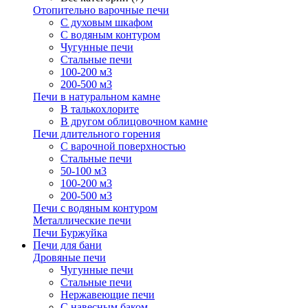
Отопительно варочные печи
С духовым шкафом
С водяным контуром
Чугунные печи
Стальные печи
100-200 м3
200-500 м3
Печи в натуральном камне
В талькохлорите
В другом облицовочном камне
Печи длительного горения
С варочной поверхностью
Стальные печи
50-100 м3
100-200 м3
200-500 м3
Печи с водяным контуром
Металлические печи
Печи Буржуйка
Печи для бани
Дровяные печи
Чугунные печи
Стальные печи
Нержавеющие печи
С навесным баком