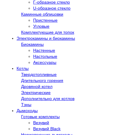
Г-образное стекло
U-образное стекло
Каминные облицовки
Пристенные
Угловые
Комплектующие для топок
Электрокамины и биокамины
Биокамины
Настенные
Настольные
Аксессуары
Котлы
Твердотопливные
Длительного горения
Дровяной котел
Электрические
Дополнительно для котлов
Тэны
Дымоходы
Готовые комплекты
Везувий
Везувий Black
Нержавеющие дымоходы