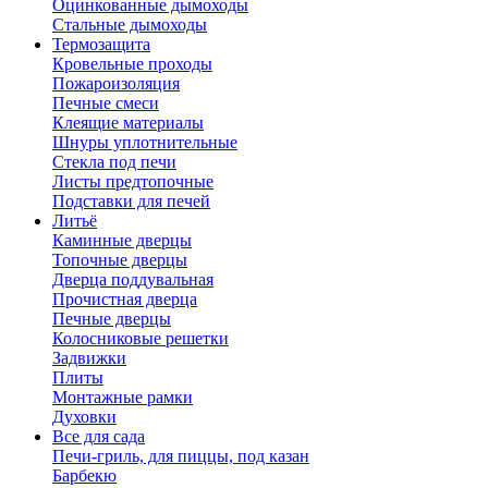
Оцинкованные дымоходы
Стальные дымоходы
Термозащита
Кровельные проходы
Пожароизоляция
Печные смеси
Клеящие материалы
Шнуры уплотнительные
Стекла под печи
Листы предтопочные
Подставки для печей
Литьё
Каминные дверцы
Топочные дверцы
Дверца поддувальная
Прочистная дверца
Печные дверцы
Колосниковые решетки
Задвижки
Плиты
Монтажные рамки
Духовки
Все для сада
Печи-гриль, для пиццы, под казан
Барбекю