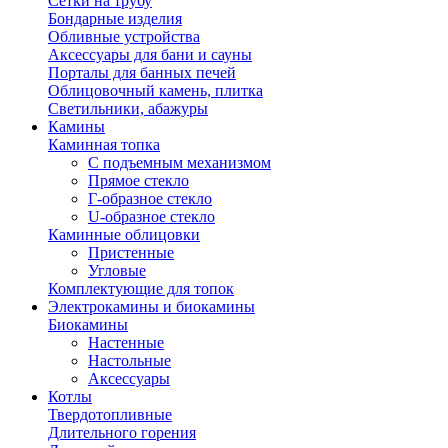
Сетки на трубу
Бондарные изделия
Обливные устройства
Аксессуары для бани и сауны
Порталы для банных печей
Облицовочный камень, плитка
Светильники, абажуры
Камины
Каминная топка
С подъемным механизмом
Прямое стекло
Г-образное стекло
U-образное стекло
Каминные облицовки
Пристенные
Угловые
Комплектующие для топок
Электрокамины и биокамины
Биокамины
Настенные
Настольные
Аксессуары
Котлы
Твердотопливные
Длительного горения