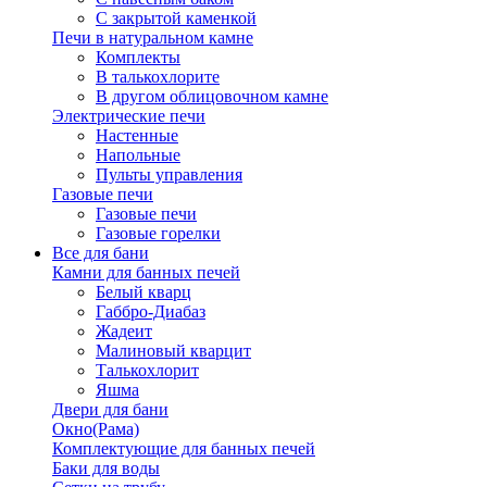
С закрытой каменкой
Печи в натуральном камне
Комплекты
В талькохлорите
В другом облицовочном камне
Электрические печи
Настенные
Напольные
Пульты управления
Газовые печи
Газовые печи
Газовые горелки
Все для бани
Камни для банных печей
Белый кварц
Габбро-Диабаз
Жадеит
Малиновый кварцит
Талькохлорит
Яшма
Двери для бани
Окно(Рама)
Комплектующие для банных печей
Баки для воды