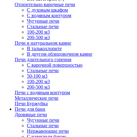
Отопительно варочные печи
С духовым шкафом
С водяным контуром
Чугунные печи
Стальные печи
100-200 м3
200-500 м3
Печи в натуральном камне
В талькохлорите
В другом облицовочном камне
Печи длительного горения
С варочной поверхностью
Стальные печи
50-100 м3
100-200 м3
200-500 м3
Печи с водяным контуром
Металлические печи
Печи Буржуйка
Печи для бани
Дровяные печи
Чугунные печи
Стальные печи
Нержавеющие печи
С навесным баком