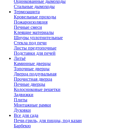
Оцинкованные дымоходы
Стальные дымоходы
Термозащита
Кровельные проходы
Пожароизоляция
Печные смеси
Клеящие материалы
Шнуры уплотнительные
Стекла под печи
Листы предтопочные
Подставки для печей
Литьё
Каминные дверцы
Топочные дверцы
Дверца поддувальная
Прочистная дверца
Печные дверцы
Колосниковые решетки
Задвижки
Плиты
Монтажные рамки
Духовки
Все для сада
Печи-гриль, для пиццы, под казан
Барбекю