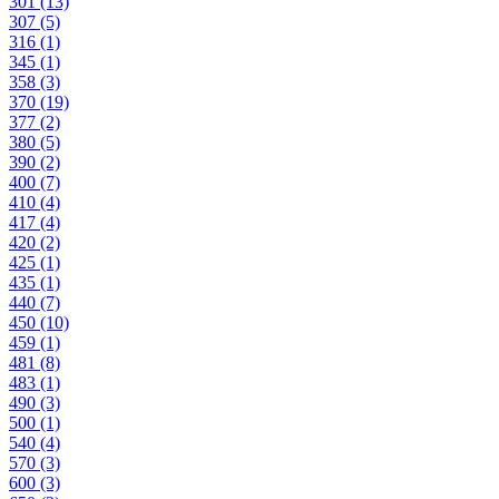
301
(13)
307
(5)
316
(1)
345
(1)
358
(3)
370
(19)
377
(2)
380
(5)
390
(2)
400
(7)
410
(4)
417
(4)
420
(2)
425
(1)
435
(1)
440
(7)
450
(10)
459
(1)
481
(8)
483
(1)
490
(3)
500
(1)
540
(4)
570
(3)
600
(3)