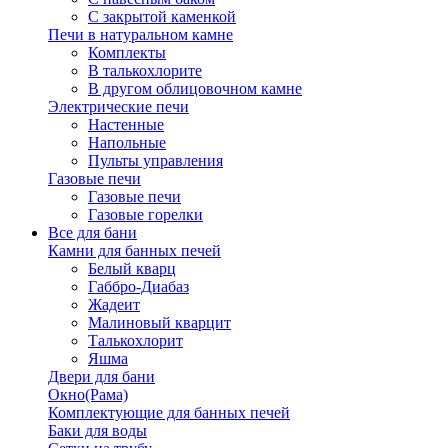
С закрытой каменкой
Печи в натуральном камне
Комплекты
В талькохлорите
В другом облицовочном камне
Электрические печи
Настенные
Напольные
Пульты управления
Газовые печи
Газовые печи
Газовые горелки
Все для бани
Камни для банных печей
Белый кварц
Габбро-Диабаз
Жадеит
Малиновый кварцит
Талькохлорит
Яшма
Двери для бани
Окно(Рама)
Комплектующие для банных печей
Баки для воды