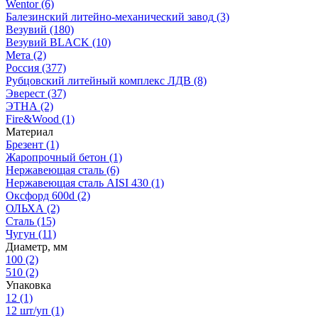
Wentor
(6)
Балезинский литейно-механический завод
(3)
Везувий
(180)
Везувий BLACK
(10)
Мета
(2)
Россия
(377)
Рубцовский литейный комплекс ЛДВ
(8)
Эверест
(37)
ЭТНА
(2)
Fire&Wood
(1)
Материал
Брезент
(1)
Жаропрочный бетон
(1)
Нержавеющая сталь
(6)
Нержавеющая сталь AISI 430
(1)
Оксфорд 600d
(2)
ОЛЬХА
(2)
Сталь
(15)
Чугун
(11)
Диаметр, мм
100
(2)
510
(2)
Упаковка
12
(1)
12 шт/уп
(1)