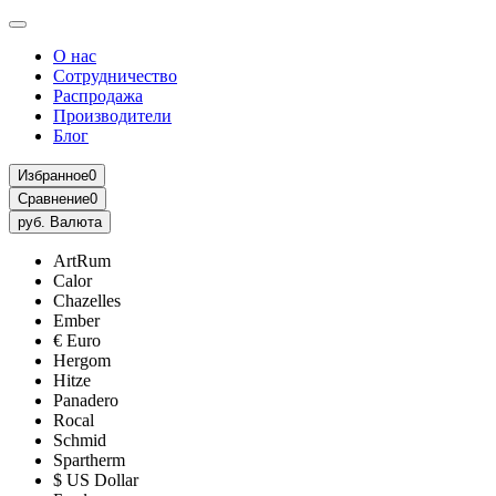
О нас
Сотрудничество
Распродажа
Производители
Блог
Избранное
0
Сравнение
0
руб.
Валюта
ArtRum
Calor
Chazelles
Ember
€ Euro
Hergom
Hitze
Panadero
Rocal
Schmid
Spartherm
$ US Dollar