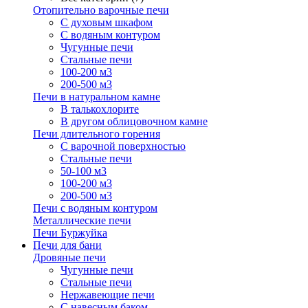
Отопительно варочные печи
С духовым шкафом
С водяным контуром
Чугунные печи
Стальные печи
100-200 м3
200-500 м3
Печи в натуральном камне
В талькохлорите
В другом облицовочном камне
Печи длительного горения
С варочной поверхностью
Стальные печи
50-100 м3
100-200 м3
200-500 м3
Печи с водяным контуром
Металлические печи
Печи Буржуйка
Печи для бани
Дровяные печи
Чугунные печи
Стальные печи
Нержавеющие печи
С навесным баком