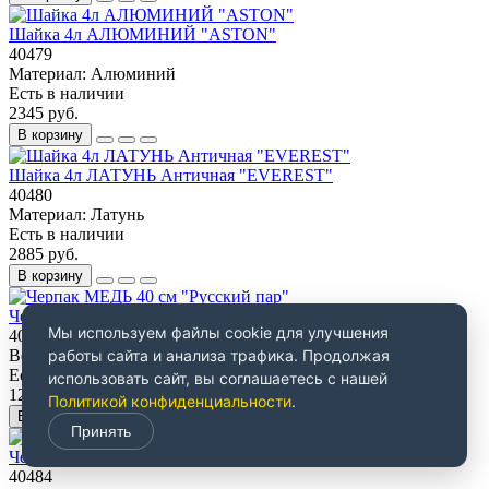
Шайка 4л АЛЮМИНИЙ "ASTON"
40479
Материал:
Алюминий
Есть в наличии
2345 руб.
В корзину
Шайка 4л ЛАТУНЬ Античная "EVEREST"
40480
Материал:
Латунь
Есть в наличии
2885 руб.
В корзину
Черпак МЕДЬ 40 см "Русский пар"
Мы используем файлы cookie для улучшения
40483
Вес Брутто:
0.17
работы сайта и анализа трафика. Продолжая
Есть в наличии
использовать сайт, вы соглашаетесь с нашей
1260 руб.
Политикой конфиденциальности
.
В корзину
Принять
Черпак ЛАТУНЬ Античная 40 см "Русский пар"
40484