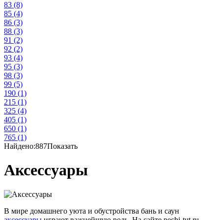
83
(8)
85
(4)
86
(3)
88
(3)
91
(2)
92
(2)
93
(4)
95
(3)
98
(3)
99
(5)
190
(1)
215
(1)
325
(4)
405
(1)
650
(1)
765
(1)
Найдено:
887
Показать
Аксессуары
В мире домашнего уюта и обустройства бань и саун
аксессуары
играют важнейшую роль. На сайте pechi-tut.ru