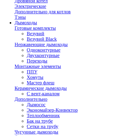
Дровяной котел
Электрические
Дополнительно для котлов
Тэны
Дымоходы
Готовые комплекты
Везувий
Везувий Black
Нержавеющие дымоходы
Одноконтурные
Двухконтурные
Переходы
Монтажные элементы
ППУ
Хомуты
Мастер флеш
Керамические дымоходы
С вент-каналом
Дополнительно
Дымосос
Экономайзер-Конвектор
Теплообменник
Бак на трубе
Сетки на трубу
Чугунные дымоходы