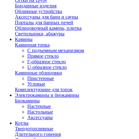
Сетки на трубу
Бондарные изделия
Обливные устройства
Аксессуары для бани и сауны
Порталы для банных печей
Облицовочный камень, плитка
Светильники, абажуры
Камины
Каминная топка
С подъемным механизмом
Прямое стекло
Г-образное стекло
U-образное стекло
Каминные облицовки
Пристенные
Угловые
Комплектующие для топок
Электрокамины и биокамины
Биокамины
Настенные
Настольные
Аксессуары
Котлы
Твердотопливные
Длительного горения