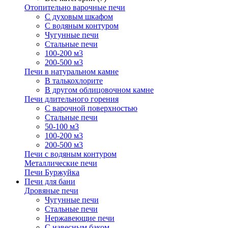
Отопительно варочные печи
С духовым шкафом
С водяным контуром
Чугунные печи
Стальные печи
100-200 м3
200-500 м3
Печи в натуральном камне
В талькохлорите
В другом облицовочном камне
Печи длительного горения
С варочной поверхностью
Стальные печи
50-100 м3
100-200 м3
200-500 м3
Печи с водяным контуром
Металлические печи
Печи Буржуйка
Печи для бани
Дровяные печи
Чугунные печи
Стальные печи
Нержавеющие печи
С навесным баком