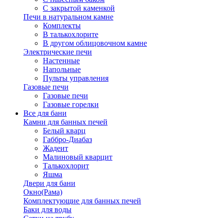
С закрытой каменкой
Печи в натуральном камне
Комплекты
В талькохлорите
В другом облицовочном камне
Электрические печи
Настенные
Напольные
Пульты управления
Газовые печи
Газовые печи
Газовые горелки
Все для бани
Камни для банных печей
Белый кварц
Габбро-Диабаз
Жадеит
Малиновый кварцит
Талькохлорит
Яшма
Двери для бани
Окно(Рама)
Комплектующие для банных печей
Баки для воды