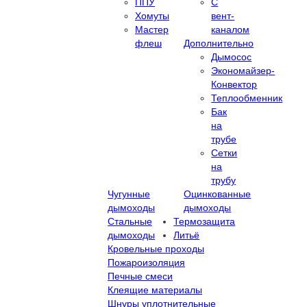
ППУ
С
Хомуты
вент-
Мастер
каналом
флеш
Дополнительно
Дымосос
Экономайзер-
Конвектор
Теплообменник
Бак
на
трубе
Сетки
на
трубу
Чугунные
Оцинкованные
дымоходы
дымоходы
Стальные
Термозащита
дымоходы
Литьё
Кровельные проходы
Пожароизоляция
Печные смеси
Клеящие материалы
Шнуры уплотнительные