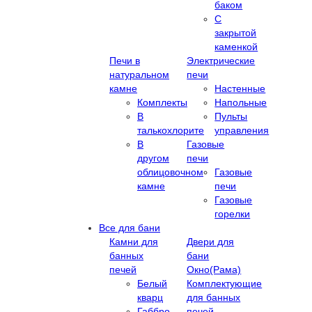
баком
С
закрытой
каменкой
Печи в
Электрические
натуральном
печи
камне
Настенные
Комплекты
Напольные
В
Пульты
талькохлорите
управления
В
Газовые
другом
печи
облицовочном
Газовые
камне
печи
Газовые
горелки
Все для бани
Камни для
Двери для
банных
бани
печей
Окно(Рама)
Белый
Комплектующие
кварц
для банных
Габбро-
печей