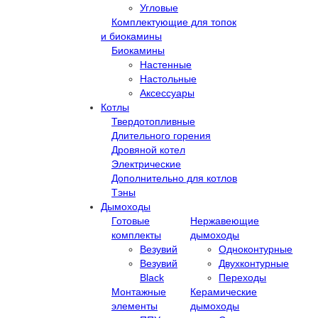
Угловые
Комплектующие для топок
и биокамины
Биокамины
Настенные
Настольные
Аксессуары
Котлы
Твердотопливные
Длительного горения
Дровяной котел
Электрические
Дополнительно для котлов
Тэны
Дымоходы
Готовые
Нержавеющие
комплекты
дымоходы
Везувий
Одноконтурные
Везувий
Двухконтурные
Black
Переходы
Монтажные
Керамические
элементы
дымоходы