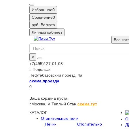
Избранное
0
Сравнение
0
руб.
Валюта
Личный кабинет
Все кат
×
+7(495)127-01-03
г. Подольск
Нефтебазовский проезд, 4а
схема проезда
0
Ваша корзина пуста!
г.Москва,
м.Теплый Стан
схема тут
КАТАЛОГ
Отопительные печи
О
Печи-
Отопительно
Д