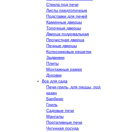
Стекла под печи
Листы предтопочные
Подставки для печей
Каминные дверцы
Топочные дверцы
Дверца поддувальная
Прочистная дверца
Печные дверцы
Колосниковые решетки
Задвижки
Плиты
Монтажные рамки
Духовки
Все для сада
Печи-гриль, для пиццы, под
казан
Барбекю
Гриль
Садовые печи
Мангалы
Портативные печи
Чугунная посуда