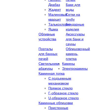
Диабаз
Баки для
Жадеит
воды
Малиновый
Сетки на
кварцит
трубу
Талькохлорит
Бондарные
Яшма
изделия
Обливные
Аксессуары
устройства
для бани и
сауны
Порталы
Облицовочный
для банных
камень,
печей
плитка
Светильники,
Камины
абажуры
Электрокамины
Каминная топка
С подъемным
механизмом
Прямое стекло
Г-образное стекло
U-образное стекло
Каминные облицовки
Пристенные