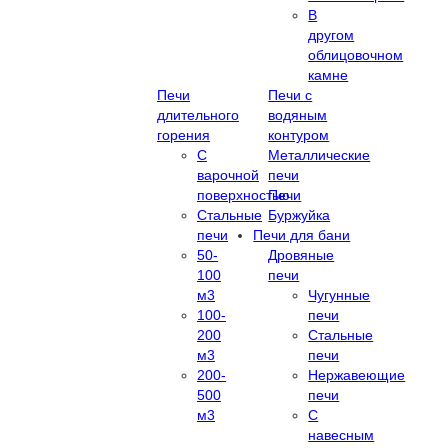
В
другом
облицовочном
камне
Печи
Печи с
длительного
водяным
горения
контуром
С
Металлические
варочной
печи
поверхностью
Печи
Стальные
Буржуйка
печи
Печи для бани
50-
Дровяные
100
печи
м3
Чугунные
100-
печи
200
Стальные
м3
печи
200-
Нержавеющие
500
печи
м3
С
навесным