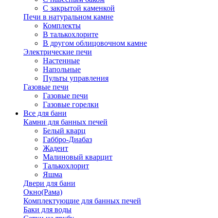
С закрытой каменкой
Печи в натуральном камне
Комплекты
В талькохлорите
В другом облицовочном камне
Электрические печи
Настенные
Напольные
Пульты управления
Газовые печи
Газовые печи
Газовые горелки
Все для бани
Камни для банных печей
Белый кварц
Габбро-Диабаз
Жадеит
Малиновый кварцит
Талькохлорит
Яшма
Двери для бани
Окно(Рама)
Комплектующие для банных печей
Баки для воды