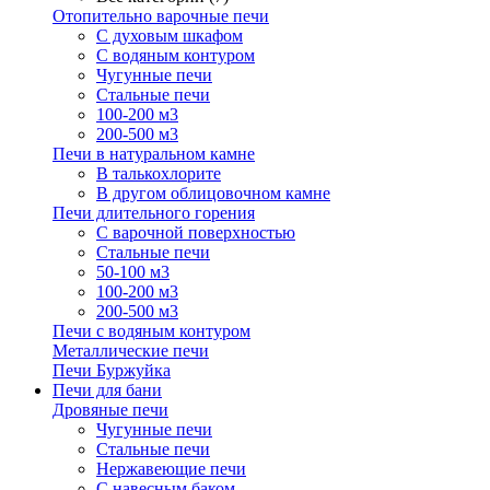
Отопительно варочные печи
С духовым шкафом
С водяным контуром
Чугунные печи
Стальные печи
100-200 м3
200-500 м3
Печи в натуральном камне
В талькохлорите
В другом облицовочном камне
Печи длительного горения
С варочной поверхностью
Стальные печи
50-100 м3
100-200 м3
200-500 м3
Печи с водяным контуром
Металлические печи
Печи Буржуйка
Печи для бани
Дровяные печи
Чугунные печи
Стальные печи
Нержавеющие печи
С навесным баком