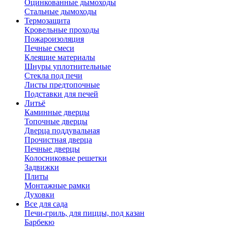
Оцинкованные дымоходы
Стальные дымоходы
Термозащита
Кровельные проходы
Пожароизоляция
Печные смеси
Клеящие материалы
Шнуры уплотнительные
Стекла под печи
Листы предтопочные
Подставки для печей
Литьё
Каминные дверцы
Топочные дверцы
Дверца поддувальная
Прочистная дверца
Печные дверцы
Колосниковые решетки
Задвижки
Плиты
Монтажные рамки
Духовки
Все для сада
Печи-гриль, для пиццы, под казан
Барбекю