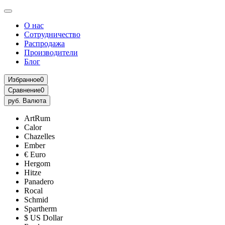
О нас
Сотрудничество
Распродажа
Производители
Блог
Избранное
0
Сравнение
0
руб.
Валюта
ArtRum
Calor
Chazelles
Ember
€ Euro
Hergom
Hitze
Panadero
Rocal
Schmid
Spartherm
$ US Dollar