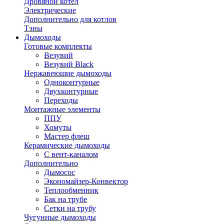
Дровяной котел
Электрические
Дополнительно для котлов
Тэны
Дымоходы
Готовые комплекты
Везувий
Везувий Black
Нержавеющие дымоходы
Одноконтурные
Двухконтурные
Переходы
Монтажные элементы
ППУ
Хомуты
Мастер флеш
Керамические дымоходы
С вент-каналом
Дополнительно
Дымосос
Экономайзер-Конвектор
Теплообменник
Бак на трубе
Сетки на трубу
Чугунные дымоходы