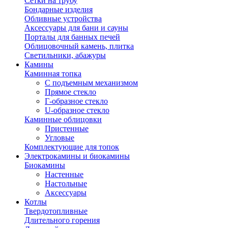
Сетки на трубу
Бондарные изделия
Обливные устройства
Аксессуары для бани и сауны
Порталы для банных печей
Облицовочный камень, плитка
Светильники, абажуры
Камины
Каминная топка
С подъемным механизмом
Прямое стекло
Г-образное стекло
U-образное стекло
Каминные облицовки
Пристенные
Угловые
Комплектующие для топок
Электрокамины и биокамины
Биокамины
Настенные
Настольные
Аксессуары
Котлы
Твердотопливные
Длительного горения