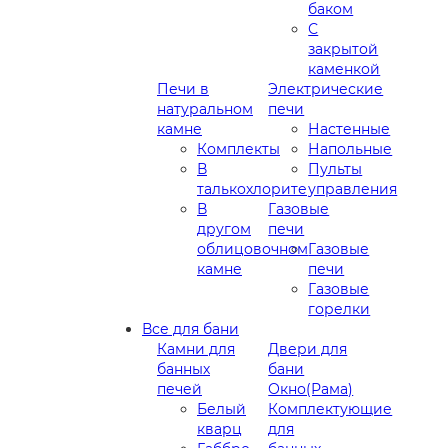
баком
С
закрытой
каменкой
Печи в
Электрические
натуральном
печи
камне
Настенные
Комплекты
Напольные
В
Пульты
талькохлорите
управления
В
Газовые
другом
печи
облицовочном
Газовые
камне
печи
Газовые
горелки
Все для бани
Камни для
Двери для
банных
бани
печей
Окно(Рама)
Белый
Комплектующие
кварц
для