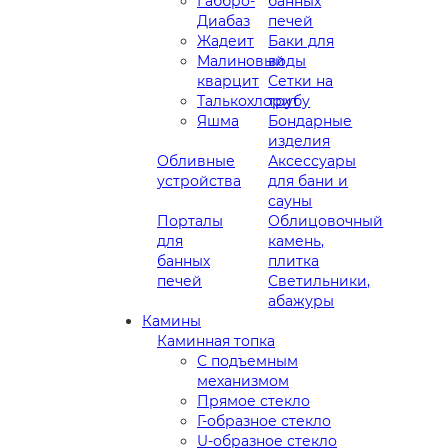
Габбро-
банных
Диабаз
печей
Жадеит
Баки для
Малиновый
воды
кварцит
Сетки на
Талькохлорит
трубу
Яшма
Бондарные
изделия
Обливные
Аксессуары
устройства
для бани и
сауны
Порталы
Облицовочный
для
камень,
банных
плитка
печей
Светильники,
абажуры
Камины
Каминная топка
С подъемным
механизмом
Прямое стекло
Г-образное стекло
U-образное стекло