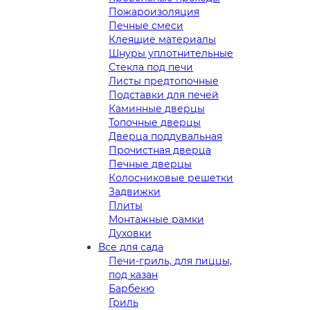
Пожароизоляция
Печные смеси
Клеящие материалы
Шнуры уплотнительные
Стекла под печи
Листы предтопочные
Подставки для печей
Каминные дверцы
Топочные дверцы
Дверца поддувальная
Прочистная дверца
Печные дверцы
Колосниковые решетки
Задвижки
Плиты
Монтажные рамки
Духовки
Все для сада
Печи-гриль, для пиццы,
под казан
Барбекю
Гриль