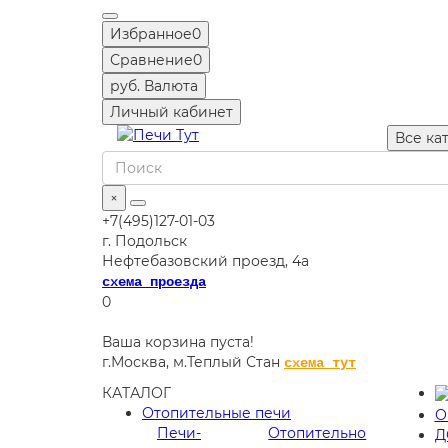
Избранное
0
Сравнение
0
руб.
Валюта
Личный кабинет
Все ка
×
+7(495)127-01-03
г. Подольск
Нефтебазовский проезд, 4а
схема проезда
0
Ваша корзина пуста!
г.Москва,
м.Теплый Стан
схема тут
КАТАЛОГ
Отопительные печи
О
Печи-
Отопительно
Д