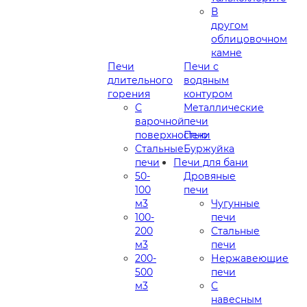
В
другом
облицовочном
камне
Печи
Печи с
длительного
водяным
горения
контуром
С
Металлические
варочной
печи
поверхностью
Печи
Стальные
Буржуйка
печи
Печи для бани
50-
Дровяные
100
печи
м3
Чугунные
100-
печи
200
Стальные
м3
печи
200-
Нержавеющие
500
печи
м3
С
навесным