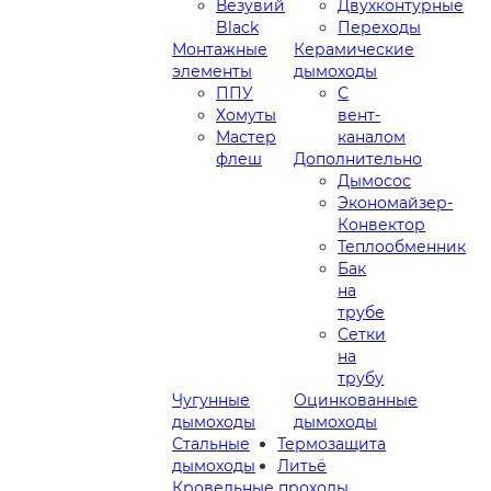
Везувий
Двухконтурные
Black
Переходы
Монтажные
Керамические
элементы
дымоходы
ППУ
С
Хомуты
вент-
Мастер
каналом
флеш
Дополнительно
Дымосос
Экономайзер-
Конвектор
Теплообменник
Бак
на
трубе
Сетки
на
трубу
Чугунные
Оцинкованные
дымоходы
дымоходы
Стальные
Термозащита
дымоходы
Литьё
Кровельные проходы