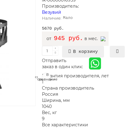
lk-00000016959
Производитель:
Везувий
Мало
5670 руб.
945 руб.
от
в мес.
В корзину
Отправить
заказ в один клик:
В
В
Гарантия производителя, лет
сравнение
закладки
1
Страна производитель
Россия
Ширина, мм
1040
Вес, кг
9
Все характеристики