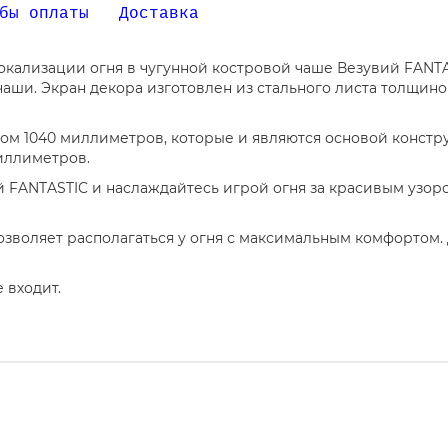
бы оплаты
Доставка
окализации огня в чугунной костровой чаше Везувий FANTAS
чаши. Экран декора изготовлен из стального листа толщи
ом 1040 миллиметров, которые и являются основой констру
иллиметров.
й FANTASTIC и наслаждайтесь игрой огня за красивым узор
озволяет располагаться у огня с максимальным комфортом.
 входит.