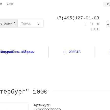
И
ли
Блог
+7(495)127-01-03
г.
тегории
П
Покупай со Сбером
ОПЛАТА
тербург" 1000
Артикул: