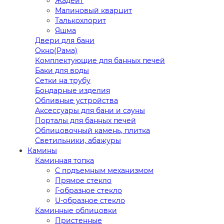
Жадеит
Малиновый кварцит
Талькохлорит
Яшма
Двери для бани
Окно(Рама)
Комплектующие для банных печей
Баки для воды
Сетки на трубу
Бондарные изделия
Обливные устройства
Аксессуары для бани и сауны
Порталы для банных печей
Облицовочный камень, плитка
Светильники, абажуры
Камины
Каминная топка
С подъемным механизмом
Прямое стекло
Г-образное стекло
U-образное стекло
Каминные облицовки
Пристенные