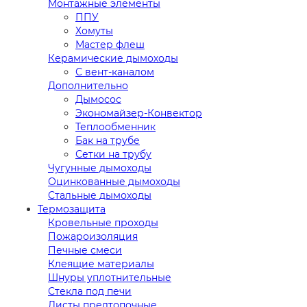
Монтажные элементы
ППУ
Хомуты
Мастер флеш
Керамические дымоходы
С вент-каналом
Дополнительно
Дымосос
Экономайзер-Конвектор
Теплообменник
Бак на трубе
Сетки на трубу
Чугунные дымоходы
Оцинкованные дымоходы
Стальные дымоходы
Термозащита
Кровельные проходы
Пожароизоляция
Печные смеси
Клеящие материалы
Шнуры уплотнительные
Стекла под печи
Листы предтопочные