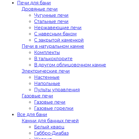
Печи для бани
Дровяные печи
Чугунные печи
Стальные печи
Нержавеющие печи
С навесным баком
С закрытой каменкой
Печи в натуральном камне
Комплекты
В талькохлорите
В другом облицовочном камне
Электрические печи
Настенные
Напольные
Пульты управления
Газовые печи
Газовые печи
Газовые горелки
Все для бани
Камни для банных печей
Белый кварц
Габбро-Диабаз