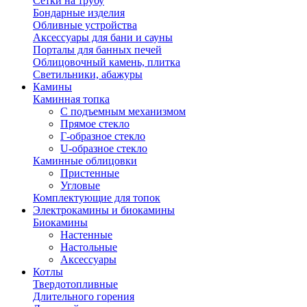
Сетки на трубу
Бондарные изделия
Обливные устройства
Аксессуары для бани и сауны
Порталы для банных печей
Облицовочный камень, плитка
Светильники, абажуры
Камины
Каминная топка
С подъемным механизмом
Прямое стекло
Г-образное стекло
U-образное стекло
Каминные облицовки
Пристенные
Угловые
Комплектующие для топок
Электрокамины и биокамины
Биокамины
Настенные
Настольные
Аксессуары
Котлы
Твердотопливные
Длительного горения