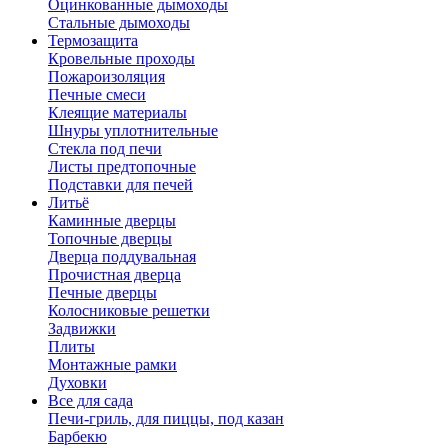
Оцинкованные дымоходы
Стальные дымоходы
Термозащита
Кровельные проходы
Пожароизоляция
Печные смеси
Клеящие материалы
Шнуры уплотнительные
Стекла под печи
Листы предтопочные
Подставки для печей
Литьё
Каминные дверцы
Топочные дверцы
Дверца поддувальная
Прочистная дверца
Печные дверцы
Колосниковые решетки
Задвижки
Плиты
Монтажные рамки
Духовки
Все для сада
Печи-гриль, для пиццы, под казан
Барбекю