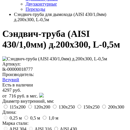
Двухконтурные
Переходы
Сэндвич-труба для дымохода (AISI 430/1,0мм)
д.200х300, L-0,5м
Сэндвич-труба (AISI
430/1,0мм) д.200х300, L-0,5м
Артикул:
lk-00000018777
Производитель:
Везувий
Есть в наличии
4297 руб.
от
716 руб.
в мес.
Диаметр внутренний, мм:
115х200
120х200
130х250
150х250
200х300
Длина:
0,25 м
0,5 м
1,0 м
Марка стали:
AISI 304
AISI 316
AISI 430