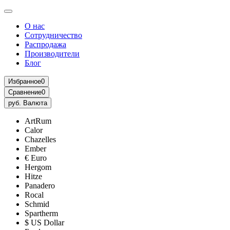
О нас
Сотрудничество
Распродажа
Производители
Блог
Избранное
0
Сравнение
0
руб.
Валюта
ArtRum
Calor
Chazelles
Ember
€ Euro
Hergom
Hitze
Panadero
Rocal
Schmid
Spartherm
$ US Dollar