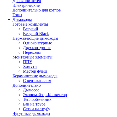
Дровяной котел
Электрические
Дополнительно для котлов
Тэны
Дымоходы
Готовые комплекты
Везувий
Везувий Black
Нержавеющие дымоходы
Одноконтурные
Двухконтурные
Переходы
Монтажные элементы
ППУ
Хомуты
Мастер флеш
Керамические дымоходы
С вент-каналом
Дополнительно
Дымосос
Экономайзер-Конвектор
Теплообменник
Бак на трубе
Сетки на трубу
Чугунные дымоходы