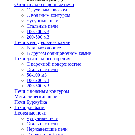
Отопительно варочные печи
С духовым шкафом
С водяным контуром
Чугунные печи
Стальные печи
100-200 м3
200-500 м3
Печи в натуральном камне
В талькохлорите
В другом облицовочном камне
Печи длительного горения
С варочной поверхностью
Стальные печи
50-100 м3
100-200 м3
200-500 м3
Печи с водяным контуром
Металлические печи
Печи Буржуйка
Печи для бани
Дровяные печи
Чугунные печи
Стальные печи
Нержавеющие печи
С навесным баком