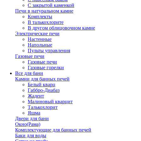
С закрытой каменкой
Печи в натуральном камне
Комплекты
В талькохлорите
В другом облицовочном камне
Электрические печи
Настенные
Напольные
Пульты управления
Газовые печи
Газовые печи
Газовые горелки
Все для бани
Камни для банных печей
Белый кварц
Габбро-Диабаз
Жадеит
Малиновый кварцит
Талькохлорит
Яшма
Двери для бани
Окно(Рама)
Комплектующие для банных печей
Баки для воды