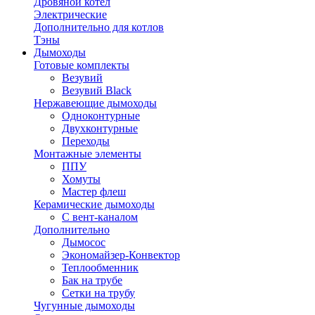
Дровяной котел
Электрические
Дополнительно для котлов
Тэны
Дымоходы
Готовые комплекты
Везувий
Везувий Black
Нержавеющие дымоходы
Одноконтурные
Двухконтурные
Переходы
Монтажные элементы
ППУ
Хомуты
Мастер флеш
Керамические дымоходы
С вент-каналом
Дополнительно
Дымосос
Экономайзер-Конвектор
Теплообменник
Бак на трубе
Сетки на трубу
Чугунные дымоходы