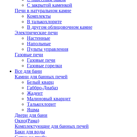
С закрытой каменкой
Печи в натуральном камне
Комплекты
В талькохлорите
В другом облицовочном камне
Электрические печи
Настенные
Напольные
Пульты управления
Газовые печи
Газовые печи
Газовые горелки
Все для бани
Камни для банных печей
Белый кварц
Габбро-Диабаз
Жадеит
Малиновый кварцит
Талькохлорит
Яшма
Двери для бани
Окно(Рама)
Комплектующие для банных печей
Баки для воды