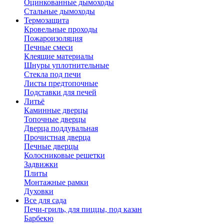
Оцинкованные дымоходы
Стальные дымоходы
Термозащита
Кровельные проходы
Пожароизоляция
Печные смеси
Клеящие материалы
Шнуры уплотнительные
Стекла под печи
Листы предтопочные
Подставки для печей
Литьё
Каминные дверцы
Топочные дверцы
Дверца поддувальная
Прочистная дверца
Печные дверцы
Колосниковые решетки
Задвижки
Плиты
Монтажные рамки
Духовки
Все для сада
Печи-гриль, для пиццы, под казан
Барбекю