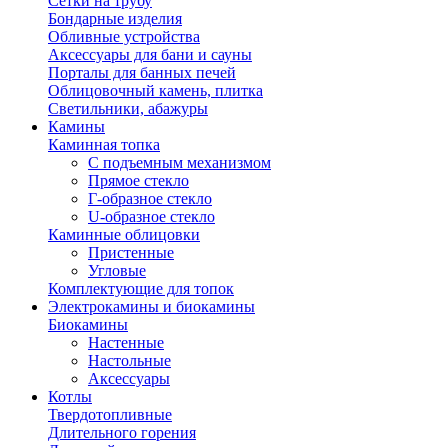
Сетки на трубу
Бондарные изделия
Обливные устройства
Аксессуары для бани и сауны
Порталы для банных печей
Облицовочный камень, плитка
Светильники, абажуры
Камины
Каминная топка
С подъемным механизмом
Прямое стекло
Г-образное стекло
U-образное стекло
Каминные облицовки
Пристенные
Угловые
Комплектующие для топок
Электрокамины и биокамины
Биокамины
Настенные
Настольные
Аксессуары
Котлы
Твердотопливные
Длительного горения