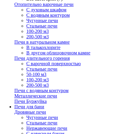
Отопительно варочные печи
С духовым шкафом
С водяным контуром
Чугунные печи
Стальные печи
100-200 м3
200-500 м3
Печи в натуральном камне
В талькохлорите
В другом облицовочном камне
Печи длительного горения
С варочной поверхностью
Стальные печи
50-100 м3
100-200 м3
200-500 м3
Печи с водяным контуром
Металлические печи
Печи Буржуйка
Печи для бани
Дровяные печи
Чугунные печи
Стальные печи
Нержавеющие печи
С навесным баком