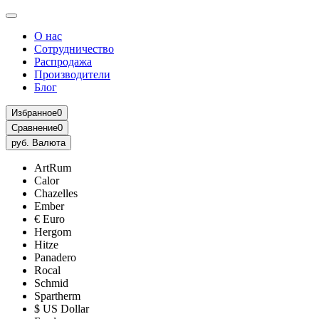
О нас
Сотрудничество
Распродажа
Производители
Блог
Избранное
0
Сравнение
0
руб.
Валюта
ArtRum
Calor
Chazelles
Ember
€ Euro
Hergom
Hitze
Panadero
Rocal
Schmid
Spartherm
$ US Dollar