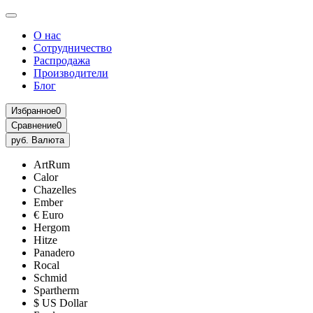
О нас
Сотрудничество
Распродажа
Производители
Блог
Избранное
0
Сравнение
0
руб.
Валюта
ArtRum
Calor
Chazelles
Ember
€ Euro
Hergom
Hitze
Panadero
Rocal
Schmid
Spartherm
$ US Dollar