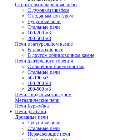
Отопительно варочные печи
С духовым шкафом
С водяным контуром
Чугунные печи
Стальные печи
100-200 м3
200-500 м3
Печи в натуральном камне
В талькохлорите
В другом облицовочном камне
Печи длительного горения
С варочной поверхностью
Стальные печи
50-100 м3
100-200 м3
200-500 м3
Печи с водяным контуром
Металлические печи
Печи Буржуйка
Печи для бани
Дровяные печи
Чугунные печи
Стальные печи
Нержавеющие печи
С навесным баком