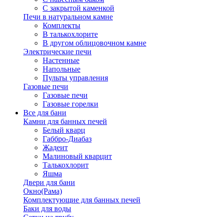
С закрытой каменкой
Печи в натуральном камне
Комплекты
В талькохлорите
В другом облицовочном камне
Электрические печи
Настенные
Напольные
Пульты управления
Газовые печи
Газовые печи
Газовые горелки
Все для бани
Камни для банных печей
Белый кварц
Габбро-Диабаз
Жадеит
Малиновый кварцит
Талькохлорит
Яшма
Двери для бани
Окно(Рама)
Комплектующие для банных печей
Баки для воды