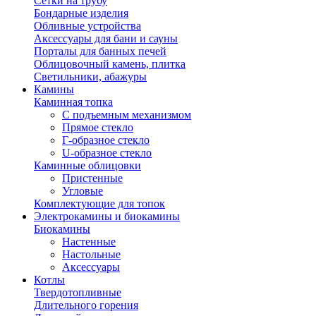
Сетки на трубу
Бондарные изделия
Обливные устройства
Аксессуары для бани и сауны
Порталы для банных печей
Облицовочный камень, плитка
Светильники, абажуры
Камины
Каминная топка
С подъемным механизмом
Прямое стекло
Г-образное стекло
U-образное стекло
Каминные облицовки
Пристенные
Угловые
Комплектующие для топок
Электрокамины и биокамины
Биокамины
Настенные
Настольные
Аксессуары
Котлы
Твердотопливные
Длительного горения