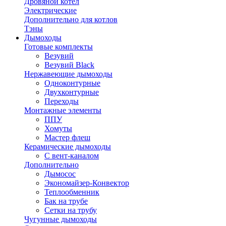
Дровяной котел
Электрические
Дополнительно для котлов
Тэны
Дымоходы
Готовые комплекты
Везувий
Везувий Black
Нержавеющие дымоходы
Одноконтурные
Двухконтурные
Переходы
Монтажные элементы
ППУ
Хомуты
Мастер флеш
Керамические дымоходы
С вент-каналом
Дополнительно
Дымосос
Экономайзер-Конвектор
Теплообменник
Бак на трубе
Сетки на трубу
Чугунные дымоходы