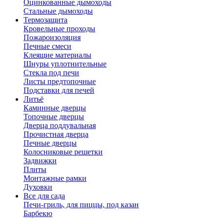
Оцинкованные дымоходы
Стальные дымоходы
Термозащита
Кровельные проходы
Пожароизоляция
Печные смеси
Клеящие материалы
Шнуры уплотнительные
Стекла под печи
Листы предтопочные
Подставки для печей
Литьё
Каминные дверцы
Топочные дверцы
Дверца поддувальная
Прочистная дверца
Печные дверцы
Колосниковые решетки
Задвижки
Плиты
Монтажные рамки
Духовки
Все для сада
Печи-гриль, для пиццы, под казан
Барбекю