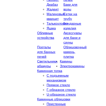
Диабаз
Баки для
Жадеит
воды
Малиновый
Сетки на
кварцит
трубу
Талькохлорит
Бондарные
Яшма
изделия
Обливные
Аксессуары
устройства
для бани и
сауны
Порталы
Облицовочный
для банных
камень,
печей
плитка
Светильники,
Камины
абажуры
Электрокамины
Каминная топка
С подъемным
механизмом
Прямое стекло
Г-образное стекло
U-образное стекло
Каминные облицовки
Пристенные