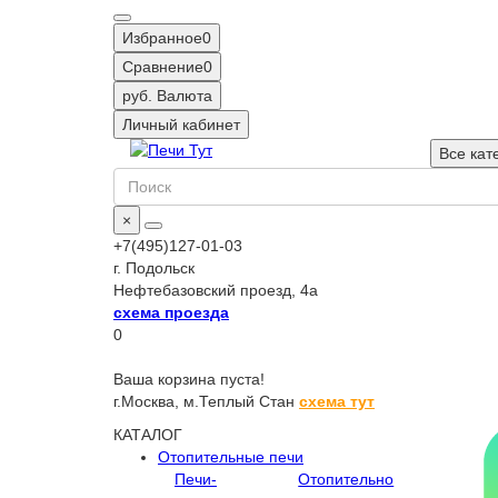
Избранное
0
Сравнение
0
руб.
Валюта
Личный кабинет
Все кат
×
+7(495)127-01-03
г. Подольск
Нефтебазовский проезд, 4а
схема проезда
0
Ваша корзина пуста!
г.Москва,
м.Теплый Стан
схема тут
КАТАЛОГ
Отопительные печи
Печи-
Отопительно