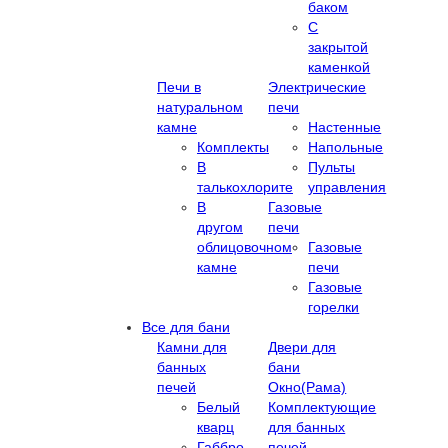
баком
С
закрытой
каменкой
Печи в
Электрические
натуральном
печи
камне
Настенные
Комплекты
Напольные
В
Пульты
талькохлорите
управления
В
Газовые
другом
печи
облицовочном
Газовые
камне
печи
Газовые
горелки
Все для бани
Камни для
Двери для
банных
бани
печей
Окно(Рама)
Белый
Комплектующие
кварц
для банных
Габбро-
печей