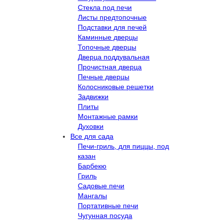
Стекла под печи
Листы предтопочные
Подставки для печей
Каминные дверцы
Топочные дверцы
Дверца поддувальная
Прочистная дверца
Печные дверцы
Колосниковые решетки
Задвижки
Плиты
Монтажные рамки
Духовки
Все для сада
Печи-гриль, для пиццы, под
казан
Барбекю
Гриль
Садовые печи
Мангалы
Портативные печи
Чугунная посуда