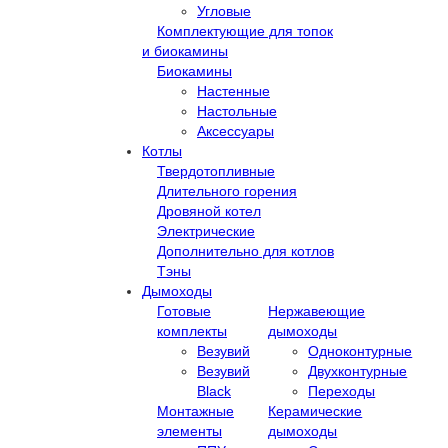
Угловые
Комплектующие для топок
и биокамины
Биокамины
Настенные
Настольные
Аксессуары
Котлы
Твердотопливные
Длительного горения
Дровяной котел
Электрические
Дополнительно для котлов
Тэны
Дымоходы
Готовые
Нержавеющие
комплекты
дымоходы
Везувий
Одноконтурные
Везувий
Двухконтурные
Black
Переходы
Монтажные
Керамические
элементы
дымоходы