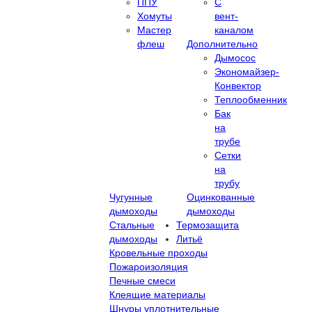
ППУ
С
Хомуты
вент-
Мастер
каналом
флеш
Дополнительно
Дымосос
Экономайзер-
Конвектор
Теплообменник
Бак
на
трубе
Сетки
на
трубу
Чугунные
Оцинкованные
дымоходы
дымоходы
Стальные
Термозащита
дымоходы
Литьё
Кровельные проходы
Пожароизоляция
Печные смеси
Клеящие материалы
Шнуры уплотнительные