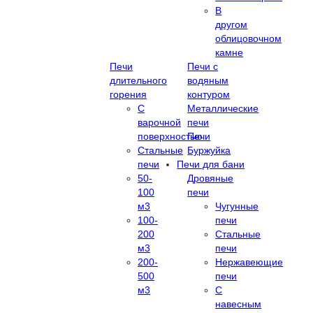
В
другом
облицовочном
камне
Печи
Печи с
длительного
водяным
горения
контуром
С
Металлические
варочной
печи
поверхностью
Печи
Стальные
Буржуйка
печи
Печи для бани
50-
Дровяные
100
печи
м3
Чугунные
100-
печи
200
Стальные
м3
печи
200-
Нержавеющие
500
печи
м3
С
навесным