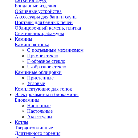
Сетки на трубу
Бондарные изделия
Обливные устройства
Аксессуары для бани и сауны
Порталы для банных печей
Облицовочный камень, плитка
Светильники, абажуры
Камины
Каминная топка
С подъемным механизмом
Прямое стекло
Г-образное стекло
U-образное стекло
Каминные облицовки
Пристенные
Угловые
Комплектующие для топок
Электрокамины и биокамины
Биокамины
Настенные
Настольные
Аксессуары
Котлы
Твердотопливные
Длительного горения