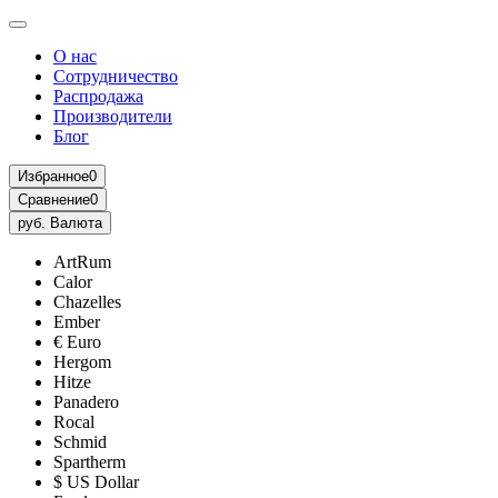
О нас
Сотрудничество
Распродажа
Производители
Блог
Избранное
0
Сравнение
0
руб.
Валюта
ArtRum
Calor
Chazelles
Ember
€ Euro
Hergom
Hitze
Panadero
Rocal
Schmid
Spartherm
$ US Dollar