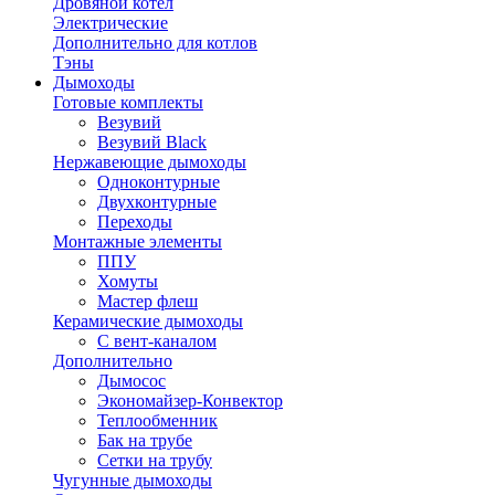
Дровяной котел
Электрические
Дополнительно для котлов
Тэны
Дымоходы
Готовые комплекты
Везувий
Везувий Black
Нержавеющие дымоходы
Одноконтурные
Двухконтурные
Переходы
Монтажные элементы
ППУ
Хомуты
Мастер флеш
Керамические дымоходы
С вент-каналом
Дополнительно
Дымосос
Экономайзер-Конвектор
Теплообменник
Бак на трубе
Сетки на трубу
Чугунные дымоходы