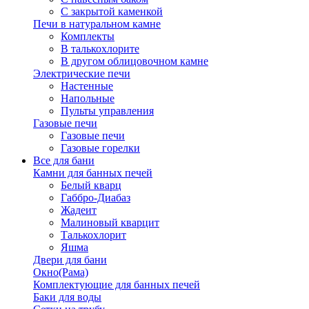
С закрытой каменкой
Печи в натуральном камне
Комплекты
В талькохлорите
В другом облицовочном камне
Электрические печи
Настенные
Напольные
Пульты управления
Газовые печи
Газовые печи
Газовые горелки
Все для бани
Камни для банных печей
Белый кварц
Габбро-Диабаз
Жадеит
Малиновый кварцит
Талькохлорит
Яшма
Двери для бани
Окно(Рама)
Комплектующие для банных печей
Баки для воды