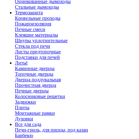
Оцинкованные дымоходы
Стальные дымоходы
Термозащита
Кровельные проходы
Пожароизоляция
Печные смеси
Клеящие материалы
Шнуры уплотнительные
Стекла под печи
Листы предтопочные
Подставки для печей
Литьё
Каминные дверцы
Топочные дверцы
Дверца поддувальная
Прочистная дверца
Печные дверцы
Колосниковые решетки
Задвижки
Плиты
Монтажные рамки
Духовки
Все для сада
Печи-гриль, для пиццы, под казан
Барбекю