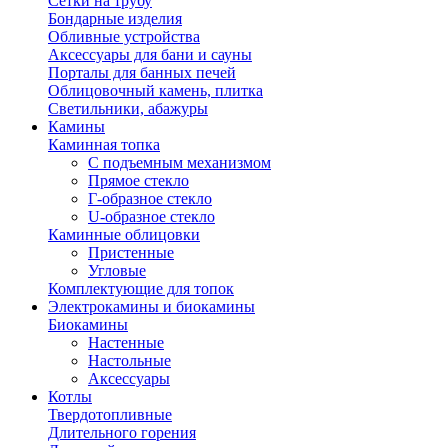
Сетки на трубу
Бондарные изделия
Обливные устройства
Аксессуары для бани и сауны
Порталы для банных печей
Облицовочный камень, плитка
Светильники, абажуры
Камины
Каминная топка
С подъемным механизмом
Прямое стекло
Г-образное стекло
U-образное стекло
Каминные облицовки
Пристенные
Угловые
Комплектующие для топок
Электрокамины и биокамины
Биокамины
Настенные
Настольные
Аксессуары
Котлы
Твердотопливные
Длительного горения