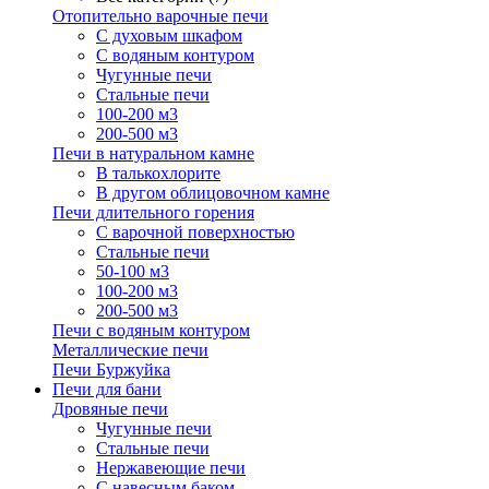
Отопительно варочные печи
С духовым шкафом
С водяным контуром
Чугунные печи
Стальные печи
100-200 м3
200-500 м3
Печи в натуральном камне
В талькохлорите
В другом облицовочном камне
Печи длительного горения
С варочной поверхностью
Стальные печи
50-100 м3
100-200 м3
200-500 м3
Печи с водяным контуром
Металлические печи
Печи Буржуйка
Печи для бани
Дровяные печи
Чугунные печи
Стальные печи
Нержавеющие печи
С навесным баком