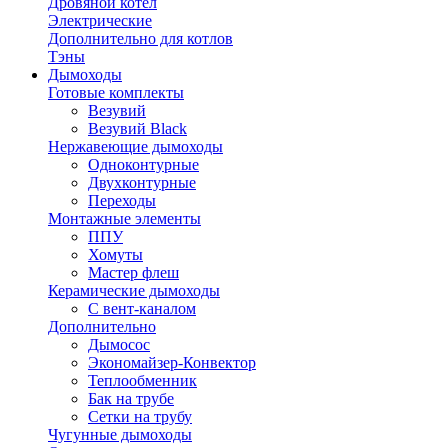
Дровяной котел
Электрические
Дополнительно для котлов
Тэны
Дымоходы
Готовые комплекты
Везувий
Везувий Black
Нержавеющие дымоходы
Одноконтурные
Двухконтурные
Переходы
Монтажные элементы
ППУ
Хомуты
Мастер флеш
Керамические дымоходы
С вент-каналом
Дополнительно
Дымосос
Экономайзер-Конвектор
Теплообменник
Бак на трубе
Сетки на трубу
Чугунные дымоходы