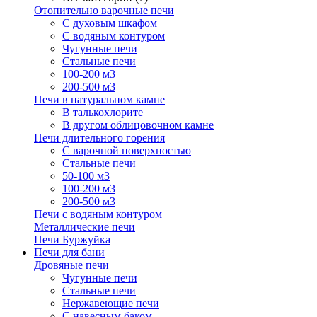
Отопительно варочные печи
С духовым шкафом
С водяным контуром
Чугунные печи
Стальные печи
100-200 м3
200-500 м3
Печи в натуральном камне
В талькохлорите
В другом облицовочном камне
Печи длительного горения
С варочной поверхностью
Стальные печи
50-100 м3
100-200 м3
200-500 м3
Печи с водяным контуром
Металлические печи
Печи Буржуйка
Печи для бани
Дровяные печи
Чугунные печи
Стальные печи
Нержавеющие печи
С навесным баком