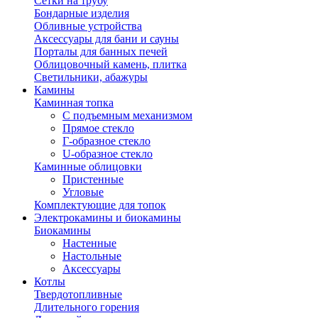
Сетки на трубу
Бондарные изделия
Обливные устройства
Аксессуары для бани и сауны
Порталы для банных печей
Облицовочный камень, плитка
Светильники, абажуры
Камины
Каминная топка
С подъемным механизмом
Прямое стекло
Г-образное стекло
U-образное стекло
Каминные облицовки
Пристенные
Угловые
Комплектующие для топок
Электрокамины и биокамины
Биокамины
Настенные
Настольные
Аксессуары
Котлы
Твердотопливные
Длительного горения