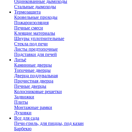
Оцинкованные дымоходы
Стальные дымоходы
Термозащита
Кровельные проходы
Пожароизоляция
Печные смеси
Клеящие материалы
Шнуры уплотнительные
Стекла под печи
Листы предтопочные
Подставки для печей
Литьё
Каминные дверцы
Топочные дверцы
Дверца поддувальная
Прочистная дверца
Печные дверцы
Колосниковые решетки
Задвижки
Плиты
Монтажные рамки
Духовки
Все для сада
Печи-гриль, для пиццы, под казан
Барбекю