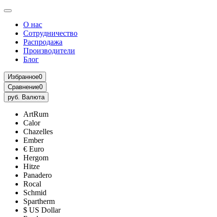
О нас
Сотрудничество
Распродажа
Производители
Блог
Избранное
0
Сравнение
0
руб.
Валюта
ArtRum
Calor
Chazelles
Ember
€ Euro
Hergom
Hitze
Panadero
Rocal
Schmid
Spartherm
$ US Dollar