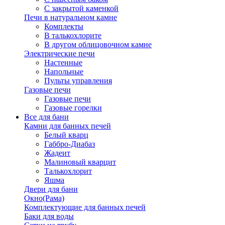
С закрытой каменкой
Печи в натуральном камне
Комплекты
В талькохлорите
В другом облицовочном камне
Электрические печи
Настенные
Напольные
Пульты управления
Газовые печи
Газовые печи
Газовые горелки
Все для бани
Камни для банных печей
Белый кварц
Габбро-Диабаз
Жадеит
Малиновый кварцит
Талькохлорит
Яшма
Двери для бани
Окно(Рама)
Комплектующие для банных печей
Баки для воды