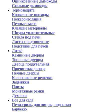
Оцинкованные дымоходы
Стальные дымоходы
Термозащита
Кровельные проходы
Пожароизоляция
Печные смеси
Клеящие материалы
Шнуры уплотнительные
Стекла под печи
Листы предтопочные
Подставки для печей
Литьё
Каминные дверцы
Топочные дверцы
Дверца поддувальная
Прочистная дверца
Печные дверцы
Колосниковые решетки
Задвижки
Плиты
Монтажные рамки
Духовки
Все для сада
Печи-гриль, для пиццы, под казан
Барбекю