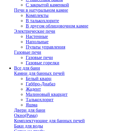
С закрытой каменкой
Печи в натуральном камне
Комплекты
В талькохлорите
В другом облицовочном камне
Электрические печи
Настенные
Напольные
Пульты управления
Газовые печи
Газовые печи
Газовые горелки
Все для бани
Камни для банных печей
Белый кварц
Габбро-Диабаз
Жадеит
Малиновый кварцит
Талькохлорит
Яшма
Двери для бани
Окно(Рама)
Комплектующие для банных печей
Баки для воды