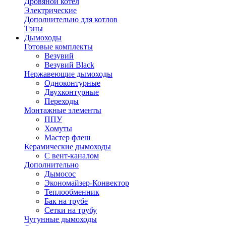
Дровяной котел
Электрические
Дополнительно для котлов
Тэны
Дымоходы
Готовые комплекты
Везувий
Везувий Black
Нержавеющие дымоходы
Одноконтурные
Двухконтурные
Переходы
Монтажные элементы
ППУ
Хомуты
Мастер флеш
Керамические дымоходы
С вент-каналом
Дополнительно
Дымосос
Экономайзер-Конвектор
Теплообменник
Бак на трубе
Сетки на трубу
Чугунные дымоходы