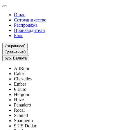
О нас
Сотрудничество
Распродажа
Производители
Блог
Избранное
0
Сравнение
0
руб.
Валюта
ArtRum
Calor
Chazelles
Ember
€ Euro
Hergom
Hitze
Panadero
Rocal
Schmid
Spartherm
$ US Dollar