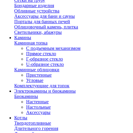
Сетки на трубу
Бондарные изделия
Обливные устройства
Аксессуары для бани и сауны
Порталы для банных печей
Облицовочный камень, плитка
Светильники, абажуры
Камины
Каминная топка
С подъемным механизмом
Прямое стекло
Г-образное стекло
U-образное стекло
Каминные облицовки
Пристенные
Угловые
Комплектующие для топок
Электрокамины и биокамины
Биокамины
Настенные
Настольные
Аксессуары
Котлы
Твердотопливные
Длительного горения