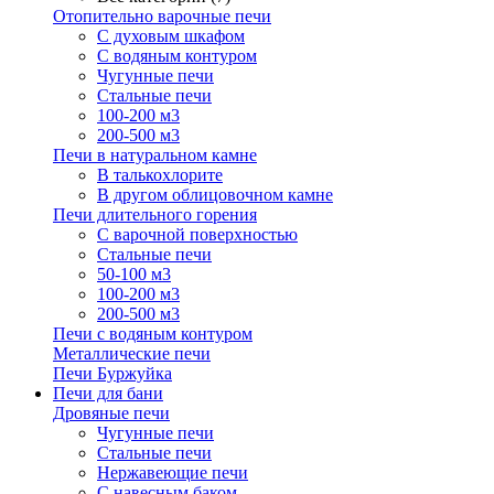
Отопительно варочные печи
С духовым шкафом
С водяным контуром
Чугунные печи
Стальные печи
100-200 м3
200-500 м3
Печи в натуральном камне
В талькохлорите
В другом облицовочном камне
Печи длительного горения
С варочной поверхностью
Стальные печи
50-100 м3
100-200 м3
200-500 м3
Печи с водяным контуром
Металлические печи
Печи Буржуйка
Печи для бани
Дровяные печи
Чугунные печи
Стальные печи
Нержавеющие печи
С навесным баком