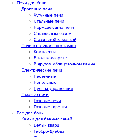
Печи для бани
Дровяные печи
Чугунные печи
Стальные печи
Нержавеющие печи
С навесным баком
С закрытой каменкой
Печи в натуральном камне
Комплекты
В талькохлорите
В другом облицовочном камне
Электрические печи
Настенные
Напольные
Пульты управления
Газовые печи
Газовые печи
Газовые горелки
Все для бани
Камни для банных печей
Белый кварц
Габбро-Диабаз