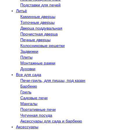
Подставки для печей
Литьё
Каминные дверцы
Топочные дверцы
Дверца поддувальная
Прочистная дверца
Печные дверцы
Колосниковые решетки
Задвижки
Плиты
Монтажные рамки
Духовки
Все для сада
Печи-гриль, для пиццы, под казан
Барбекю
Гриль
Садовые печи
Мангалы
Портативные печи
Чугунная посуда
Аксессуары для сада и барбекю
Аксессуары