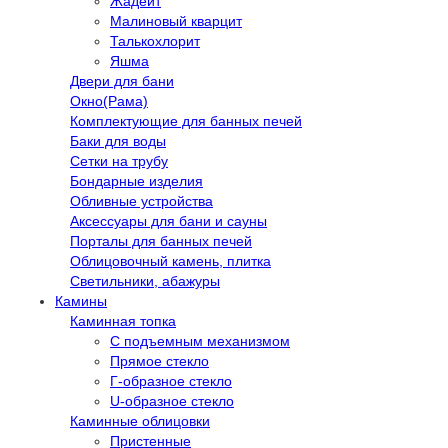
Жадеит
Малиновый кварцит
Талькохлорит
Яшма
Двери для бани
Окно(Рама)
Комплектующие для банных печей
Баки для воды
Сетки на трубу
Бондарные изделия
Обливные устройства
Аксессуары для бани и сауны
Порталы для банных печей
Облицовочный камень, плитка
Светильники, абажуры
Камины
Каминная топка
С подъемным механизмом
Прямое стекло
Г-образное стекло
U-образное стекло
Каминные облицовки
Пристенные