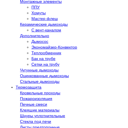
Монтажные элементы
ППУ
Хомуты
Мастер флеш
Керамические дымоходы
С вент-каналом
Дополнительно
Дымосос
Экономайзер-Конвектор
Теплообменник
Бак на трубе
Сетки на трубу
Чугунные дымоходы
Оцинкованные дымоходы
Стальные дымоходы
Термозащита
Кровельные проходы
Пожароизоляция
Печные смеси
Клеящие материалы
Шнуры уплотнительные
Стекла под печи
Листы предтопочные