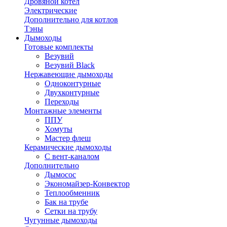
Дровяной котел
Электрические
Дополнительно для котлов
Тэны
Дымоходы
Готовые комплекты
Везувий
Везувий Black
Нержавеющие дымоходы
Одноконтурные
Двухконтурные
Переходы
Монтажные элементы
ППУ
Хомуты
Мастер флеш
Керамические дымоходы
С вент-каналом
Дополнительно
Дымосос
Экономайзер-Конвектор
Теплообменник
Бак на трубе
Сетки на трубу
Чугунные дымоходы