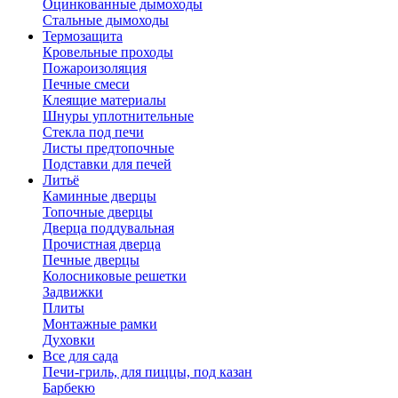
Оцинкованные дымоходы
Стальные дымоходы
Термозащита
Кровельные проходы
Пожароизоляция
Печные смеси
Клеящие материалы
Шнуры уплотнительные
Стекла под печи
Листы предтопочные
Подставки для печей
Литьё
Каминные дверцы
Топочные дверцы
Дверца поддувальная
Прочистная дверца
Печные дверцы
Колосниковые решетки
Задвижки
Плиты
Монтажные рамки
Духовки
Все для сада
Печи-гриль, для пиццы, под казан
Барбекю