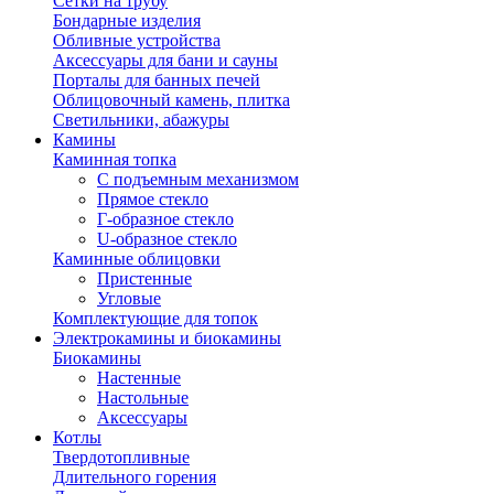
Сетки на трубу
Бондарные изделия
Обливные устройства
Аксессуары для бани и сауны
Порталы для банных печей
Облицовочный камень, плитка
Светильники, абажуры
Камины
Каминная топка
С подъемным механизмом
Прямое стекло
Г-образное стекло
U-образное стекло
Каминные облицовки
Пристенные
Угловые
Комплектующие для топок
Электрокамины и биокамины
Биокамины
Настенные
Настольные
Аксессуары
Котлы
Твердотопливные
Длительного горения