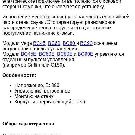
электрические подключения выполняются с боковой
стороны каменки, что облегчает ее установку.
Исполнение Vega позволяет устанавливать ее в нижней
части стены сауны. Это гарантирует равномерное
распределение тепла в сауне и его достаточное
поступление на нижние скамьи.
Модели Vega
BC45
,
BC60
,
BC80
и
BC90
оснащены
встроенной панелью управления.
Модели
BC45E
,
BC60E
,
BC80E
и
BC90E
управляются
отдельным пультом управления
(например
Gri
ffin
или
C1
50
).
Особенности:
Напряжение, В: 380
Управление: встроенное
Монтаж: на стену
Корпус: из нержавеющей стали
Общие характеристики