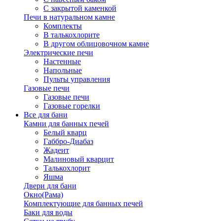
С закрытой каменкой
Печи в натуральном камне
Комплекты
В талькохлорите
В другом облицовочном камне
Электрические печи
Настенные
Напольные
Пульты управления
Газовые печи
Газовые печи
Газовые горелки
Все для бани
Камни для банных печей
Белый кварц
Габбро-Диабаз
Жадеит
Малиновый кварцит
Талькохлорит
Яшма
Двери для бани
Окно(Рама)
Комплектующие для банных печей
Баки для воды