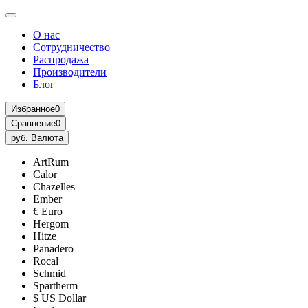
О нас
Сотрудничество
Распродажа
Производители
Блог
Избранное
0
Сравнение
0
руб.
Валюта
ArtRum
Calor
Chazelles
Ember
€ Euro
Hergom
Hitze
Panadero
Rocal
Schmid
Spartherm
$ US Dollar