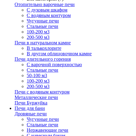
Отопительно варочные печи
С духовым шкафом
С водяным контуром
Чугунные печи
Стальные печи
100-200 м3
200-500 м3
Печи в натуральном камне
В талькохлорите
В другом облицовочном камне
Печи длительного горения
С варочной поверхностью
Стальные печи
50-100 м3
100-200 м3
200-500 м3
Печи с водяным контуром
Металлические печи
Печи Буржуйка
Печи для бани
Дровяные печи
Чугунные печи
Стальные печи
Нержавеющие печи
С навесным баком