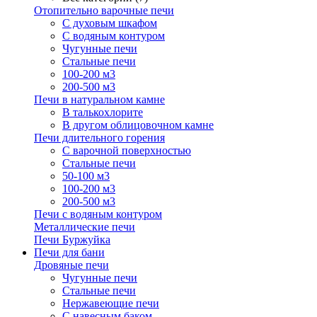
Отопительно варочные печи
С духовым шкафом
С водяным контуром
Чугунные печи
Стальные печи
100-200 м3
200-500 м3
Печи в натуральном камне
В талькохлорите
В другом облицовочном камне
Печи длительного горения
С варочной поверхностью
Стальные печи
50-100 м3
100-200 м3
200-500 м3
Печи с водяным контуром
Металлические печи
Печи Буржуйка
Печи для бани
Дровяные печи
Чугунные печи
Стальные печи
Нержавеющие печи
С навесным баком