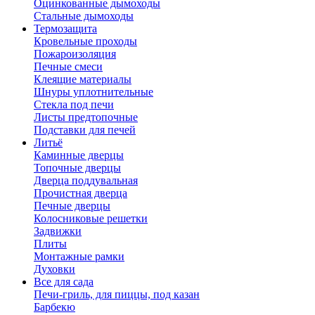
Оцинкованные дымоходы
Стальные дымоходы
Термозащита
Кровельные проходы
Пожароизоляция
Печные смеси
Клеящие материалы
Шнуры уплотнительные
Стекла под печи
Листы предтопочные
Подставки для печей
Литьё
Каминные дверцы
Топочные дверцы
Дверца поддувальная
Прочистная дверца
Печные дверцы
Колосниковые решетки
Задвижки
Плиты
Монтажные рамки
Духовки
Все для сада
Печи-гриль, для пиццы, под казан
Барбекю