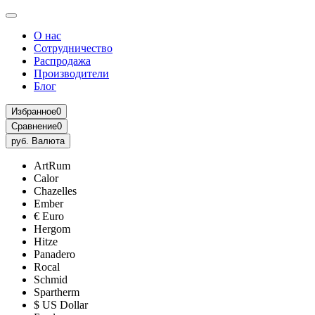
О нас
Сотрудничество
Распродажа
Производители
Блог
Избранное
0
Сравнение
0
руб.
Валюта
ArtRum
Calor
Chazelles
Ember
€ Euro
Hergom
Hitze
Panadero
Rocal
Schmid
Spartherm
$ US Dollar