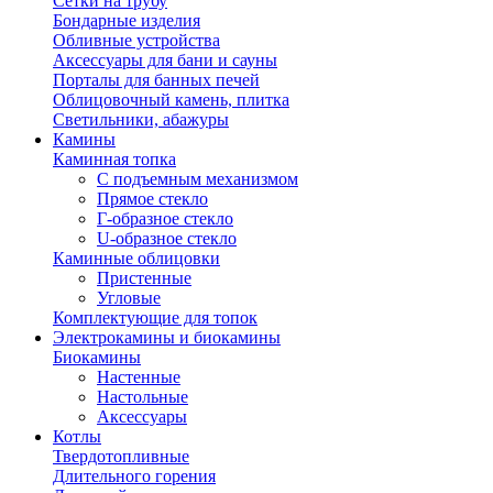
Сетки на трубу
Бондарные изделия
Обливные устройства
Аксессуары для бани и сауны
Порталы для банных печей
Облицовочный камень, плитка
Светильники, абажуры
Камины
Каминная топка
С подъемным механизмом
Прямое стекло
Г-образное стекло
U-образное стекло
Каминные облицовки
Пристенные
Угловые
Комплектующие для топок
Электрокамины и биокамины
Биокамины
Настенные
Настольные
Аксессуары
Котлы
Твердотопливные
Длительного горения