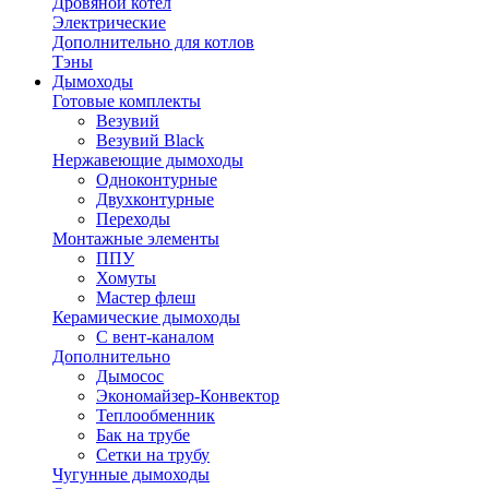
Дровяной котел
Электрические
Дополнительно для котлов
Тэны
Дымоходы
Готовые комплекты
Везувий
Везувий Black
Нержавеющие дымоходы
Одноконтурные
Двухконтурные
Переходы
Монтажные элементы
ППУ
Хомуты
Мастер флеш
Керамические дымоходы
С вент-каналом
Дополнительно
Дымосос
Экономайзер-Конвектор
Теплообменник
Бак на трубе
Сетки на трубу
Чугунные дымоходы