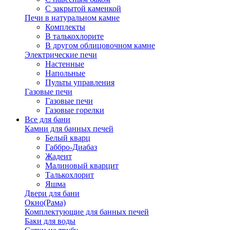
С закрытой каменкой
Печи в натуральном камне
Комплекты
В талькохлорите
В другом облицовочном камне
Электрические печи
Настенные
Напольные
Пульты управления
Газовые печи
Газовые печи
Газовые горелки
Все для бани
Камни для банных печей
Белый кварц
Габбро-Диабаз
Жадеит
Малиновый кварцит
Талькохлорит
Яшма
Двери для бани
Окно(Рама)
Комплектующие для банных печей
Баки для воды