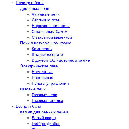
Печи для бани
Дровяные печи
Чугунные печи
Стальные печи
Нержавеющие печи
С навесным баком
С закрытой каменкой
Печи в натуральном камне
Комплекты
В талькохлорите
В другом облицовочном камне
Электрические печи
Настенные
Напольные
Пульты управления
Газовые печи
Газовые печи
Газовые горелки
Все для бани
Камни для банных печей
Белый кварц
Габбро-Диабаз