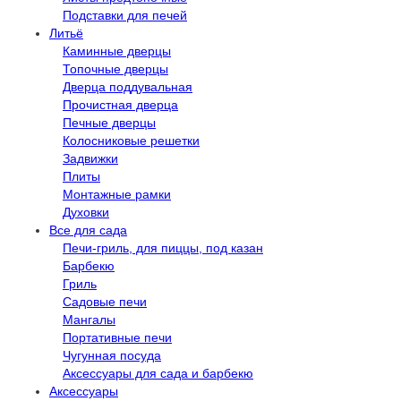
Подставки для печей
Литьё
Каминные дверцы
Топочные дверцы
Дверца поддувальная
Прочистная дверца
Печные дверцы
Колосниковые решетки
Задвижки
Плиты
Монтажные рамки
Духовки
Все для сада
Печи-гриль, для пиццы, под казан
Барбекю
Гриль
Садовые печи
Мангалы
Портативные печи
Чугунная посуда
Аксессуары для сада и барбекю
Аксессуары