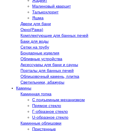
Жадеит
Малиновый кварцит
Талькохлорит
Яшма
Двери для бани
Окно(Рама)
Комплектующие для банных печей
Баки для воды
Сетки на трубу
Бондарные изделия
Обливные устройства
Аксессуары для бани и сауны
Порталы для банных печей
Облицовочный камень, плитка
Светильники, абажуры
Камины
Каминная топка
С подъемным механизмом
Прямое стекло
Г-образное стекло
U-образное стекло
Каминные облицовки
Пристенные