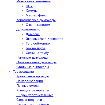
Монтажные элементы
ППУ
Хомуты
Мастер флеш
Керамические дымоходы
С вент-каналом
Дополнительно
Дымосос
Экономайзер-Конвектор
Теплообменник
Бак на трубе
Сетки на трубу
Чугунные дымоходы
Оцинкованные дымоходы
Стальные дымоходы
Термозащита
Кровельные проходы
Пожароизоляция
Печные смеси
Клеящие материалы
Шнуры уплотнительные
Стекла под печи
Листы предтопочные