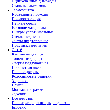
Оцинкованные дымоходы
Стальные дымоходы
Термозащита
Кровельные проходы
Пожароизоляция
Печные смеси
Клеящие материалы
Шнуры уплотнительные
Стекла под печи
Листы предтопочные
Подставки для печей
Литьё
Каминные дверцы
Топочные дверцы
Дверца поддувальная
Прочистная дверца
Печные дверцы
Колосниковые решетки
Задвижки
Плиты
Монтажные рамки
Духовки
Все для сада
Печи-гриль, для пиццы, под казан
Барбекю