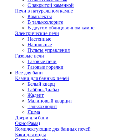
С закрытой каменкой
Печи в натуральном камне
Комплекты
В талькохлорите
В другом облицовочном камне
Электрические печи
Настенные
Напольные
Пульты управления
Газовые печи
Газовые печи
Газовые горелки
Все для бани
Камни для банных печей
Белый кварц
Габбро-Диабаз
Жадеит
Малиновый кварцит
Талькохлорит
Яшма
Двери для бани
Окно(Рама)
Комплектующие для банных печей
Баки для воды