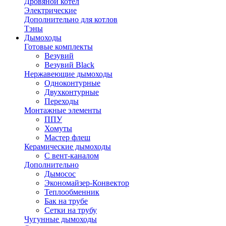
Дровяной котел
Электрические
Дополнительно для котлов
Тэны
Дымоходы
Готовые комплекты
Везувий
Везувий Black
Нержавеющие дымоходы
Одноконтурные
Двухконтурные
Переходы
Монтажные элементы
ППУ
Хомуты
Мастер флеш
Керамические дымоходы
С вент-каналом
Дополнительно
Дымосос
Экономайзер-Конвектор
Теплообменник
Бак на трубе
Сетки на трубу
Чугунные дымоходы