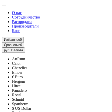
О нас
Сотрудничество
Распродажа
Производители
Блог
Избранное
0
Сравнение
0
руб.
Валюта
ArtRum
Calor
Chazelles
Ember
€ Euro
Hergom
Hitze
Panadero
Rocal
Schmid
Spartherm
$ US Dollar