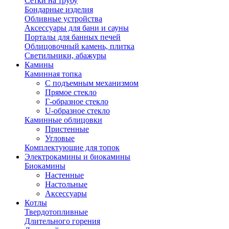
Сетки на трубу
Бондарные изделия
Обливные устройства
Аксессуары для бани и сауны
Порталы для банных печей
Облицовочный камень, плитка
Светильники, абажуры
Камины
Каминная топка
С подъемным механизмом
Прямое стекло
Г-образное стекло
U-образное стекло
Каминные облицовки
Пристенные
Угловые
Комплектующие для топок
Электрокамины и биокамины
Биокамины
Настенные
Настольные
Аксессуары
Котлы
Твердотопливные
Длительного горения