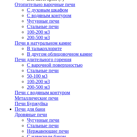
Отопительно варочные печи
С духовым шкафом
С водяным контуром
Чугунные печи
Стальные печи
100-200 м3
200-500 м3
Печи в натуральном камне
В талькохлорите
В другом облицовочном камне
Печи длительного горения
С варочной поверхностью
Стальные печи
50-100 м3
100-200 м3
200-500 м3
Печи с водяным контуром
Металлические печи
Печи Буржуйка
Печи для бани
Дровяные печи
Чугунные печи
Стальные печи
Нержавеющие печи
С навесным баком