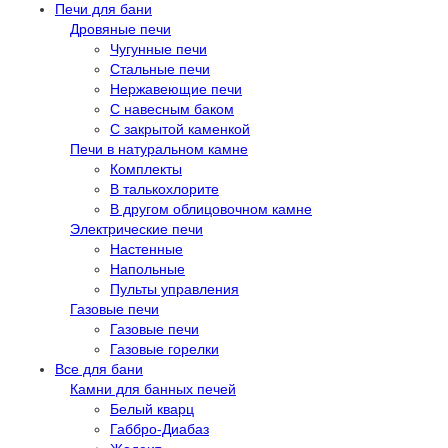
Печи для бани
Дровяные печи
Чугунные печи
Стальные печи
Нержавеющие печи
С навесным баком
С закрытой каменкой
Печи в натуральном камне
Комплекты
В талькохлорите
В другом облицовочном камне
Электрические печи
Настенные
Напольные
Пульты управления
Газовые печи
Газовые печи
Газовые горелки
Все для бани
Камни для банных печей
Белый кварц
Габбро-Диабаз