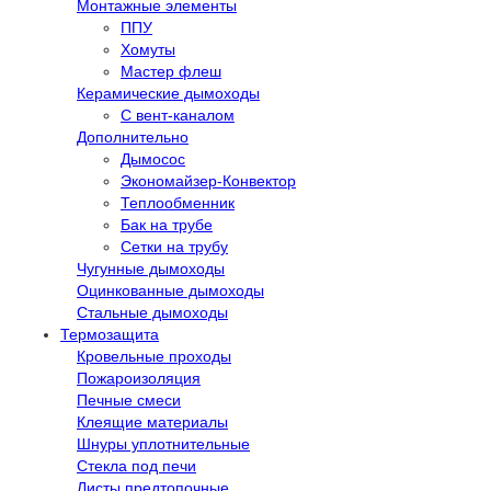
Монтажные элементы
ППУ
Хомуты
Мастер флеш
Керамические дымоходы
С вент-каналом
Дополнительно
Дымосос
Экономайзер-Конвектор
Теплообменник
Бак на трубе
Сетки на трубу
Чугунные дымоходы
Оцинкованные дымоходы
Стальные дымоходы
Термозащита
Кровельные проходы
Пожароизоляция
Печные смеси
Клеящие материалы
Шнуры уплотнительные
Стекла под печи
Листы предтопочные