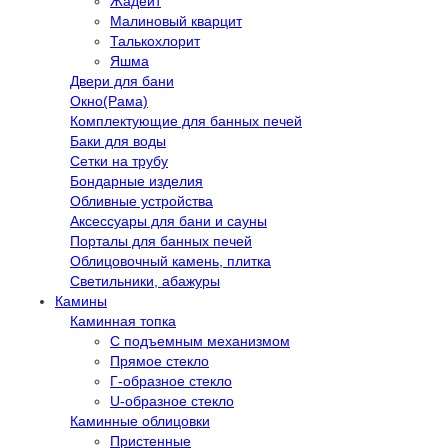
Жадеит
Малиновый кварцит
Талькохлорит
Яшма
Двери для бани
Окно(Рама)
Комплектующие для банных печей
Баки для воды
Сетки на трубу
Бондарные изделия
Обливные устройства
Аксессуары для бани и сауны
Порталы для банных печей
Облицовочный камень, плитка
Светильники, абажуры
Камины
Каминная топка
С подъемным механизмом
Прямое стекло
Г-образное стекло
U-образное стекло
Каминные облицовки
Пристенные