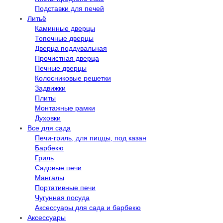
Подставки для печей
Литьё
Каминные дверцы
Топочные дверцы
Дверца поддувальная
Прочистная дверца
Печные дверцы
Колосниковые решетки
Задвижки
Плиты
Монтажные рамки
Духовки
Все для сада
Печи-гриль, для пиццы, под казан
Барбекю
Гриль
Садовые печи
Мангалы
Портативные печи
Чугунная посуда
Аксессуары для сада и барбекю
Аксессуары