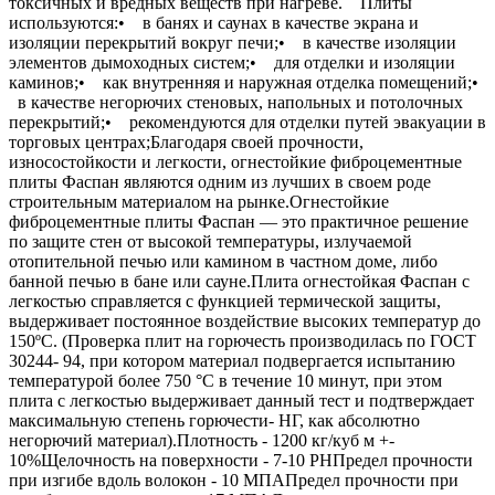
токсичных и вредных веществ при нагреве. Плиты
используются:• в банях и саунах в качестве экрана и
изоляции перекрытий вокруг печи;• в качестве изоляции
элементов дымоходных систем;• для отделки и изоляции
каминов;• как внутренняя и наружная отделка помещений;•
в качестве негорючих стеновых, напольных и потолочных
перекрытий;• рекомендуются для отделки путей эвакуации в
торговых центрах;Благодаря своей прочности,
износостойкости и легкости, огнестойкие фиброцементные
плиты Фаспан являются одним из лучших в своем роде
строительным материалом на рынке.Огнестойкие
фиброцементные плиты Фаспан — это практичное решение
по защите стен от высокой температуры, излучаемой
отопительной печью или камином в частном доме, либо
банной печью в бане или сауне.Плита огнестойкая Фаспан с
легкостью справляется с функцией термической защиты,
выдерживает постоянное воздействие высоких температур до
150ºС. (Проверка плит на горючесть производилась по ГОСТ
30244- 94, при котором материал подвергается испытанию
температурой более 750 °C в течение 10 минут, при этом
плита с легкостью выдерживает данный тест и подтверждает
максимальную степень горючести- НГ, как абсолютно
негорючий материал).Плотность - 1200 кг/куб м +-
10%Щелочность на поверхности - 7-10 PHПредел прочности
при изгибе вдоль волокон - 10 МПАПредел прочности при