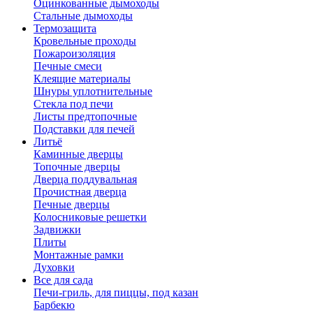
Оцинкованные дымоходы
Стальные дымоходы
Термозащита
Кровельные проходы
Пожароизоляция
Печные смеси
Клеящие материалы
Шнуры уплотнительные
Стекла под печи
Листы предтопочные
Подставки для печей
Литьё
Каминные дверцы
Топочные дверцы
Дверца поддувальная
Прочистная дверца
Печные дверцы
Колосниковые решетки
Задвижки
Плиты
Монтажные рамки
Духовки
Все для сада
Печи-гриль, для пиццы, под казан
Барбекю