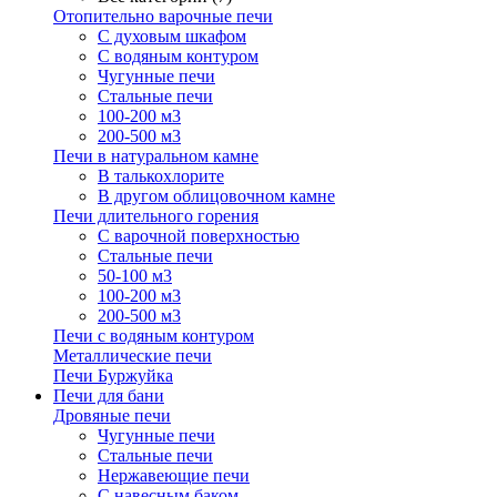
Отопительно варочные печи
С духовым шкафом
С водяным контуром
Чугунные печи
Стальные печи
100-200 м3
200-500 м3
Печи в натуральном камне
В талькохлорите
В другом облицовочном камне
Печи длительного горения
С варочной поверхностью
Стальные печи
50-100 м3
100-200 м3
200-500 м3
Печи с водяным контуром
Металлические печи
Печи Буржуйка
Печи для бани
Дровяные печи
Чугунные печи
Стальные печи
Нержавеющие печи
С навесным баком