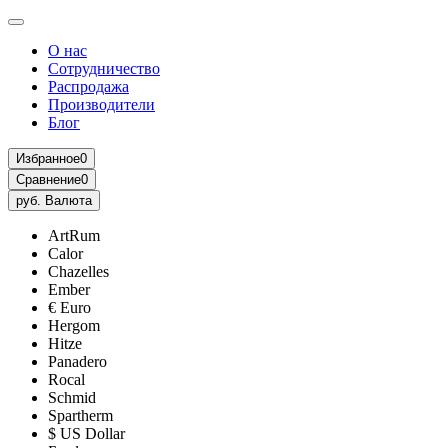
О нас
Сотрудничество
Распродажа
Производители
Блог
Избранное
0
Сравнение
0
руб.
Валюта
ArtRum
Calor
Chazelles
Ember
€ Euro
Hergom
Hitze
Panadero
Rocal
Schmid
Spartherm
$ US Dollar