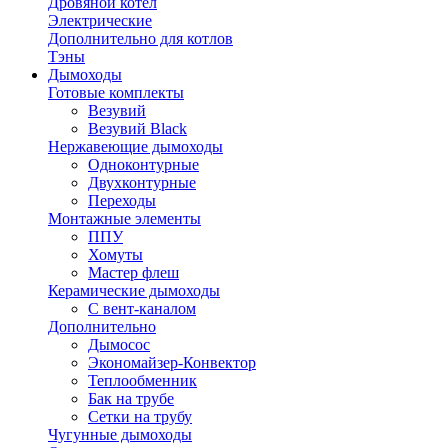
Дровяной котел
Электрические
Дополнительно для котлов
Тэны
Дымоходы
Готовые комплекты
Везувий
Везувий Black
Нержавеющие дымоходы
Одноконтурные
Двухконтурные
Переходы
Монтажные элементы
ППУ
Хомуты
Мастер флеш
Керамические дымоходы
С вент-каналом
Дополнительно
Дымосос
Экономайзер-Конвектор
Теплообменник
Бак на трубе
Сетки на трубу
Чугунные дымоходы