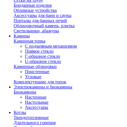
Сетки на трубу
Бондарные изделия
Обливные устройства
Аксессуары для бани и сауны
Порталы для банных печей
Облицовочный камень, плитка
Светильники, абажуры
Камины
Каминная топка
С подъемным механизмом
Прямое стекло
Г-образное стекло
U-образное стекло
Каминные облицовки
Пристенные
Угловые
Комплектующие для топок
Электрокамины и биокамины
Биокамины
Настенные
Настольные
Аксессуары
Котлы
Твердотопливные
Длительного горения