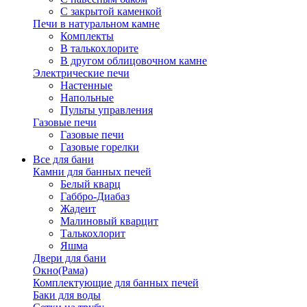
С закрытой каменкой
Печи в натуральном камне
Комплекты
В талькохлорите
В другом облицовочном камне
Электрические печи
Настенные
Напольные
Пульты управления
Газовые печи
Газовые печи
Газовые горелки
Все для бани
Камни для банных печей
Белый кварц
Габбро-Диабаз
Жадеит
Малиновый кварцит
Талькохлорит
Яшма
Двери для бани
Окно(Рама)
Комплектующие для банных печей
Баки для воды