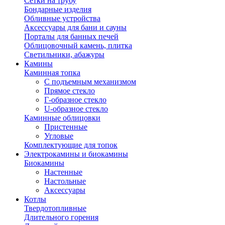
Сетки на трубу
Бондарные изделия
Обливные устройства
Аксессуары для бани и сауны
Порталы для банных печей
Облицовочный камень, плитка
Светильники, абажуры
Камины
Каминная топка
С подъемным механизмом
Прямое стекло
Г-образное стекло
U-образное стекло
Каминные облицовки
Пристенные
Угловые
Комплектующие для топок
Электрокамины и биокамины
Биокамины
Настенные
Настольные
Аксессуары
Котлы
Твердотопливные
Длительного горения