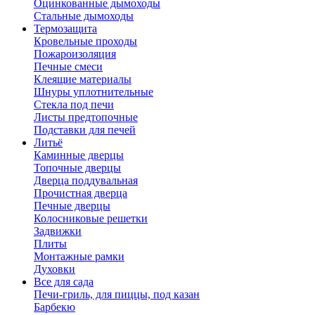
Оцинкованные дымоходы
Стальные дымоходы
Термозащита
Кровельные проходы
Пожароизоляция
Печные смеси
Клеящие материалы
Шнуры уплотнительные
Стекла под печи
Листы предтопочные
Подставки для печей
Литьё
Каминные дверцы
Топочные дверцы
Дверца поддувальная
Прочистная дверца
Печные дверцы
Колосниковые решетки
Задвижки
Плиты
Монтажные рамки
Духовки
Все для сада
Печи-гриль, для пиццы, под казан
Барбекю