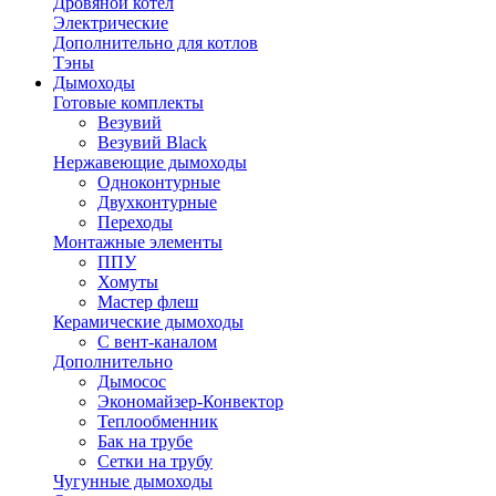
Дровяной котел
Электрические
Дополнительно для котлов
Тэны
Дымоходы
Готовые комплекты
Везувий
Везувий Black
Нержавеющие дымоходы
Одноконтурные
Двухконтурные
Переходы
Монтажные элементы
ППУ
Хомуты
Мастер флеш
Керамические дымоходы
С вент-каналом
Дополнительно
Дымосос
Экономайзер-Конвектор
Теплообменник
Бак на трубе
Сетки на трубу
Чугунные дымоходы