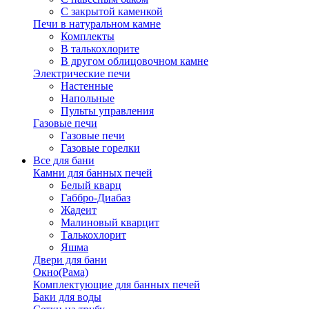
С закрытой каменкой
Печи в натуральном камне
Комплекты
В талькохлорите
В другом облицовочном камне
Электрические печи
Настенные
Напольные
Пульты управления
Газовые печи
Газовые печи
Газовые горелки
Все для бани
Камни для банных печей
Белый кварц
Габбро-Диабаз
Жадеит
Малиновый кварцит
Талькохлорит
Яшма
Двери для бани
Окно(Рама)
Комплектующие для банных печей
Баки для воды