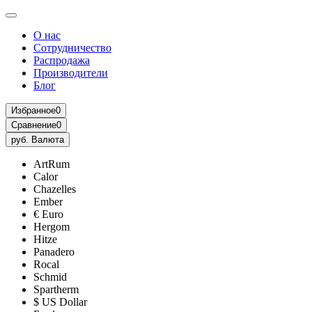
О нас
Сотрудничество
Распродажа
Производители
Блог
Избранное
0
Сравнение
0
руб.
Валюта
ArtRum
Calor
Chazelles
Ember
€ Euro
Hergom
Hitze
Panadero
Rocal
Schmid
Spartherm
$ US Dollar