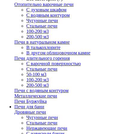
Отопительно варочные печи
С духовым шкафом
С водяным контуром
Чугунные печи
Стальные печи
100-200 м3
200-500 м3
Печи в натуральном камне
В талькохлорите
В другом облицовочном камне
Печи длительного горения
С варочной поверхностью
Стальные печи
50-100 м3
100-200 м3
200-500 м3
Печи с водяным контуром
Металлические печи
Печи Буржуйка
Печи для бани
Дровяные печи
Чугунные печи
Стальные печи
Нержавеющие печи
С навесным баком