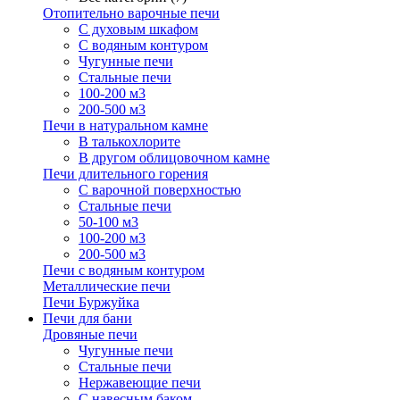
Отопительно варочные печи
С духовым шкафом
С водяным контуром
Чугунные печи
Стальные печи
100-200 м3
200-500 м3
Печи в натуральном камне
В талькохлорите
В другом облицовочном камне
Печи длительного горения
С варочной поверхностью
Стальные печи
50-100 м3
100-200 м3
200-500 м3
Печи с водяным контуром
Металлические печи
Печи Буржуйка
Печи для бани
Дровяные печи
Чугунные печи
Стальные печи
Нержавеющие печи
С навесным баком