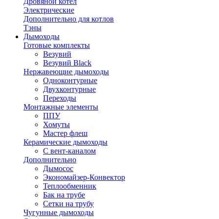
Дровяной котел
Электрические
Дополнительно для котлов
Тэны
Дымоходы
Готовые комплекты
Везувий
Везувий Black
Нержавеющие дымоходы
Одноконтурные
Двухконтурные
Переходы
Монтажные элементы
ППУ
Хомуты
Мастер флеш
Керамические дымоходы
С вент-каналом
Дополнительно
Дымосос
Экономайзер-Конвектор
Теплообменник
Бак на трубе
Сетки на трубу
Чугунные дымоходы