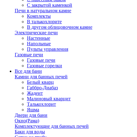
С закрытой каменкой
Печи в натуральном камне
Комплекты
В талькохлорите
В другом облицовочном камне
Электрические печи
Настенные
Напольные
Пульты управления
Газовые печи
Газовые печи
Газовые горелки
Все для бани
Камни для банных печей
Белый кварц
Габбро-Диабаз
Жадеит
Малиновый кварцит
Талькохлорит
Яшма
Двери для бани
Окно(Рама)
Комплектующие для банных печей
Баки для воды