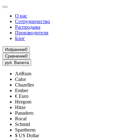
О нас
Сотрудничество
Распродажа
Производители
Блог
Избранное
0
Сравнение
0
руб.
Валюта
ArtRum
Calor
Chazelles
Ember
€ Euro
Hergom
Hitze
Panadero
Rocal
Schmid
Spartherm
$ US Dollar