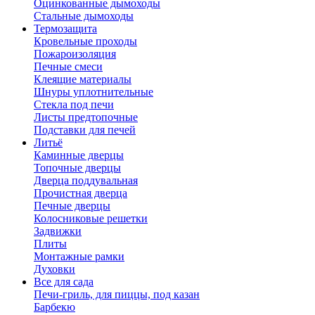
Оцинкованные дымоходы
Стальные дымоходы
Термозащита
Кровельные проходы
Пожароизоляция
Печные смеси
Клеящие материалы
Шнуры уплотнительные
Стекла под печи
Листы предтопочные
Подставки для печей
Литьё
Каминные дверцы
Топочные дверцы
Дверца поддувальная
Прочистная дверца
Печные дверцы
Колосниковые решетки
Задвижки
Плиты
Монтажные рамки
Духовки
Все для сада
Печи-гриль, для пиццы, под казан
Барбекю