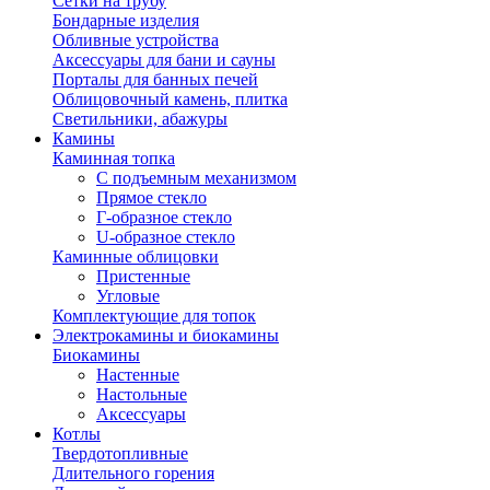
Сетки на трубу
Бондарные изделия
Обливные устройства
Аксессуары для бани и сауны
Порталы для банных печей
Облицовочный камень, плитка
Светильники, абажуры
Камины
Каминная топка
С подъемным механизмом
Прямое стекло
Г-образное стекло
U-образное стекло
Каминные облицовки
Пристенные
Угловые
Комплектующие для топок
Электрокамины и биокамины
Биокамины
Настенные
Настольные
Аксессуары
Котлы
Твердотопливные
Длительного горения