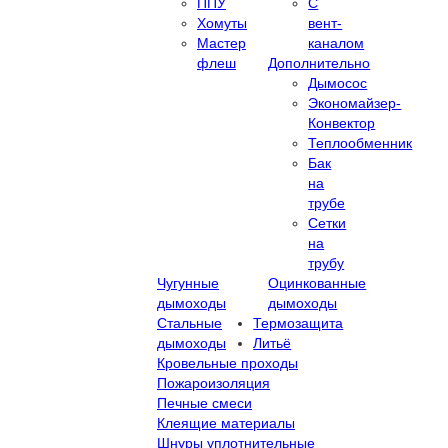
ППУ
С
Хомуты
вент-
Мастер
каналом
флеш
Дополнительно
Дымосос
Экономайзер-
Конвектор
Теплообменник
Бак
на
трубе
Сетки
на
трубу
Чугунные
Оцинкованные
дымоходы
дымоходы
Стальные
Термозащита
дымоходы
Литьё
Кровельные проходы
Пожароизоляция
Печные смеси
Клеящие материалы
Шнуры уплотнительные