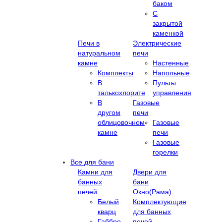
баком
С
закрытой
каменкой
Печи в
Электрические
натуральном
печи
камне
Настенные
Комплекты
Напольные
В
Пульты
талькохлорите
управления
В
Газовые
другом
печи
облицовочном
Газовые
камне
печи
Газовые
горелки
Все для бани
Камни для
Двери для
банных
бани
печей
Окно(Рама)
Белый
Комплектующие
кварц
для банных
Габбро-
печей