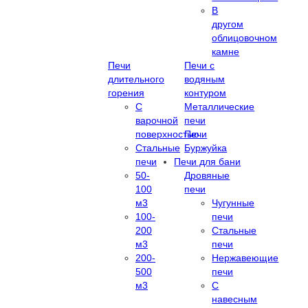
В
другом
облицовочном
камне
Печи
Печи с
длительного
водяным
горения
контуром
С
Металлические
варочной
печи
поверхностью
Печи
Стальные
Буржуйка
печи
Печи для бани
50-
Дровяные
100
печи
м3
Чугунные
100-
печи
200
Стальные
м3
печи
200-
Нержавеющие
500
печи
м3
С
навесным