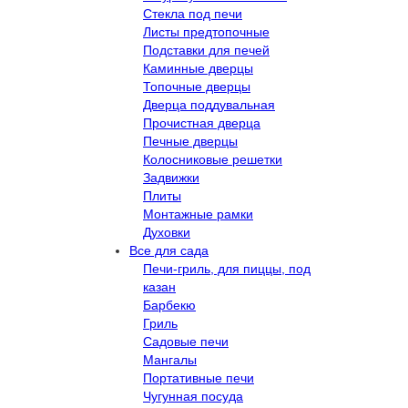
Стекла под печи
Листы предтопочные
Подставки для печей
Каминные дверцы
Топочные дверцы
Дверца поддувальная
Прочистная дверца
Печные дверцы
Колосниковые решетки
Задвижки
Плиты
Монтажные рамки
Духовки
Все для сада
Печи-гриль, для пиццы, под
казан
Барбекю
Гриль
Садовые печи
Мангалы
Портативные печи
Чугунная посуда