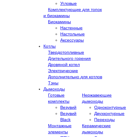
Угловые
Комплектующие для топок
и биокамины
Биокамины
Настенные
Настольные
Аксессуары
Котлы
Твердотопливные
Длительного горения
Дровяной котел
Электрические
Дополнительно для котлов
Тэны
Дымоходы
Готовые
Нержавеющие
комплекты
дымоходы
Везувий
Одноконтурные
Везувий
Двухконтурные
Black
Переходы
Монтажные
Керамические
элементы
дымоходы