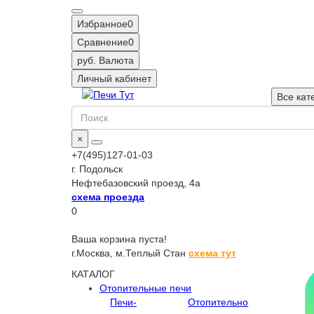
Избранное
0
Сравнение
0
руб.
Валюта
Личный кабинет
Все кат
×
+7(495)127-01-03
г. Подольск
Нефтебазовский проезд, 4а
схема проезда
0
Ваша корзина пуста!
г.Москва,
м.Теплый Стан
схема тут
КАТАЛОГ
Отопительные печи
Печи-
Отопительно