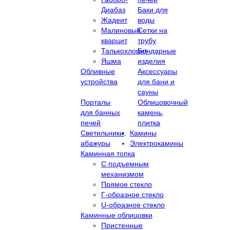
Диабаз
Баки для
Жадеит
воды
Малиновый
Сетки на
кварцит
трубу
Талькохлорит
Бондарные
Яшма
изделия
Обливные
Аксессуары
устройства
для бани и
сауны
Порталы
Облицовочный
для банных
камень,
печей
плитка
Светильники,
Камины
абажуры
Электрокамины
Каминная топка
С подъемным
механизмом
Прямое стекло
Г-образное стекло
U-образное стекло
Каминные облицовки
Пристенные