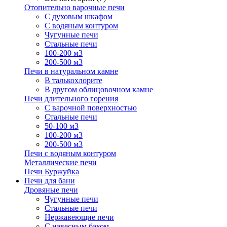
Отопительно варочные печи
С духовым шкафом
С водяным контуром
Чугунные печи
Стальные печи
100-200 м3
200-500 м3
Печи в натуральном камне
В талькохлорите
В другом облицовочном камне
Печи длительного горения
С варочной поверхностью
Стальные печи
50-100 м3
100-200 м3
200-500 м3
Печи с водяным контуром
Металлические печи
Печи Буржуйка
Печи для бани
Дровяные печи
Чугунные печи
Стальные печи
Нержавеющие печи
С навесным баком