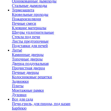
Оцинкованные дымоходы
Стальные дымоходы
Термозащита
Кровельные проходы
Пожароизоляция
Печные смеси
Клеящие материалы
Шнуры уплотнительные
Стекла под печи
Листы предтопочные
Подставки для печей
Литьё
Каминные дверцы
Топочные дверцы
Дверца поддувальная
Прочистная дверца
Печные дверцы
Колосниковые решетки
Задвижки
Плиты
Монтажные рамки
Духовки
Все для сада
Печи-гриль, для пиццы, под казан
Барбекю