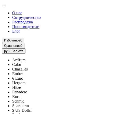
О нас
Сотрудничество
Распродажа
Производители
Блог
Избранное
0
Сравнение
0
руб.
Валюта
ArtRum
Calor
Chazelles
Ember
€ Euro
Hergom
Hitze
Panadero
Rocal
Schmid
Spartherm
$ US Dollar