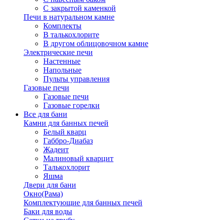
С закрытой каменкой
Печи в натуральном камне
Комплекты
В талькохлорите
В другом облицовочном камне
Электрические печи
Настенные
Напольные
Пульты управления
Газовые печи
Газовые печи
Газовые горелки
Все для бани
Камни для банных печей
Белый кварц
Габбро-Диабаз
Жадеит
Малиновый кварцит
Талькохлорит
Яшма
Двери для бани
Окно(Рама)
Комплектующие для банных печей
Баки для воды