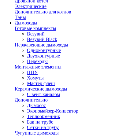
Дровяной котел
Электрические
Дополнительно для котлов
Тэны
Дымоходы
Готовые комплекты
Везувий
Везувий Black
Нержавеющие дымоходы
Одноконтурные
Двухконтурные
Переходы
Монтажные элементы
ППУ
Хомуты
Мастер флеш
Керамические дымоходы
С вент-каналом
Дополнительно
Дымосос
Экономайзер-Конвектор
Теплообменник
Бак на трубе
Сетки на трубу
Чугунные дымоходы