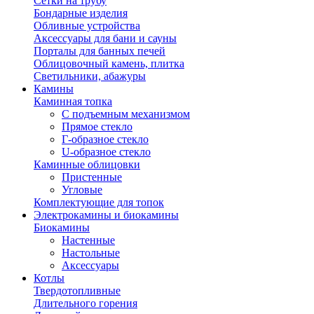
Сетки на трубу
Бондарные изделия
Обливные устройства
Аксессуары для бани и сауны
Порталы для банных печей
Облицовочный камень, плитка
Светильники, абажуры
Камины
Каминная топка
С подъемным механизмом
Прямое стекло
Г-образное стекло
U-образное стекло
Каминные облицовки
Пристенные
Угловые
Комплектующие для топок
Электрокамины и биокамины
Биокамины
Настенные
Настольные
Аксессуары
Котлы
Твердотопливные
Длительного горения