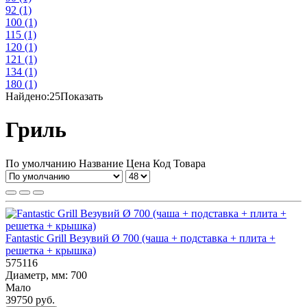
92
(1)
100
(1)
115
(1)
120
(1)
121
(1)
134
(1)
180
(1)
Найдено:
25
Показать
Гриль
По умолчанию
Название
Цена
Код Товара
Fantastic Grill Везувий Ø 700 (чаша + подставка + плита +
решетка + крышка)
575116
Диаметр, мм:
700
Мало
39750 руб.