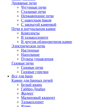
Дровяные печи
Чугунные печи
Стальные печи
Нержавеющие печи
С навесным баком
С закрытой каменкой
Печи в натуральном камне
Комплекты
В талькохлорите
В другом облицовочном камне
Электрические печи
Настенные
Напольные
Пульты управления
Газовые печи
Газовые печи
Газовые горелки
Все для бани
Камни для банных печей
Белый кварц
Габбро-Диабаз
Жадеит
Малиновый кварцит
Талькохлорит
Яшма