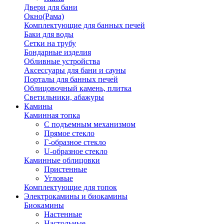
Двери для бани
Окно(Рама)
Комплектующие для банных печей
Баки для воды
Сетки на трубу
Бондарные изделия
Обливные устройства
Аксессуары для бани и сауны
Порталы для банных печей
Облицовочный камень, плитка
Светильники, абажуры
Камины
Каминная топка
С подъемным механизмом
Прямое стекло
Г-образное стекло
U-образное стекло
Каминные облицовки
Пристенные
Угловые
Комплектующие для топок
Электрокамины и биокамины
Биокамины
Настенные
Настольные