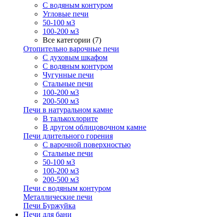
С водяным контуром
Угловые печи
50-100 м3
100-200 м3
Все категории (7)
Отопительно варочные печи
С духовым шкафом
С водяным контуром
Чугунные печи
Стальные печи
100-200 м3
200-500 м3
Печи в натуральном камне
В талькохлорите
В другом облицовочном камне
Печи длительного горения
С варочной поверхностью
Стальные печи
50-100 м3
100-200 м3
200-500 м3
Печи с водяным контуром
Металлические печи
Печи Буржуйка
Печи для бани