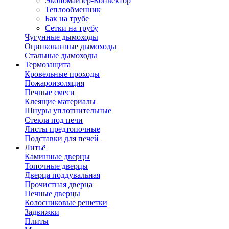
Экономайзер-Конвектор
Теплообменник
Бак на трубе
Сетки на трубу
Чугунные дымоходы
Оцинкованные дымоходы
Стальные дымоходы
Термозащита
Кровельные проходы
Пожароизоляция
Печные смеси
Клеящие материалы
Шнуры уплотнительные
Стекла под печи
Листы предтопочные
Подставки для печей
Литьё
Каминные дверцы
Топочные дверцы
Дверца поддувальная
Прочистная дверца
Печные дверцы
Колосниковые решетки
Задвижки
Плиты