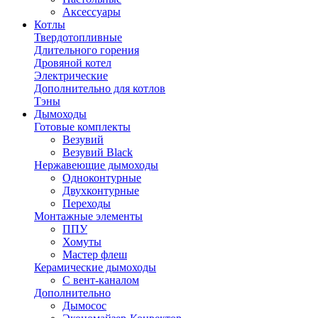
Аксессуары
Котлы
Твердотопливные
Длительного горения
Дровяной котел
Электрические
Дополнительно для котлов
Тэны
Дымоходы
Готовые комплекты
Везувий
Везувий Black
Нержавеющие дымоходы
Одноконтурные
Двухконтурные
Переходы
Монтажные элементы
ППУ
Хомуты
Мастер флеш
Керамические дымоходы
С вент-каналом
Дополнительно
Дымосос