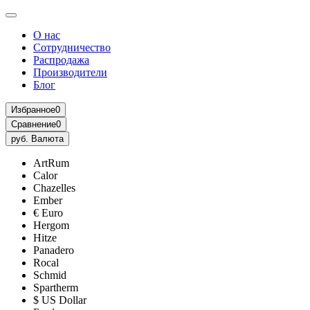
О нас
Сотрудничество
Распродажа
Производители
Блог
Избранное
0
Сравнение
0
руб.
Валюта
ArtRum
Calor
Chazelles
Ember
€ Euro
Hergom
Hitze
Panadero
Rocal
Schmid
Spartherm
$ US Dollar