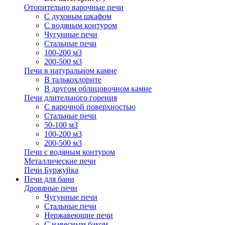
Отопительно варочные печи
С духовым шкафом
С водяным контуром
Чугунные печи
Стальные печи
100-200 м3
200-500 м3
Печи в натуральном камне
В талькохлорите
В другом облицовочном камне
Печи длительного горения
С варочной поверхностью
Стальные печи
50-100 м3
100-200 м3
200-500 м3
Печи с водяным контуром
Металлические печи
Печи Буржуйка
Печи для бани
Дровяные печи
Чугунные печи
Стальные печи
Нержавеющие печи
С навесным баком