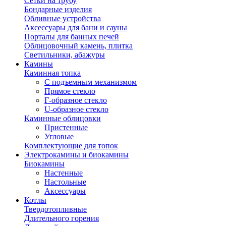
Сетки на трубу
Бондарные изделия
Обливные устройства
Аксессуары для бани и сауны
Порталы для банных печей
Облицовочный камень, плитка
Светильники, абажуры
Камины
Каминная топка
С подъемным механизмом
Прямое стекло
Г-образное стекло
U-образное стекло
Каминные облицовки
Пристенные
Угловые
Комплектующие для топок
Электрокамины и биокамины
Биокамины
Настенные
Настольные
Аксессуары
Котлы
Твердотопливные
Длительного горения