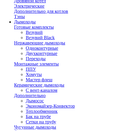
Дровяной котел
Электрические
Дополнительно для котлов
Тэны
Дымоходы
Готовые комплекты
Везувий
Везувий Black
Нержавеющие дымоходы
Одноконтурные
Двухконтурные
Переходы
Монтажные элементы
ППУ
Хомуты
Мастер флеш
Керамические дымоходы
С вент-каналом
Дополнительно
Дымосос
Экономайзер-Конвектор
Теплообменник
Бак на трубе
Сетки на трубу
Чугунные дымоходы