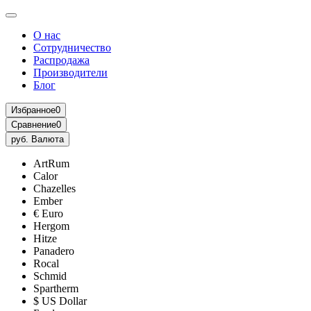
О нас
Сотрудничество
Распродажа
Производители
Блог
Избранное
0
Сравнение
0
руб.
Валюта
ArtRum
Calor
Chazelles
Ember
€ Euro
Hergom
Hitze
Panadero
Rocal
Schmid
Spartherm
$ US Dollar