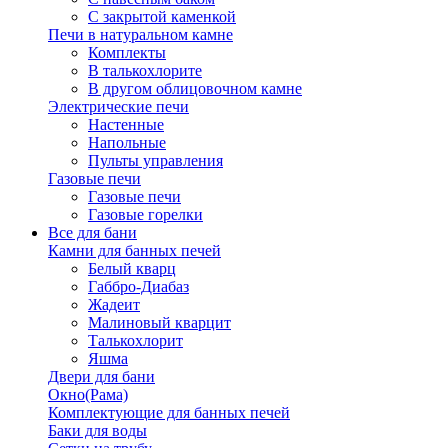
С закрытой каменкой
Печи в натуральном камне
Комплекты
В талькохлорите
В другом облицовочном камне
Электрические печи
Настенные
Напольные
Пульты управления
Газовые печи
Газовые печи
Газовые горелки
Все для бани
Камни для банных печей
Белый кварц
Габбро-Диабаз
Жадеит
Малиновый кварцит
Талькохлорит
Яшма
Двери для бани
Окно(Рама)
Комплектующие для банных печей
Баки для воды