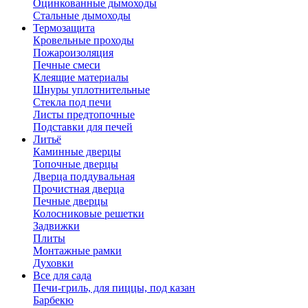
Оцинкованные дымоходы
Стальные дымоходы
Термозащита
Кровельные проходы
Пожароизоляция
Печные смеси
Клеящие материалы
Шнуры уплотнительные
Стекла под печи
Листы предтопочные
Подставки для печей
Литьё
Каминные дверцы
Топочные дверцы
Дверца поддувальная
Прочистная дверца
Печные дверцы
Колосниковые решетки
Задвижки
Плиты
Монтажные рамки
Духовки
Все для сада
Печи-гриль, для пиццы, под казан
Барбекю