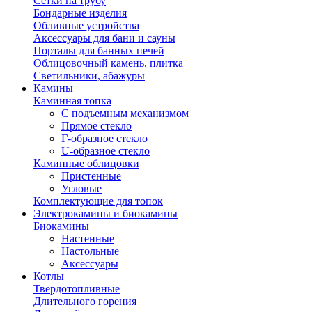
Сетки на трубу
Бондарные изделия
Обливные устройства
Аксессуары для бани и сауны
Порталы для банных печей
Облицовочный камень, плитка
Светильники, абажуры
Камины
Каминная топка
С подъемным механизмом
Прямое стекло
Г-образное стекло
U-образное стекло
Каминные облицовки
Пристенные
Угловые
Комплектующие для топок
Электрокамины и биокамины
Биокамины
Настенные
Настольные
Аксессуары
Котлы
Твердотопливные
Длительного горения