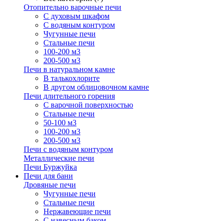
Отопительно варочные печи
С духовым шкафом
С водяным контуром
Чугунные печи
Стальные печи
100-200 м3
200-500 м3
Печи в натуральном камне
В талькохлорите
В другом облицовочном камне
Печи длительного горения
С варочной поверхностью
Стальные печи
50-100 м3
100-200 м3
200-500 м3
Печи с водяным контуром
Металлические печи
Печи Буржуйка
Печи для бани
Дровяные печи
Чугунные печи
Стальные печи
Нержавеющие печи
С навесным баком