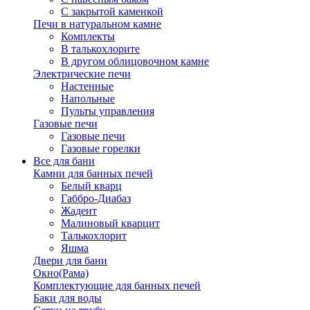
С закрытой каменкой
Печи в натуральном камне
Комплекты
В талькохлорите
В другом облицовочном камне
Электрические печи
Настенные
Напольные
Пульты управления
Газовые печи
Газовые печи
Газовые горелки
Все для бани
Камни для банных печей
Белый кварц
Габбро-Диабаз
Жадеит
Малиновый кварцит
Талькохлорит
Яшма
Двери для бани
Окно(Рама)
Комплектующие для банных печей
Баки для воды