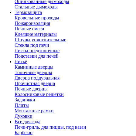
Оцинкованные дымоходы
Стальные дымоходы
Термозащита
Кровельные проходы
Пожароизоляция
Печные смеси
Клеящие материалы
Шнуры уплотнительные
Стекла под печи
Листы предтопочные
Подставки для печей
Литьё
Каминные дверцы
Топочные дверцы
Дверца поддувальная
Прочистная дверца
Печные дверцы
Колосниковые решетки
Задвижки
Плиты
Монтажные рамки
Духовки
Все для сада
Печи-гриль, для пиццы, под казан
Барбекю