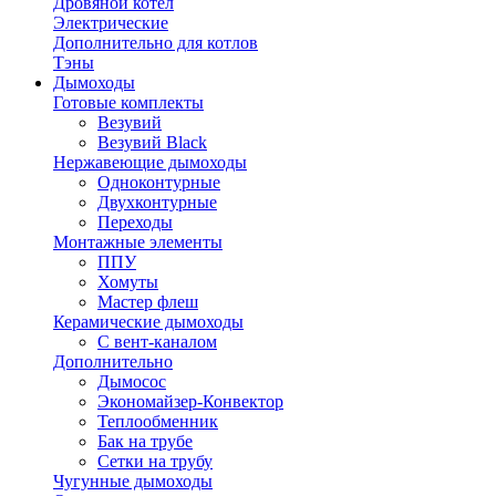
Дровяной котел
Электрические
Дополнительно для котлов
Тэны
Дымоходы
Готовые комплекты
Везувий
Везувий Black
Нержавеющие дымоходы
Одноконтурные
Двухконтурные
Переходы
Монтажные элементы
ППУ
Хомуты
Мастер флеш
Керамические дымоходы
С вент-каналом
Дополнительно
Дымосос
Экономайзер-Конвектор
Теплообменник
Бак на трубе
Сетки на трубу
Чугунные дымоходы