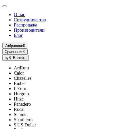
О нас
Сотрудничество
Распродажа
Производители
Блог
Избранное
0
Сравнение
0
руб.
Валюта
ArtRum
Calor
Chazelles
Ember
€ Euro
Hergom
Hitze
Panadero
Rocal
Schmid
Spartherm
$ US Dollar