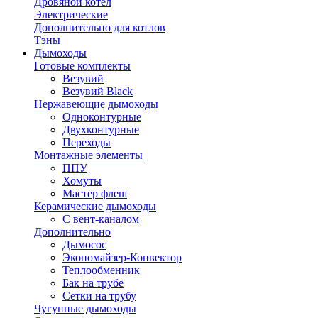
Дровяной котел
Электрические
Дополнительно для котлов
Тэны
Дымоходы
Готовые комплекты
Везувий
Везувий Black
Нержавеющие дымоходы
Одноконтурные
Двухконтурные
Переходы
Монтажные элементы
ППУ
Хомуты
Мастер флеш
Керамические дымоходы
С вент-каналом
Дополнительно
Дымосос
Экономайзер-Конвектор
Теплообменник
Бак на трубе
Сетки на трубу
Чугунные дымоходы