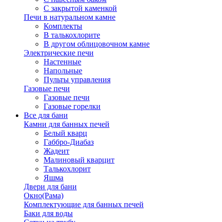
С закрытой каменкой
Печи в натуральном камне
Комплекты
В талькохлорите
В другом облицовочном камне
Электрические печи
Настенные
Напольные
Пульты управления
Газовые печи
Газовые печи
Газовые горелки
Все для бани
Камни для банных печей
Белый кварц
Габбро-Диабаз
Жадеит
Малиновый кварцит
Талькохлорит
Яшма
Двери для бани
Окно(Рама)
Комплектующие для банных печей
Баки для воды