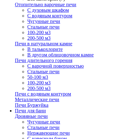
Отопительно варочные печи
С духовым шкафом
С водяным контуром
Чугунные печи
Стальные печи
100-200 м3
200-500 м3
Печи в натуральном камне
В талькохлорите
В другом облицовочном камне
Печи длительного горения
С варочной поверхностью
Стальные печи
50-100 м3
100-200 м3
200-500 м3
Печи с водяным контуром
Металлические печи
Печи Буржуйка
Печи для бани
Дровяные печи
Чугунные печи
Стальные печи
Нержавеющие печи
С навесным баком