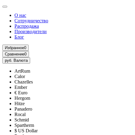
О нас
Сотрудничество
Распродажа
Производители
Блог
Избранное
0
Сравнение
0
руб.
Валюта
ArtRum
Calor
Chazelles
Ember
€ Euro
Hergom
Hitze
Panadero
Rocal
Schmid
Spartherm
$ US Dollar