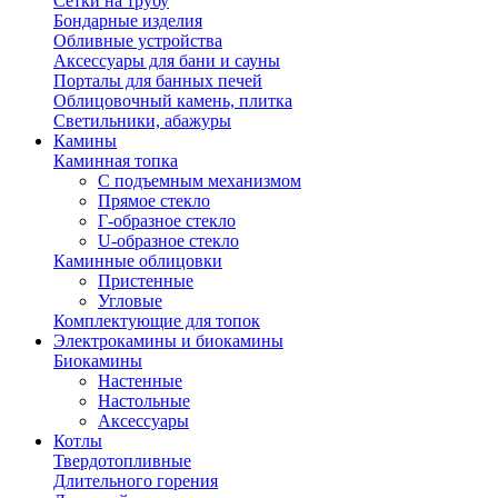
Сетки на трубу
Бондарные изделия
Обливные устройства
Аксессуары для бани и сауны
Порталы для банных печей
Облицовочный камень, плитка
Светильники, абажуры
Камины
Каминная топка
С подъемным механизмом
Прямое стекло
Г-образное стекло
U-образное стекло
Каминные облицовки
Пристенные
Угловые
Комплектующие для топок
Электрокамины и биокамины
Биокамины
Настенные
Настольные
Аксессуары
Котлы
Твердотопливные
Длительного горения