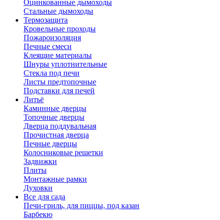
Оцинкованные дымоходы
Стальные дымоходы
Термозащита
Кровельные проходы
Пожароизоляция
Печные смеси
Клеящие материалы
Шнуры уплотнительные
Стекла под печи
Листы предтопочные
Подставки для печей
Литьё
Каминные дверцы
Топочные дверцы
Дверца поддувальная
Прочистная дверца
Печные дверцы
Колосниковые решетки
Задвижки
Плиты
Монтажные рамки
Духовки
Все для сада
Печи-гриль, для пиццы, под казан
Барбекю