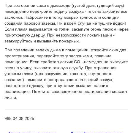
При возгорании сажи в дымоходе (густой дым, гудящий звук)
немедленно перекройте подачу воздуха - плотно закройте все
заслонки. Набросайте в топку мокрых тряпок или соли для
создания паровой завесы. Ни в коем случае не тушите водой!
Если пламя вырывается из топки, засыпьте огонь песком через
приоткрытую дверцу. При невозможности локализации -
эвакуируйтесь и вызывайте пожарных.
При появлении запаха дыма в помещении: откройте окна для
проветривания, перекройте тягу заслонками, покиньте
помещение. Если сработал датчик CO - немедленно выведите
всех на улицу, вызовите газовую службу. При отравлении
угарным газом (головокружение, тошнота, спутанность
сознания) - вынесите пострадавшего на свежий воздух,
расстегните одежду, при отсутствии дыхания начните
реанимацию. Помните: своевременное реагирование спасает
жизни.
965
04.08.2025