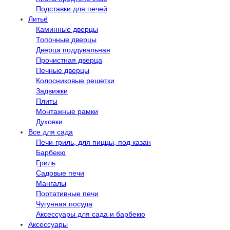
Подставки для печей
Литьё
Каминные дверцы
Топочные дверцы
Дверца поддувальная
Прочистная дверца
Печные дверцы
Колосниковые решетки
Задвижки
Плиты
Монтажные рамки
Духовки
Все для сада
Печи-гриль, для пиццы, под казан
Барбекю
Гриль
Садовые печи
Мангалы
Портативные печи
Чугунная посуда
Аксессуары для сада и барбекю
Аксессуары