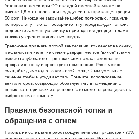
Установите детекторы CO в каждой смежной комнате на
высоте 1,5 м от пола - они подадут сигнал при концентрации
50 ppm. Никогда не закрывайте шибер полностью, пока угли
не перестанут тлеть. Проверяйте тягу перед каждой топкой:
поднесите зажженную спичку к приоткрытой дверце - пламя
должно уверенно втягиваться внутрь.
Тревожные признаки плохой вентиляции: конденсат на окнах,
маслянистый налет на стекле дверцы, желтое "вялое" пламя
вместо голубоватого. При таких симптомах немедленно
прекратите топку и проветрите помещение. Раз в месяц
очищайте дымоход от сажи - слой толще 2 мм уменьшает
сечение трубы и ухудшает тягу. Помните: использование
вентиляторов, создающих обратную тягу в помещении с
печью, категорически запрещено. Это может спровоцировать
выброс дыма в комнату.
Правила безопасной топки и
обращения с огнем
Никогда не оставляйте работающую печь без присмотра - 70%
пожаров происходят из-за этого нарушения. Используйте