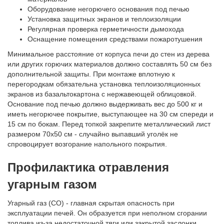
Оборудование негорючего основания под печью
Установка защитных экранов и теплоизоляции
Регулярная проверка герметичности дымохода
Оснащение помещения средствами пожаротушения
Минимальное расстояние от корпуса печи до стен из дерева
или других горючих материалов должно составлять 50 см без
дополнительной защиты. При монтаже вплотную к
перегородкам обязательна установка теплоизоляционных
экранов из базальтокартона с нержавеющей облицовкой.
Основание под печью должно выдерживать вес до 500 кг и
иметь негорючее покрытие, выступающее на 30 см спереди и
15 см по бокам. Перед топкой закрепите металлический лист
размером 70х50 см - случайно выпавший уголёк не
спровоцирует возгорание напольного покрытия.
Профилактика отравления
угарным газом
Угарный газ (CO) - главная скрытая опасность при
эксплуатации печей. Он образуется при неполном сгорании
топлива из-за недостаточной тяги или закрытой заслонки.