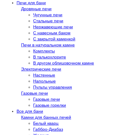
Печи для бани
Дровяные печи
Чугунные печи
Стальные печи
Нержавеющие печи
С навесным баком
С закрытой каменкой
Печи в натуральном камне
Комплекты
В талькохлорите
В другом облицовочном камне
Электрические печи
Настенные
Напольные
Пульты управления
Газовые печи
Газовые печи
Газовые горелки
Все для бани
Камни для банных печей
Белый кварц
Габбро-Диабаз