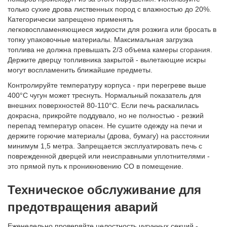
только сухие дрова лиственных пород с влажностью до 20%.
Категорически запрещено применять
легковоспламеняющиеся жидкости для розжига или бросать в
топку упаковочные материалы. Максимальная загрузка
топлива не должна превышать 2/3 объема камеры сгорания.
Держите дверцу топливника закрытой - вылетающие искры
могут воспламенить ближайшие предметы.
Контролируйте температуру корпуса - при перегреве выше
400°C чугун может треснуть. Нормальный показатель для
внешних поверхностей 80-110°C. Если печь раскалилась
докрасна, прикройте поддувало, но не полностью - резкий
перепад температур опасен. Не сушите одежду на печи и
держите горючие материалы (дрова, бумагу) на расстоянии
минимум 1,5 метра. Запрещается эксплуатировать печь с
поврежденной дверцей или неисправными уплотнителями -
это прямой путь к проникновению CO в помещение.
Техническое обслуживание для
предотвращения аварий
Еженедельно проверяйте целостность чугунных секций -