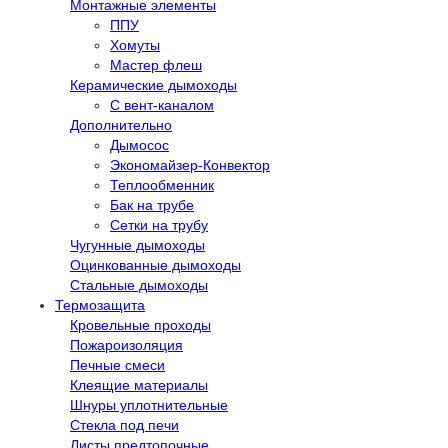
Монтажные элементы
ППУ
Хомуты
Мастер флеш
Керамические дымоходы
С вент-каналом
Дополнительно
Дымосос
Экономайзер-Конвектор
Теплообменник
Бак на трубе
Сетки на трубу
Чугунные дымоходы
Оцинкованные дымоходы
Стальные дымоходы
Термозащита
Кровельные проходы
Пожароизоляция
Печные смеси
Клеящие материалы
Шнуры уплотнительные
Стекла под печи
Листы предтопочные