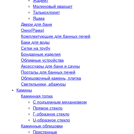
Жадеит
Малиновый кварцит
Талькохлорит
Яшма
Двери для бани
Окно(Рама)
Комплектующие для банных печей
Баки для воды
Сетки на трубу
Бондарные изделия
Обливные устройства
Аксессуары для бани и сауны
Порталы для банных печей
Облицовочный камень, плитка
Светильники, абажуры
Камины
Каминная топка
С подъемным механизмом
Прямое стекло
Г-образное стекло
U-образное стекло
Каминные облицовки
Пристенные