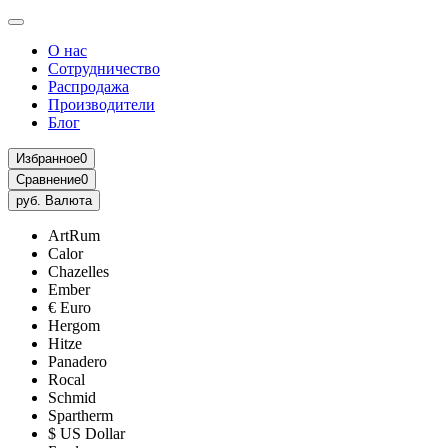
О нас
Сотрудничество
Распродажа
Производители
Блог
Избранное
0
Сравнение
0
руб.
Валюта
ArtRum
Calor
Chazelles
Ember
€ Euro
Hergom
Hitze
Panadero
Rocal
Schmid
Spartherm
$ US Dollar