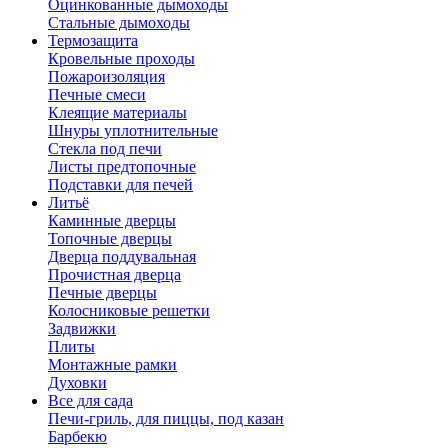
Оцинкованные дымоходы
Стальные дымоходы
Термозащита
Кровельные проходы
Пожароизоляция
Печные смеси
Клеящие материалы
Шнуры уплотнительные
Стекла под печи
Листы предтопочные
Подставки для печей
Литьё
Каминные дверцы
Топочные дверцы
Дверца поддувальная
Прочистная дверца
Печные дверцы
Колосниковые решетки
Задвижки
Плиты
Монтажные рамки
Духовки
Все для сада
Печи-гриль, для пиццы, под казан
Барбекю