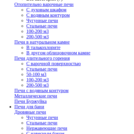
Отопительно варочные печи
С духовым шкафом
С водяным контуром
Чугунные печи
Стальные печи
100-200 м3
200-500 м3
Печи в натуральном камне
В талькохлорите
В другом облицовочном камне
Печи длительного горения
С варочной поверхностью
Стальные печи
50-100 м3
100-200 м3
200-500 м3
Печи с водяным контуром
Металлические печи
Печи Буржуйка
Печи для бани
Дровяные печи
Чугунные печи
Стальные печи
Нержавеющие печи
С навесным баком