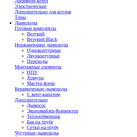
Дровяной котел
Электрические
Дополнительно для котлов
Тэны
Дымоходы
Готовые комплекты
Везувий
Везувий Black
Нержавеющие дымоходы
Одноконтурные
Двухконтурные
Переходы
Монтажные элементы
ППУ
Хомуты
Мастер флеш
Керамические дымоходы
С вент-каналом
Дополнительно
Дымосос
Экономайзер-Конвектор
Теплообменник
Бак на трубе
Сетки на трубу
Чугунные дымоходы