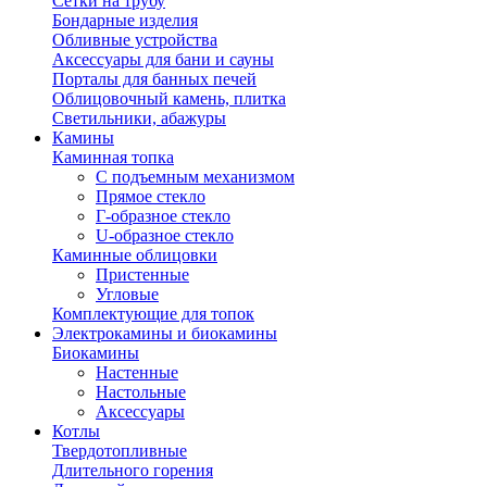
Сетки на трубу
Бондарные изделия
Обливные устройства
Аксессуары для бани и сауны
Порталы для банных печей
Облицовочный камень, плитка
Светильники, абажуры
Камины
Каминная топка
С подъемным механизмом
Прямое стекло
Г-образное стекло
U-образное стекло
Каминные облицовки
Пристенные
Угловые
Комплектующие для топок
Электрокамины и биокамины
Биокамины
Настенные
Настольные
Аксессуары
Котлы
Твердотопливные
Длительного горения