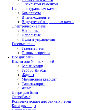
С закрытой каменкой
Печи в натуральном камне
Комплекты
В талькохлорите
В другом облицовочном камне
Электрические печи
Настенные
Напольные
Пульты управления
Газовые печи
Газовые печи
Газовые горелки
Все для бани
Камни для банных печей
Белый кварц
Габбро-Диабаз
Жадеит
Малиновый кварцит
Талькохлорит
Яшма
Двери для бани
Окно(Рама)
Комплектующие для банных печей
Баки для воды