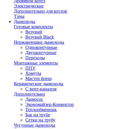
Дровяной котел
Электрические
Дополнительно для котлов
Тэны
Дымоходы
Готовые комплекты
Везувий
Везувий Black
Нержавеющие дымоходы
Одноконтурные
Двухконтурные
Переходы
Монтажные элементы
ППУ
Хомуты
Мастер флеш
Керамические дымоходы
С вент-каналом
Дополнительно
Дымосос
Экономайзер-Конвектор
Теплообменник
Бак на трубе
Сетки на трубу
Чугунные дымоходы