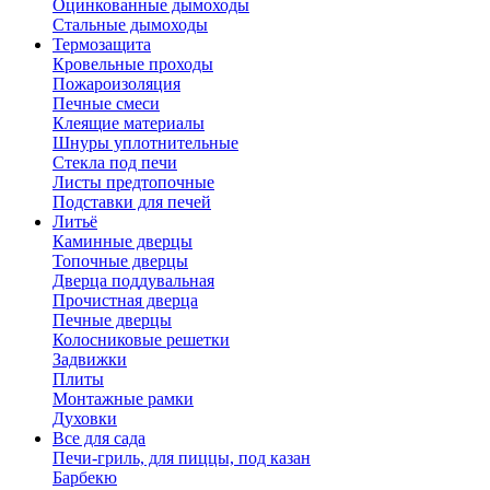
Оцинкованные дымоходы
Стальные дымоходы
Термозащита
Кровельные проходы
Пожароизоляция
Печные смеси
Клеящие материалы
Шнуры уплотнительные
Стекла под печи
Листы предтопочные
Подставки для печей
Литьё
Каминные дверцы
Топочные дверцы
Дверца поддувальная
Прочистная дверца
Печные дверцы
Колосниковые решетки
Задвижки
Плиты
Монтажные рамки
Духовки
Все для сада
Печи-гриль, для пиццы, под казан
Барбекю