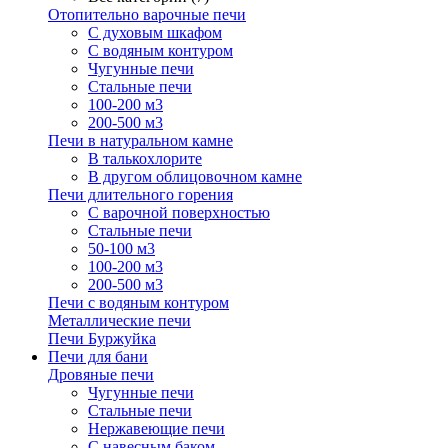
Отопительно варочные печи
С духовым шкафом
С водяным контуром
Чугунные печи
Стальные печи
100-200 м3
200-500 м3
Печи в натуральном камне
В талькохлорите
В другом облицовочном камне
Печи длительного горения
С варочной поверхностью
Стальные печи
50-100 м3
100-200 м3
200-500 м3
Печи с водяным контуром
Металлические печи
Печи Буржуйка
Печи для бани
Дровяные печи
Чугунные печи
Стальные печи
Нержавеющие печи
С навесным баком