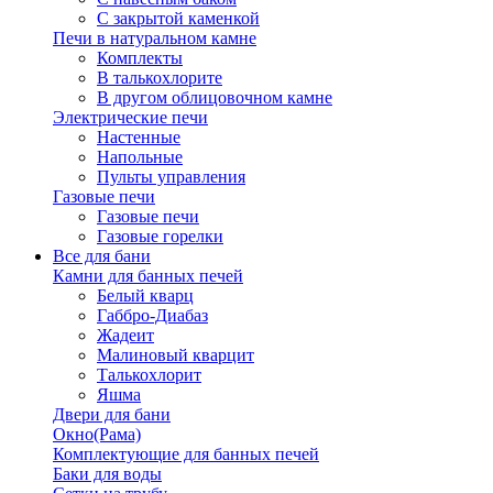
С закрытой каменкой
Печи в натуральном камне
Комплекты
В талькохлорите
В другом облицовочном камне
Электрические печи
Настенные
Напольные
Пульты управления
Газовые печи
Газовые печи
Газовые горелки
Все для бани
Камни для банных печей
Белый кварц
Габбро-Диабаз
Жадеит
Малиновый кварцит
Талькохлорит
Яшма
Двери для бани
Окно(Рама)
Комплектующие для банных печей
Баки для воды