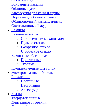
Сетки на трубу
Бондарные изделия
Обливные устройства
Аксессуары для бани и сауны
Порталы для банных печей
Облицовочный камень, плитка
Светильники, абажуры
Камины
Каминная топка
С подъемным механизмом
Прямое стекло
Г-образное стекло
U-образное стекло
Каминные облицовки
Пристенные
Угловые
Комплектующие для топок
Электрокамины и биокамины
Биокамины
Настенные
Настольные
Аксессуары
Котлы
Твердотопливные
Длительного горения