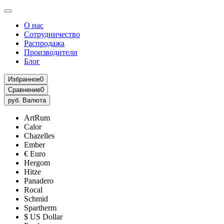
О нас
Сотрудничество
Распродажа
Производители
Блог
Избранное
0
Сравнение
0
руб.
Валюта
ArtRum
Calor
Chazelles
Ember
€ Euro
Hergom
Hitze
Panadero
Rocal
Schmid
Spartherm
$ US Dollar