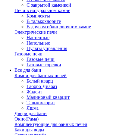
С закрытой каменкой
Печи в натуральном камне
Комплекты
В талькохлорите
В другом облицовочном камне
Электрические печи
Настенные
Напольные
Пульты управления
Газовые печи
Газовые печи
Газовые горелки
Все для бани
Камни для банных печей
Белый кварц
Габбро-Диабаз
Жадеит
Малиновый кварцит
Талькохлорит
Яшма
Двери для бани
Окно(Рама)
Комплектующие для банных печей
Баки для воды