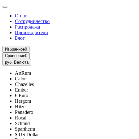
О нас
Сотрудничество
Распродажа
Производители
Блог
Избранное
0
Сравнение
0
руб.
Валюта
ArtRum
Calor
Chazelles
Ember
€ Euro
Hergom
Hitze
Panadero
Rocal
Schmid
Spartherm
$ US Dollar