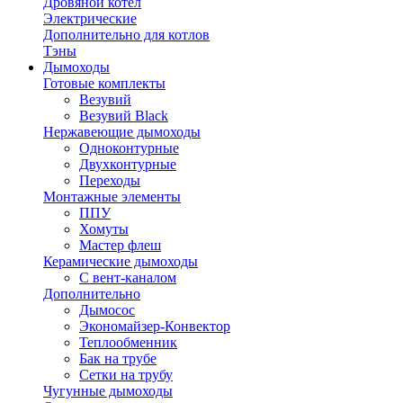
Дровяной котел
Электрические
Дополнительно для котлов
Тэны
Дымоходы
Готовые комплекты
Везувий
Везувий Black
Нержавеющие дымоходы
Одноконтурные
Двухконтурные
Переходы
Монтажные элементы
ППУ
Хомуты
Мастер флеш
Керамические дымоходы
С вент-каналом
Дополнительно
Дымосос
Экономайзер-Конвектор
Теплообменник
Бак на трубе
Сетки на трубу
Чугунные дымоходы