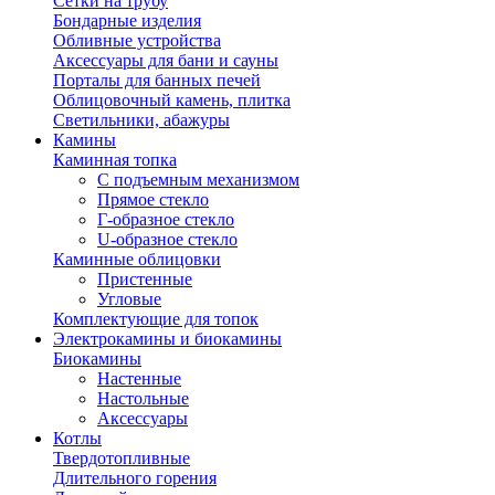
Сетки на трубу
Бондарные изделия
Обливные устройства
Аксессуары для бани и сауны
Порталы для банных печей
Облицовочный камень, плитка
Светильники, абажуры
Камины
Каминная топка
С подъемным механизмом
Прямое стекло
Г-образное стекло
U-образное стекло
Каминные облицовки
Пристенные
Угловые
Комплектующие для топок
Электрокамины и биокамины
Биокамины
Настенные
Настольные
Аксессуары
Котлы
Твердотопливные
Длительного горения