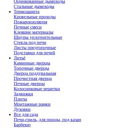
Оцинкованные дымоходы
Стальные дымоходы
Термозащита
Кровельные проходы
Пожароизоляция
Печные смеси
Клеящие материалы
Шнуры уплотнительные
Стекла под печи
Листы предтопочные
Подставки для печей
Литьё
Каминные дверцы
Топочные дверцы
Дверца поддувальная
Прочистная дверца
Печные дверцы
Колосниковые решетки
Задвижки
Плиты
Монтажные рамки
Духовки
Все для сада
Печи-гриль, для пиццы, под казан
Барбекю