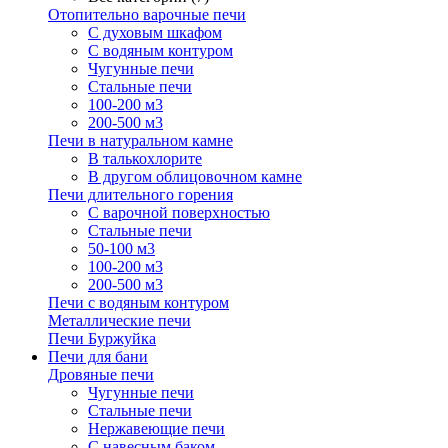
Отопительно варочные печи
С духовым шкафом
С водяным контуром
Чугунные печи
Стальные печи
100-200 м3
200-500 м3
Печи в натуральном камне
В талькохлорите
В другом облицовочном камне
Печи длительного горения
С варочной поверхностью
Стальные печи
50-100 м3
100-200 м3
200-500 м3
Печи с водяным контуром
Металлические печи
Печи Буржуйка
Печи для бани
Дровяные печи
Чугунные печи
Стальные печи
Нержавеющие печи
С навесным баком