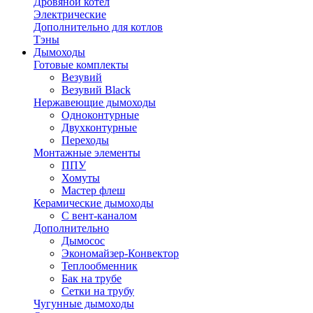
Дровяной котел
Электрические
Дополнительно для котлов
Тэны
Дымоходы
Готовые комплекты
Везувий
Везувий Black
Нержавеющие дымоходы
Одноконтурные
Двухконтурные
Переходы
Монтажные элементы
ППУ
Хомуты
Мастер флеш
Керамические дымоходы
С вент-каналом
Дополнительно
Дымосос
Экономайзер-Конвектор
Теплообменник
Бак на трубе
Сетки на трубу
Чугунные дымоходы