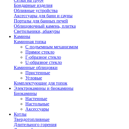
Сетки на трубу
Бондарные изделия
Обливные устройства
Аксессуары для бани и сауны
Порталы для банных печей
Облицовочный камень, плитка
Светильники, абажуры
Камины
Каминная топка
С подъемным механизмом
Прямое стекло
Г-образное стекло
U-образное стекло
Каминные облицовки
Пристенные
Угловые
Комплектующие для топок
Электрокамины и биокамины
Биокамины
Настенные
Настольные
Аксессуары
Котлы
Твердотопливные
Длительного горения