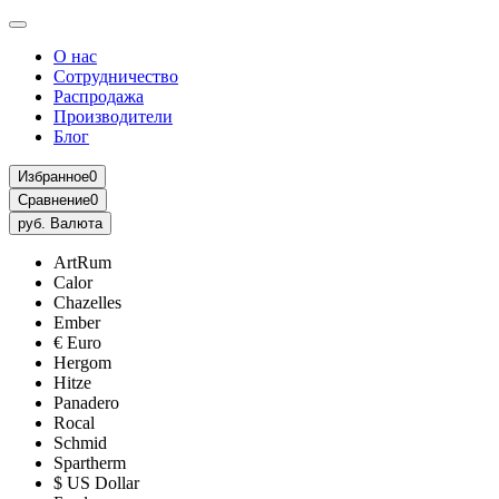
О нас
Сотрудничество
Распродажа
Производители
Блог
Избранное
0
Сравнение
0
руб.
Валюта
ArtRum
Calor
Chazelles
Ember
€ Euro
Hergom
Hitze
Panadero
Rocal
Schmid
Spartherm
$ US Dollar