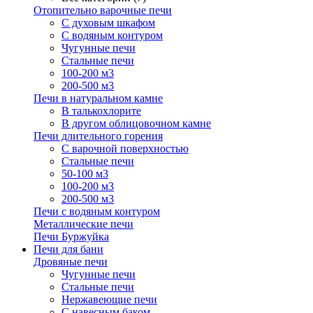
Отопительно варочные печи
С духовым шкафом
С водяным контуром
Чугунные печи
Стальные печи
100-200 м3
200-500 м3
Печи в натуральном камне
В талькохлорите
В другом облицовочном камне
Печи длительного горения
С варочной поверхностью
Стальные печи
50-100 м3
100-200 м3
200-500 м3
Печи с водяным контуром
Металлические печи
Печи Буржуйка
Печи для бани
Дровяные печи
Чугунные печи
Стальные печи
Нержавеющие печи
С навесным баком