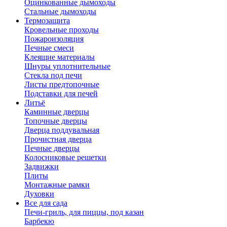
Оцинкованные дымоходы
Стальные дымоходы
Термозащита
Кровельные проходы
Пожароизоляция
Печные смеси
Клеящие материалы
Шнуры уплотнительные
Стекла под печи
Листы предтопочные
Подставки для печей
Литьё
Каминные дверцы
Топочные дверцы
Дверца поддувальная
Прочистная дверца
Печные дверцы
Колосниковые решетки
Задвижки
Плиты
Монтажные рамки
Духовки
Все для сада
Печи-гриль, для пиццы, под казан
Барбекю