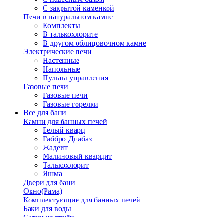
С закрытой каменкой
Печи в натуральном камне
Комплекты
В талькохлорите
В другом облицовочном камне
Электрические печи
Настенные
Напольные
Пульты управления
Газовые печи
Газовые печи
Газовые горелки
Все для бани
Камни для банных печей
Белый кварц
Габбро-Диабаз
Жадеит
Малиновый кварцит
Талькохлорит
Яшма
Двери для бани
Окно(Рама)
Комплектующие для банных печей
Баки для воды