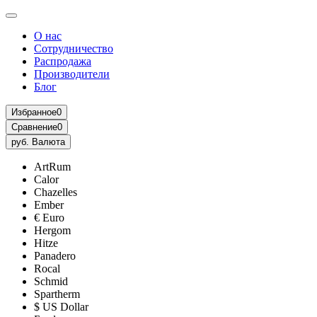
О нас
Сотрудничество
Распродажа
Производители
Блог
Избранное
0
Сравнение
0
руб.
Валюта
ArtRum
Calor
Chazelles
Ember
€ Euro
Hergom
Hitze
Panadero
Rocal
Schmid
Spartherm
$ US Dollar