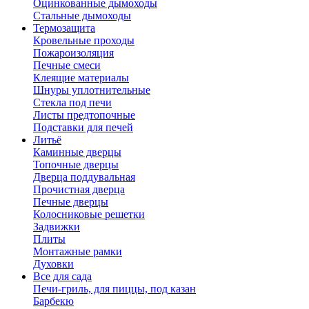
Оцинкованные дымоходы
Стальные дымоходы
Термозащита
Кровельные проходы
Пожароизоляция
Печные смеси
Клеящие материалы
Шнуры уплотнительные
Стекла под печи
Листы предтопочные
Подставки для печей
Литьё
Каминные дверцы
Топочные дверцы
Дверца поддувальная
Прочистная дверца
Печные дверцы
Колосниковые решетки
Задвижки
Плиты
Монтажные рамки
Духовки
Все для сада
Печи-гриль, для пиццы, под казан
Барбекю