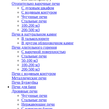
Отопительно варочные печи
С духовым шкафом
С водяным контуром
Чугунные печи
Стальные печи
100-200 м3
200-500 м3
Печи в натуральном камне
В талькохлорите
В другом облицовочном камне
Печи длительного горения
С варочной поверхностью
Стальные печи
50-100 м3
100-200 м3
200-500 м3
Печи с водяным контуром
Металлические печи
Печи Буржуйка
Печи для бани
Дровяные печи
Чугунные печи
Стальные печи
Нержавеющие печи
С навесным баком