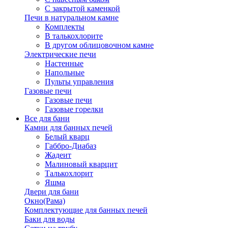
С закрытой каменкой
Печи в натуральном камне
Комплекты
В талькохлорите
В другом облицовочном камне
Электрические печи
Настенные
Напольные
Пульты управления
Газовые печи
Газовые печи
Газовые горелки
Все для бани
Камни для банных печей
Белый кварц
Габбро-Диабаз
Жадеит
Малиновый кварцит
Талькохлорит
Яшма
Двери для бани
Окно(Рама)
Комплектующие для банных печей
Баки для воды