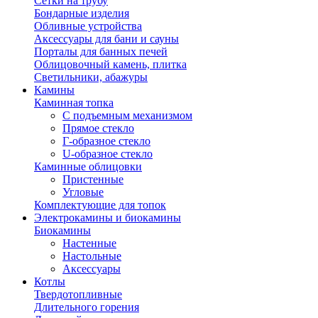
Сетки на трубу
Бондарные изделия
Обливные устройства
Аксессуары для бани и сауны
Порталы для банных печей
Облицовочный камень, плитка
Светильники, абажуры
Камины
Каминная топка
С подъемным механизмом
Прямое стекло
Г-образное стекло
U-образное стекло
Каминные облицовки
Пристенные
Угловые
Комплектующие для топок
Электрокамины и биокамины
Биокамины
Настенные
Настольные
Аксессуары
Котлы
Твердотопливные
Длительного горения