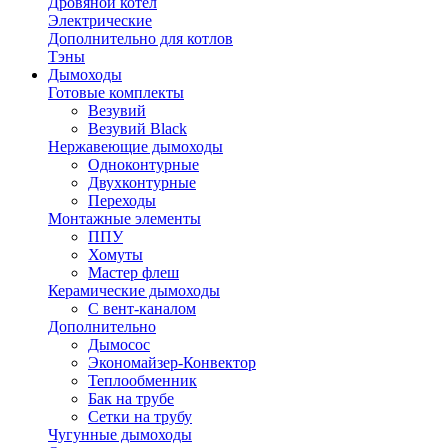
Дровяной котел
Электрические
Дополнительно для котлов
Тэны
Дымоходы
Готовые комплекты
Везувий
Везувий Black
Нержавеющие дымоходы
Одноконтурные
Двухконтурные
Переходы
Монтажные элементы
ППУ
Хомуты
Мастер флеш
Керамические дымоходы
С вент-каналом
Дополнительно
Дымосос
Экономайзер-Конвектор
Теплообменник
Бак на трубе
Сетки на трубу
Чугунные дымоходы