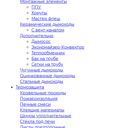
Монтажные элементы
ППУ
Хомуты
Мастер флеш
Керамические дымоходы
С вент-каналом
Дополнительно
Дымосос
Экономайзер-Конвектор
Теплообменник
Бак на трубе
Сетки на трубу
Чугунные дымоходы
Оцинкованные дымоходы
Стальные дымоходы
Термозащита
Кровельные проходы
Пожароизоляция
Печные смеси
Клеящие материалы
Шнуры уплотнительные
Стекла под печи
Листы предтопочные