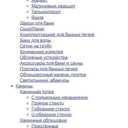
Жадеит
Малиновый кварцит
Талькохлорит
Яшма
Двери для бани
Окно(Рама)
Комплектующие для банных печей
Баки для воды
Сетки на трубу
Бондарные изделия
Обливные устройства
Аксессуары для бани и сауны
Порталы для банных печей
Облицовочный камень, плитка
Светильники, абажуры
Камины
Каминная топка
С подъемным механизмом
Прямое стекло
Г-образное стекло
U-образное стекло
Каминные облицовки
Пристенные