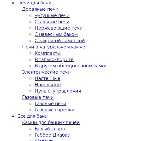
Печи для бани
Дровяные печи
Чугунные печи
Стальные печи
Нержавеющие печи
С навесным баком
С закрытой каменкой
Печи в натуральном камне
Комплекты
В талькохлорите
В другом облицовочном камне
Электрические печи
Настенные
Напольные
Пульты управления
Газовые печи
Газовые печи
Газовые горелки
Все для бани
Камни для банных печей
Белый кварц
Габбро-Диабаз