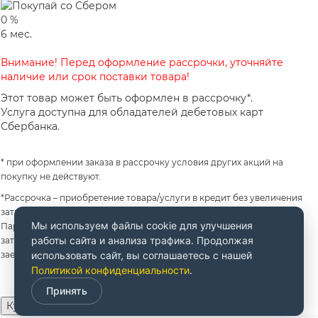
0
%
6
мес.
Внимание! Перед оформление рассрочки, уточняйте
наличие или срок поставки товара!
Этот товар может быть оформлен в рассрочку*.
Услуга доступна для обладателей дебетовых карт
Сбербанка.
* при оформлении заказа в рассрочку условия других акций на
покупку не действуют.
*Рассрочка – приобретение товара/услуги в кредит без увеличения
затрат на приобретение товара/услуги за счет предоставления
Мы используем файлы cookie для улучшения
Партнером Банка (продавцом) скидки на товар/услугу. Увеличение
работы сайта и анализа трафика. Продолжая
затрат не происходит только в случае надлежащего исполнения
заемщиком своих обязательств по кредитному договору.
использовать сайт, вы соглашаетесь с нашей
Политикой конфиденциальности
.
Принять
Купить за