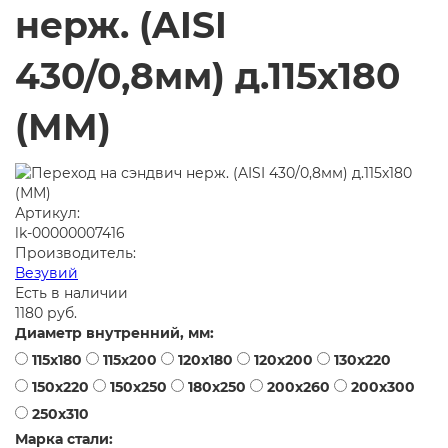
нерж. (AISI
430/0,8мм) д.115х180
(ММ)
Артикул:
lk-00000007416
Производитель:
Везувий
Есть в наличии
1180 руб.
Диаметр внутренний, мм:
115х180
115х200
120х180
120х200
130х220
150х220
150х250
180х250
200х260
200х300
250х310
Марка стали: