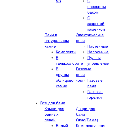
м3
С
навесным
баком
С
закрытой
каменкой
Печи в
Электрические
натуральном
печи
камне
Настенные
Комплекты
Напольные
В
Пульты
талькохлорите
управления
В
Газовые
другом
печи
облицовочном
Газовые
камне
печи
Газовые
горелки
Все для бани
Камни для
Двери для
банных
бани
печей
Окно(Рама)
Белый
Комплектующие