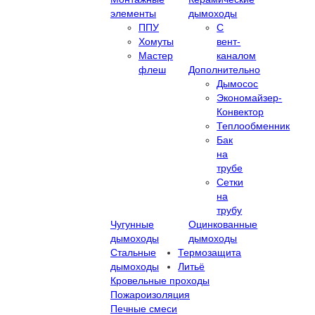
элементы
дымоходы
ППУ
С
Хомуты
вент-
Мастер
каналом
флеш
Дополнительно
Дымосос
Экономайзер-
Конвектор
Теплообменник
Бак
на
трубе
Сетки
на
трубу
Чугунные
Оцинкованные
дымоходы
дымоходы
Стальные
Термозащита
дымоходы
Литьё
Кровельные проходы
Пожароизоляция
Печные смеси