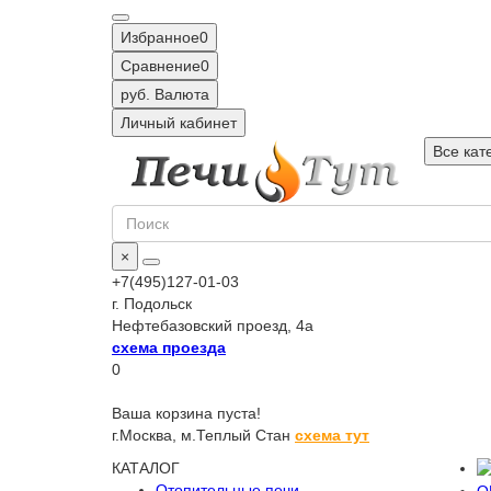
Избранное
0
Сравнение
0
руб.
Валюта
Личный кабинет
Все кат
×
+7(495)127-01-03
г. Подольск
Нефтебазовский проезд, 4а
схема проезда
0
Ваша корзина пуста!
г.Москва,
м.Теплый Стан
схема тут
КАТАЛОГ
Отопительные печи