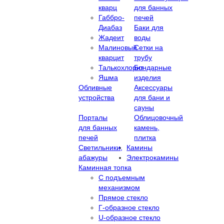
кварц
для банных
Габбро-
печей
Диабаз
Баки для
Жадеит
воды
Малиновый
Сетки на
кварцит
трубу
Талькохлорит
Бондарные
Яшма
изделия
Обливные
Аксессуары
устройства
для бани и
сауны
Порталы
Облицовочный
для банных
камень,
печей
плитка
Светильники,
Камины
абажуры
Электрокамины
Каминная топка
С подъемным
механизмом
Прямое стекло
Г-образное стекло
U-образное стекло