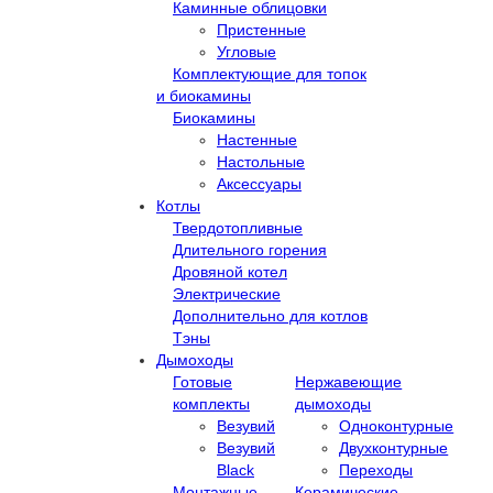
Каминные облицовки
Пристенные
Угловые
Комплектующие для топок
и биокамины
Биокамины
Настенные
Настольные
Аксессуары
Котлы
Твердотопливные
Длительного горения
Дровяной котел
Электрические
Дополнительно для котлов
Тэны
Дымоходы
Готовые
Нержавеющие
комплекты
дымоходы
Везувий
Одноконтурные
Везувий
Двухконтурные
Black
Переходы
Монтажные
Керамические