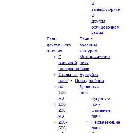
В
талькохлорите
В
другом
облицовочном
камне
Печи
Печи с
длительного
водяным
горения
контуром
С
Металлические
варочной
печи
поверхностью
Печи
Стальные
Буржуйка
печи
Печи для бани
50-
Дровяные
100
печи
м3
Чугунные
100-
печи
200
Стальные
м3
печи
200-
Нержавеющие
500
печи