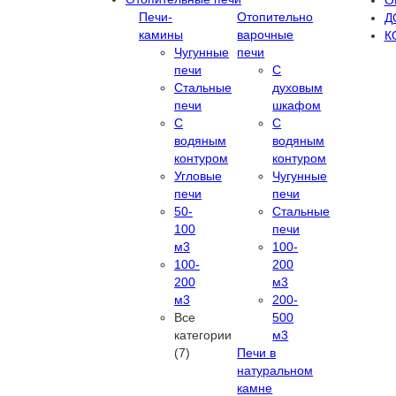
О
Печи-
Отопительно
Д
камины
варочные
К
Чугунные
печи
печи
С
Стальные
духовым
печи
шкафом
С
С
водяным
водяным
контуром
контуром
Угловые
Чугунные
печи
печи
50-
Стальные
100
печи
м3
100-
100-
200
200
м3
м3
200-
Все
500
категории
м3
(7)
Печи в
натуральном
камне