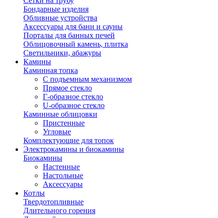
Сетки на трубу
Бондарные изделия
Обливные устройства
Аксессуары для бани и сауны
Порталы для банных печей
Облицовочный камень, плитка
Светильники, абажуры
Камины
Каминная топка
С подъемным механизмом
Прямое стекло
Г-образное стекло
U-образное стекло
Каминные облицовки
Пристенные
Угловые
Комплектующие для топок
Электрокамины и биокамины
Биокамины
Настенные
Настольные
Аксессуары
Котлы
Твердотопливные
Длительного горения