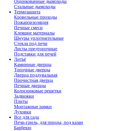
Оцинкованные дымоходы
Стальные дымоходы
Термозащита
Кровельные проходы
Пожароизоляция
Печные смеси
Клеящие материалы
Шнуры уплотнительные
Стекла под печи
Листы предтопочные
Подставки для печей
Литьё
Каминные дверцы
Топочные дверцы
Дверца поддувальная
Прочистная дверца
Печные дверцы
Колосниковые решетки
Задвижки
Плиты
Монтажные рамки
Духовки
Все для сада
Печи-гриль, для пиццы, под казан
Барбекю