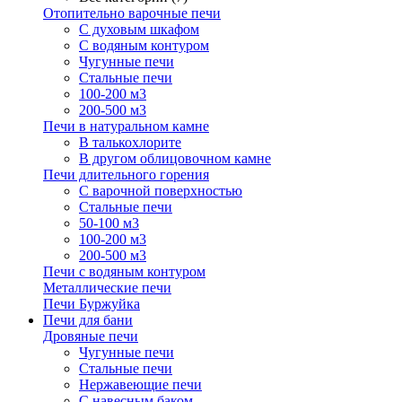
Отопительно варочные печи
С духовым шкафом
С водяным контуром
Чугунные печи
Стальные печи
100-200 м3
200-500 м3
Печи в натуральном камне
В талькохлорите
В другом облицовочном камне
Печи длительного горения
С варочной поверхностью
Стальные печи
50-100 м3
100-200 м3
200-500 м3
Печи с водяным контуром
Металлические печи
Печи Буржуйка
Печи для бани
Дровяные печи
Чугунные печи
Стальные печи
Нержавеющие печи
С навесным баком