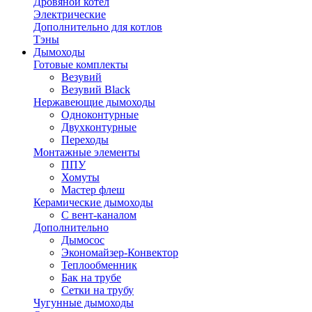
Дровяной котел
Электрические
Дополнительно для котлов
Тэны
Дымоходы
Готовые комплекты
Везувий
Везувий Black
Нержавеющие дымоходы
Одноконтурные
Двухконтурные
Переходы
Монтажные элементы
ППУ
Хомуты
Мастер флеш
Керамические дымоходы
С вент-каналом
Дополнительно
Дымосос
Экономайзер-Конвектор
Теплообменник
Бак на трубе
Сетки на трубу
Чугунные дымоходы