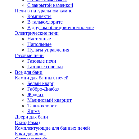
С закрытой каменкой
Печи в натуральном камне
Комплекты
В талькохлорите
В другом облицовочном камне
Электрические печи
Настенные
Напольные
Пульты управления
Газовые печи
Газовые печи
Газовые горелки
Все для бани
Камни для банных печей
Белый кварц
Габбро-Диабаз
Жадеит
Малиновый кварцит
Талькохлорит
Яшма
Двери для бани
Окно(Рама)
Комплектующие для банных печей
Баки для воды