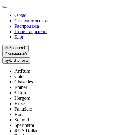
О нас
Сотрудничество
Распродажа
Производители
Блог
Избранное
0
Сравнение
0
руб.
Валюта
ArtRum
Calor
Chazelles
Ember
€ Euro
Hergom
Hitze
Panadero
Rocal
Schmid
Spartherm
$ US Dollar