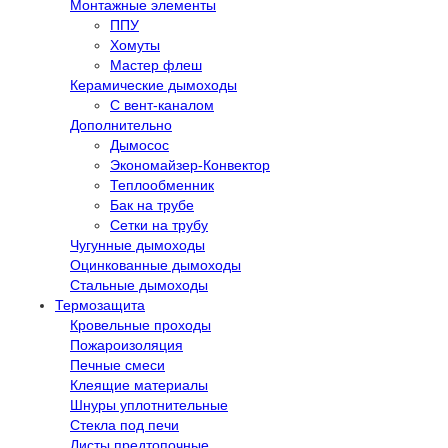
Монтажные элементы
ППУ
Хомуты
Мастер флеш
Керамические дымоходы
С вент-каналом
Дополнительно
Дымосос
Экономайзер-Конвектор
Теплообменник
Бак на трубе
Сетки на трубу
Чугунные дымоходы
Оцинкованные дымоходы
Стальные дымоходы
Термозащита
Кровельные проходы
Пожароизоляция
Печные смеси
Клеящие материалы
Шнуры уплотнительные
Стекла под печи
Листы предтопочные