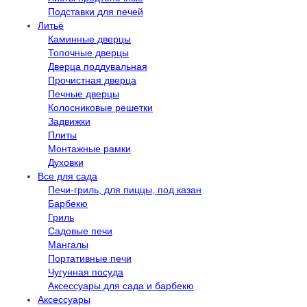
Подставки для печей
Литьё
Каминные дверцы
Топочные дверцы
Дверца поддувальная
Прочистная дверца
Печные дверцы
Колосниковые решетки
Задвижки
Плиты
Монтажные рамки
Духовки
Все для сада
Печи-гриль, для пиццы, под казан
Барбекю
Гриль
Садовые печи
Мангалы
Портативные печи
Чугунная посуда
Аксессуары для сада и барбекю
Аксессуары