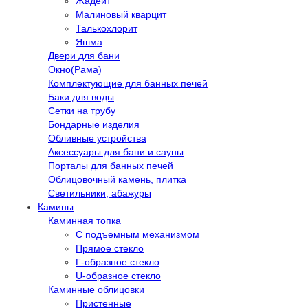
Жадеит
Малиновый кварцит
Талькохлорит
Яшма
Двери для бани
Окно(Рама)
Комплектующие для банных печей
Баки для воды
Сетки на трубу
Бондарные изделия
Обливные устройства
Аксессуары для бани и сауны
Порталы для банных печей
Облицовочный камень, плитка
Светильники, абажуры
Камины
Каминная топка
С подъемным механизмом
Прямое стекло
Г-образное стекло
U-образное стекло
Каминные облицовки
Пристенные