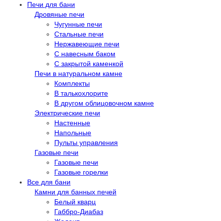
Печи для бани
Дровяные печи
Чугунные печи
Стальные печи
Нержавеющие печи
С навесным баком
С закрытой каменкой
Печи в натуральном камне
Комплекты
В талькохлорите
В другом облицовочном камне
Электрические печи
Настенные
Напольные
Пульты управления
Газовые печи
Газовые печи
Газовые горелки
Все для бани
Камни для банных печей
Белый кварц
Габбро-Диабаз