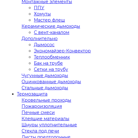
Монтажные элементы
ППУ
Хомуты
Мастер флеш
Керамические дымоходы
С вент-каналом
Дополнительно
Дымосос
Экономайзер-Конвектор
Теплообменник
Бак на трубе
Сетки на трубу
Чугунные дымоходы
Оцинкованные дымоходы
Стальные дымоходы
Термозащита
Кровельные проходы
Пожароизоляция
Печные смеси
Клеящие материалы
Шнуры уплотнительные
Стекла под печи
Листы предтопочные