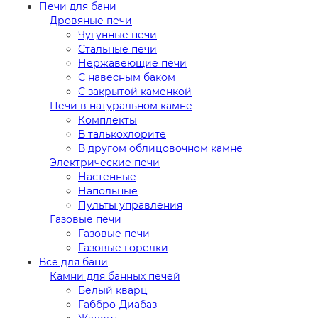
Печи для бани
Дровяные печи
Чугунные печи
Стальные печи
Нержавеющие печи
С навесным баком
С закрытой каменкой
Печи в натуральном камне
Комплекты
В талькохлорите
В другом облицовочном камне
Электрические печи
Настенные
Напольные
Пульты управления
Газовые печи
Газовые печи
Газовые горелки
Все для бани
Камни для банных печей
Белый кварц
Габбро-Диабаз