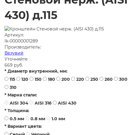
430) д.115
Артикул:
lk-00000001289
Производитель:
Везувий
Уточняйте
669 руб.
* Диаметр внутренний, мм:
115
120
150
180
200
220
250
260
300
310
* Марка стали:
AISI 304
AISI 316
AISI 430
* Толщина:
0.5 мм
0.8 мм
1.0 мм
* Вариант цвета:
Серый
Черный