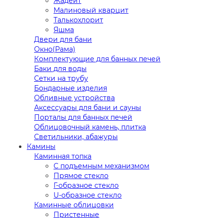
Жадеит
Малиновый кварцит
Талькохлорит
Яшма
Двери для бани
Окно(Рама)
Комплектующие для банных печей
Баки для воды
Сетки на трубу
Бондарные изделия
Обливные устройства
Аксессуары для бани и сауны
Порталы для банных печей
Облицовочный камень, плитка
Светильники, абажуры
Камины
Каминная топка
С подъемным механизмом
Прямое стекло
Г-образное стекло
U-образное стекло
Каминные облицовки
Пристенные