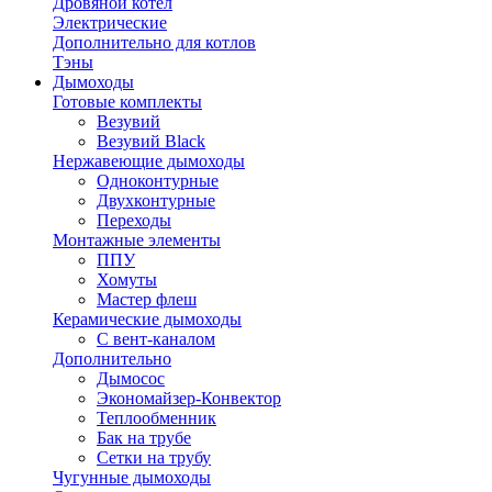
Дровяной котел
Электрические
Дополнительно для котлов
Тэны
Дымоходы
Готовые комплекты
Везувий
Везувий Black
Нержавеющие дымоходы
Одноконтурные
Двухконтурные
Переходы
Монтажные элементы
ППУ
Хомуты
Мастер флеш
Керамические дымоходы
С вент-каналом
Дополнительно
Дымосос
Экономайзер-Конвектор
Теплообменник
Бак на трубе
Сетки на трубу
Чугунные дымоходы