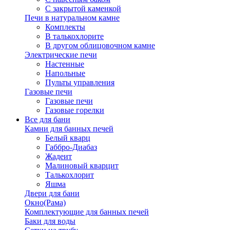
С закрытой каменкой
Печи в натуральном камне
Комплекты
В талькохлорите
В другом облицовочном камне
Электрические печи
Настенные
Напольные
Пульты управления
Газовые печи
Газовые печи
Газовые горелки
Все для бани
Камни для банных печей
Белый кварц
Габбро-Диабаз
Жадеит
Малиновый кварцит
Талькохлорит
Яшма
Двери для бани
Окно(Рама)
Комплектующие для банных печей
Баки для воды