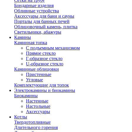
Сетки на трубу
Бондарные изделия
Обливные устройства
Аксессуары для бани и сауны
Порталы для банных печей
Облицовочный камень, плитка
Светильники, абажуры
Камины
Каминная топка
С подъемным механизмом
Прямое стекло
Г-образное стекло
U-образное стекло
Каминные облицовки
Пристенные
Угловые
Комплектующие для топок
Электрокамины и биокамины
Биокамины
Настенные
Настольные
Аксессуары
Котлы
Твердотопливные
Длительного горения