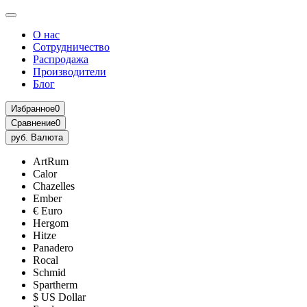
О нас
Сотрудничество
Распродажа
Производители
Блог
Избранное
0
Сравнение
0
руб.
Валюта
ArtRum
Calor
Chazelles
Ember
€ Euro
Hergom
Hitze
Panadero
Rocal
Schmid
Spartherm
$ US Dollar