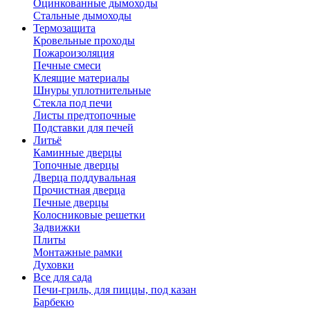
Оцинкованные дымоходы
Стальные дымоходы
Термозащита
Кровельные проходы
Пожароизоляция
Печные смеси
Клеящие материалы
Шнуры уплотнительные
Стекла под печи
Листы предтопочные
Подставки для печей
Литьё
Каминные дверцы
Топочные дверцы
Дверца поддувальная
Прочистная дверца
Печные дверцы
Колосниковые решетки
Задвижки
Плиты
Монтажные рамки
Духовки
Все для сада
Печи-гриль, для пиццы, под казан
Барбекю