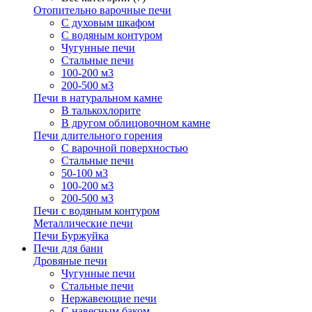
Отопительно варочные печи
С духовым шкафом
С водяным контуром
Чугунные печи
Стальные печи
100-200 м3
200-500 м3
Печи в натуральном камне
В талькохлорите
В другом облицовочном камне
Печи длительного горения
С варочной поверхностью
Стальные печи
50-100 м3
100-200 м3
200-500 м3
Печи с водяным контуром
Металлические печи
Печи Буржуйка
Печи для бани
Дровяные печи
Чугунные печи
Стальные печи
Нержавеющие печи
С навесным баком