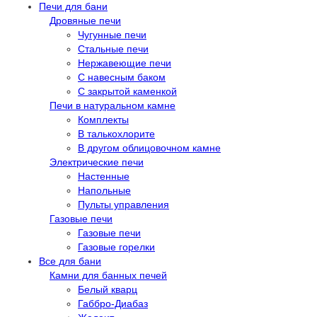
Печи для бани
Дровяные печи
Чугунные печи
Стальные печи
Нержавеющие печи
С навесным баком
С закрытой каменкой
Печи в натуральном камне
Комплекты
В талькохлорите
В другом облицовочном камне
Электрические печи
Настенные
Напольные
Пульты управления
Газовые печи
Газовые печи
Газовые горелки
Все для бани
Камни для банных печей
Белый кварц
Габбро-Диабаз