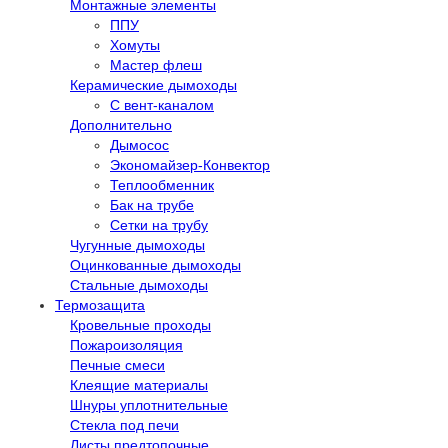
Монтажные элементы
ППУ
Хомуты
Мастер флеш
Керамические дымоходы
С вент-каналом
Дополнительно
Дымосос
Экономайзер-Конвектор
Теплообменник
Бак на трубе
Сетки на трубу
Чугунные дымоходы
Оцинкованные дымоходы
Стальные дымоходы
Термозащита
Кровельные проходы
Пожароизоляция
Печные смеси
Клеящие материалы
Шнуры уплотнительные
Стекла под печи
Листы предтопочные