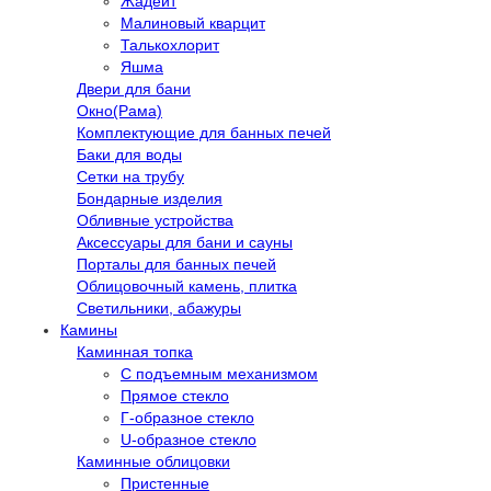
Жадеит
Малиновый кварцит
Талькохлорит
Яшма
Двери для бани
Окно(Рама)
Комплектующие для банных печей
Баки для воды
Сетки на трубу
Бондарные изделия
Обливные устройства
Аксессуары для бани и сауны
Порталы для банных печей
Облицовочный камень, плитка
Светильники, абажуры
Камины
Каминная топка
С подъемным механизмом
Прямое стекло
Г-образное стекло
U-образное стекло
Каминные облицовки
Пристенные