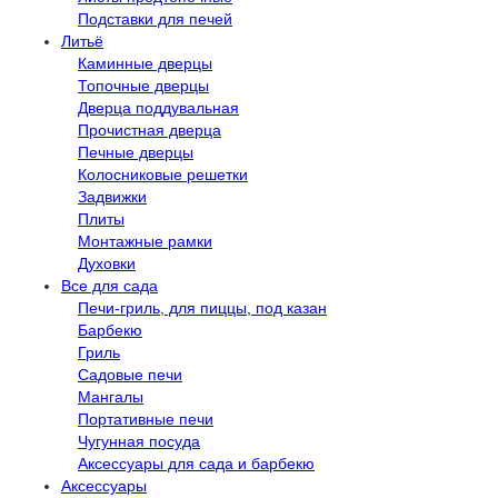
Подставки для печей
Литьё
Каминные дверцы
Топочные дверцы
Дверца поддувальная
Прочистная дверца
Печные дверцы
Колосниковые решетки
Задвижки
Плиты
Монтажные рамки
Духовки
Все для сада
Печи-гриль, для пиццы, под казан
Барбекю
Гриль
Садовые печи
Мангалы
Портативные печи
Чугунная посуда
Аксессуары для сада и барбекю
Аксессуары